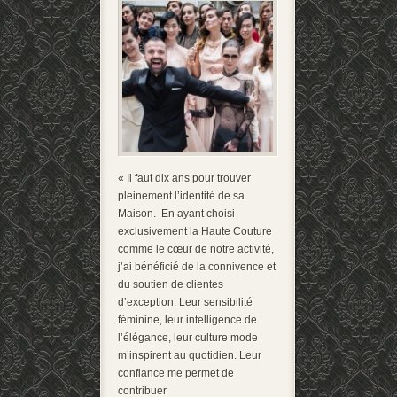
« Il faut dix ans pour trouver
pleinement l’identité de sa
Maison. En ayant choisi
exclusivement la Haute Couture
comme le cœur de notre activité,
j’ai bénéficié de la connivence et
du soutien de clientes
d’exception. Leur sensibilité
féminine, leur intelligence de
l’élégance, leur culture mode
m’inspirent au quotidien. Leur
confiance me permet de
contribuer