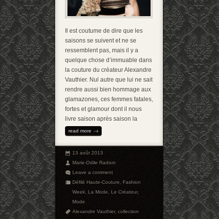
Il est coutume de dire que les
saisons se suivent et ne se
ressemblent pas, mais il y a
quelque chose d’immuable dans
la couture du créateur Alexandre
Vauthier. Nul autre que lui ne sait
rendre aussi bien hommage aux
glamazones, ces femmes fatales,
fortes et glamour dont il nous
livre saison après saison la
read more
13 août 2013
Marie-Odile Radom
Leave a comment
Défilé Haute-Couture
,
Fashion
Week
,
La Mode
,
Le Créateur
,
Mode
Alexandre Vauthier
,
collection