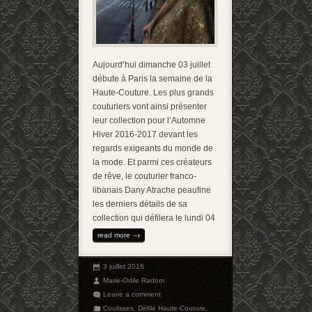
Aujourd’hui dimanche 03 juillet
débute à Paris la semaine de la
Haute-Couture. Les plus grands
couturiers vont ainsi présenter
leur collection pour l’Automne
Hiver 2016-2017 devant les
regards exigeants du monde de
la mode. Et parmi ces créateurs
de rêve, le couturier franco-
libanais Dany Atrache peaufine
les derniers détails de sa
collection qui défilera le lundi 04
read more
3 juillet 2016
Marie-Odile Radom
Leave a comment
Coulisses
,
Défilé Haute-Couture
,