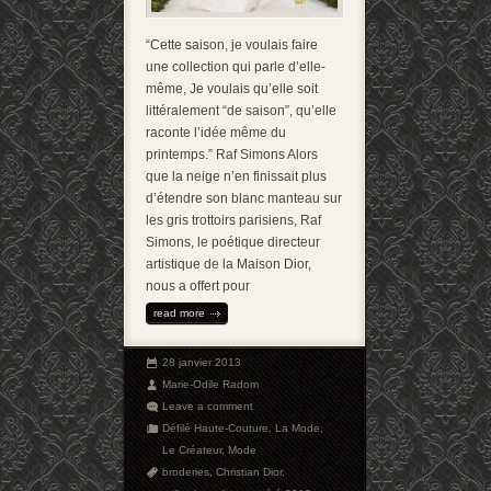
“Cette saison, je voulais faire
une collection qui parle d’elle-
même, Je voulais qu’elle soit
littéralement “de saison”, qu’elle
raconte l’idée même du
printemps.” Raf Simons Alors
que la neige n’en finissait plus
d’étendre son blanc manteau sur
les gris trottoirs parisiens, Raf
Simons, le poétique directeur
artistique de la Maison Dior,
nous a offert pour
read more
28 janvier 2013
Marie-Odile Radom
Leave a comment
Défilé Haute-Couture
,
La Mode
,
Le Créateur
,
Mode
broderies
,
Christian Dior
,