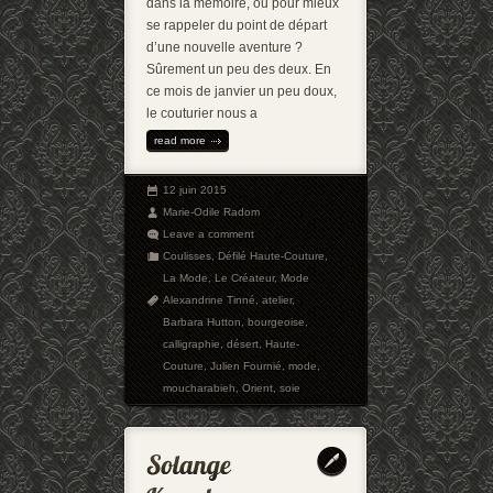
dans la mémoire, ou pour mieux
se rappeler du point de départ
d’une nouvelle aventure ?
Sûrement un peu des deux. En
ce mois de janvier un peu doux,
le couturier nous a
read more
12 juin 2015
Marie-Odile Radom
Leave a comment
Coulisses
,
Défilé Haute-Couture
,
La Mode
,
Le Créateur
,
Mode
Alexandrine Tinné
,
atelier
,
Barbara Hutton
,
bourgeoise
,
calligraphie
,
désert
,
Haute-
Couture
,
Julien Fournié
,
mode
,
moucharabieh
,
Orient
,
soie