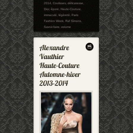
2014
,
Coulisses
,
délicatesse
,
Dior
,
épure
,
Haute-Couture
,
immaculé
,
légèreté
,
Paris
Fashion Week
,
Raf Simons
,
Savoir-faire
,
volume