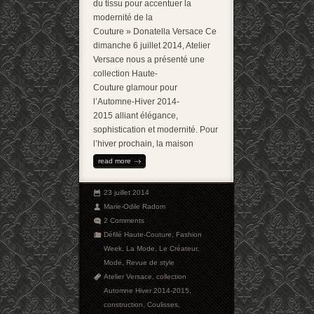
du tissu pour accentuer la
modernité de la
Couture » Donatella Versace Ce
dimanche 6 juillet 2014, Atelier
Versace nous a présenté une
collection Haute-
Couture glamour pour
l’Automne-Hiver 2014-
2015 alliant élégance,
sophistication et modernité. Pour
l’hiver prochain, la maison
read more
23 juillet 2014
Marie-Odile Radom
2 Comments
Défilé Haute-Couture
,
Fashion
Week
,
La Mode
,
Le Créateur
,
Mode
,
Revue de style
Atelier Versace
,
collection
Automne Hiver 2014-2015
,
construction
,
Coulisses
,