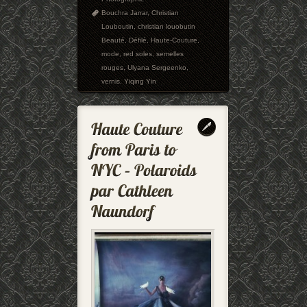
Bouchra Jarrar
,
Christian
Louboutin
,
christian louobutin
Beauté
,
Défilé
,
Haute-Couture
,
mode
,
red soles
,
semelles
rouges
,
Ulyana Sergeenko
,
vernis
,
Yiqing Yin