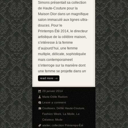
Simons présentait sa collection
de Haute-Couture pour la
Maison Dior dans un magnifique
salon immaculé aux lignes ultra-
douces. Pour le
Printemps Été 2014, le directeur
artistique de la célèbre maison,
s’intéresse à la femme
d’aujourd’hui, une femme
multiple, délicate, sophistiquée
mais contemporaineet
s’interroge sur la manière dont
une femme se projette dans un
read more
29 janvier 2014
Marie-Odile Radom
Leave a comment
Coulisses
,
Défilé Haute-Couture
,
Fashion Week
,
La Mode
,
Le
Créateur
,
Mode
atelier
,
collection Printemps-Été