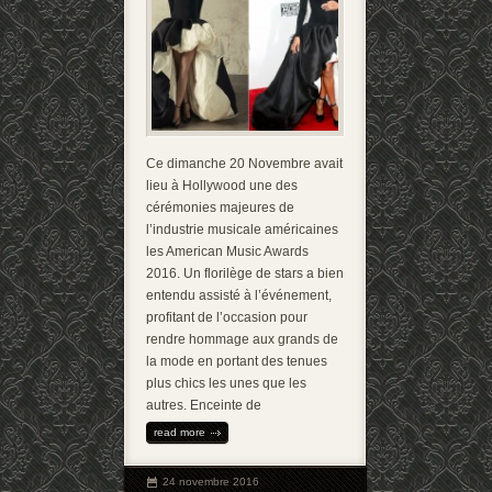
Ce dimanche 20 Novembre avait
lieu à Hollywood une des
cérémonies majeures de
l’industrie musicale américaines
les American Music Awards
2016. Un florilège de stars a bien
entendu assisté à l’événement,
profitant de l’occasion pour
rendre hommage aux grands de
la mode en portant des tenues
plus chics les unes que les
autres. Enceinte de
read more
24 novembre 2016