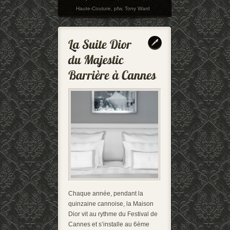
Haute-Couture
,
pfw
,
Tony Ward
Chaque année, pendant la
quinzaine cannoise, la Maison
Dior vit au rythme du Festival de
Cannes et s’installe au 6ème