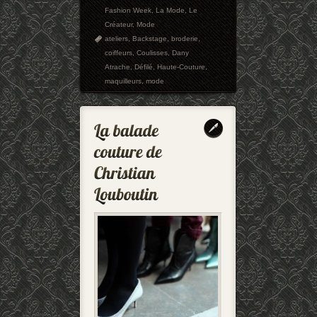
Fashion Week
,
La Mode
,
Le
Créateur
,
Mode
ateliers
,
Backstage
,
broderie
,
coiffeurs
,
Coulisses
,
Dany
Atrache
,
Défilé
,
Haute-Couture
,
maquilleurs
,
mode