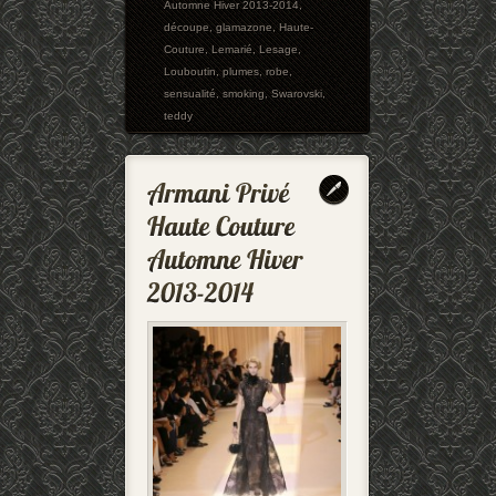
Automne Hiver 2013-2014
,
découpe
,
glamazone
,
Haute-
Couture
,
Lemarié
,
Lesage
,
Louboutin
,
plumes
,
robe
,
sensualité
,
smoking
,
Swarovski
,
teddy