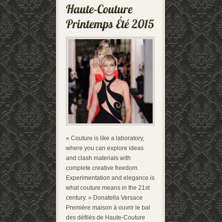
« Couture is like a laboratory,
where you can explore ideas
and clash materials with
complete creative freedom.
Experimentation and elegance is
what couture means in the 21st
century. » Donatella Versace
Première maison à ouvrir le bal
des défilés de Haute-Couture