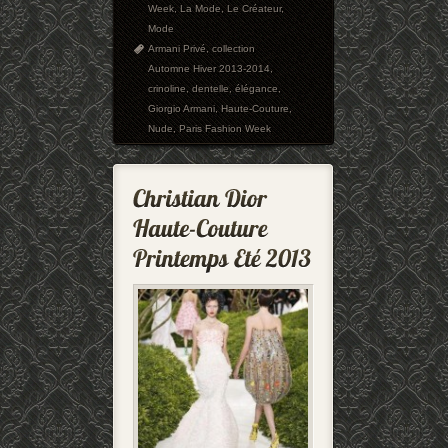
Week
,
La Mode
,
Le Créateur
,
Mode
Armani Privé
,
collection
Automne Hiver 2013-2014
,
crinoline
,
dentelle
,
élégance
,
Giorgio Armani
,
Haute-Couture
,
Nude
,
Paris Fashion Week