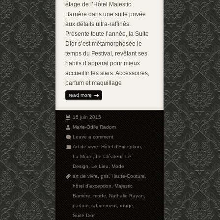
étage de l’Hôtel Majestic
Barrière dans une suite privée
aux détails ultra-raffinés.
Présente toute l’année, la Suite
Dior s’est métamorphosée le
temps du Festival, revêtant ses
habits d’apparat pour mieux
accueillir les stars. Accessoires,
parfum et maquillage
read more
15 juin 2015
Marie-Odile Radom
Leave a comment
Art de vivre
,
Hôtel d'Exception
,
La Mode
,
Le Créateur
,
Le
Design
,
Le Lieu
,
Mode
art de vivre
,
gris
,
Haute-Couture
,
hôtel d'exception
,
Majestic
Barrière
,
mode
,
Nathalie Rayan
,
parfum
,
raffinement
,
rouge
,
Suite Dior