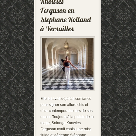
Elle lui avait déjà fait confiance
pour signer son allure chic et
ultra-contemporaine lors de ses
noces. Toujours à la pointe de la
mode, Solange Knowles
Ferguson avait choisi une robe
fluide et aérienne Stéphane