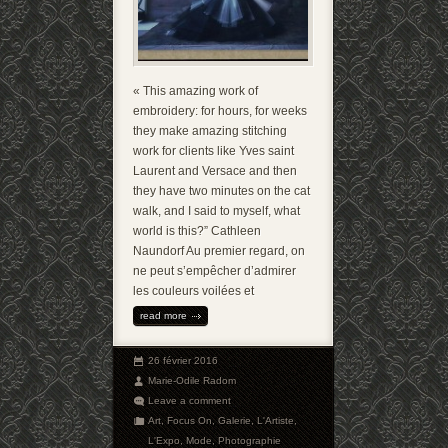
« This amazing work of
embroidery: for hours, for weeks
they make amazing stitching
work for clients like Yves saint
Laurent and Versace and then
they have two minutes on the cat
walk, and I said to myself, what
world is this?” Cathleen
Naundorf Au premier regard, on
ne peut s’empêcher d’admirer
les couleurs voilées et
read more
26 février 2016
Marie-Odile Radom
Leave a comment
Art
,
Focus On
,
Galerie
,
L'Artiste
,
L'Expo
,
Mode
,
Photographie