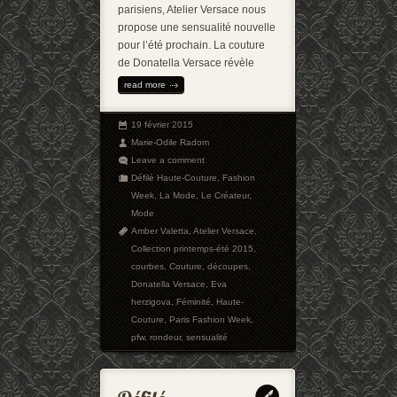
parisiens, Atelier Versace nous
propose une sensualité nouvelle
pour l’été prochain. La couture
de Donatella Versace révèle
read more
19 février 2015
Marie-Odile Radom
Leave a comment
Défilé Haute-Couture
,
Fashion
Week
,
La Mode
,
Le Créateur
,
Mode
Amber Valetta
,
Atelier Versace
,
Collection printemps-été 2015
,
courbes
,
Couture
,
découpes
,
Donatella Versace
,
Eva
herzigova
,
Féminité
,
Haute-
Couture
,
Paris Fashion Week
,
pfw
,
rondeur
,
sensualité