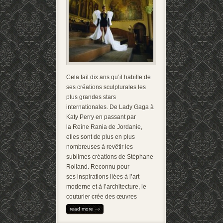
Cela fait dix ans qu’il habille de
ses créations sculpturales les
plus grandes stars
internationales. De Lady Gaga à
Katy Perry en passant par
la Reine Rania de Jordanie,
elles sont de plus en plus
nombreuses à revêtir les
sublimes créations de Stéphane
Rolland. Reconnu pour
ses inspirations liées à l’art
moderne et à l’architecture, le
couturier crée des œuvres
read more