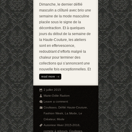
Dimanche, le dernier défilé
masculin a clôturé avec brio une
semaine de la mode masculine
placée sous le signe de la
décontraction. Et à quelques
jours du début de la semaine de
la Haute-Couture, les ateliers
sont en effervescence,
redoublant d’efforts malgré la
chaleur pour terminer des
collections qui s’annoncent une
nouvelle fois exceptionnelles. Et
read more
2 juillet 2015
Marie-Odile Radom
Leave a comment
Coulisses
,
Défilé Haute-Couture
,
Fashion Week
,
La Mode
,
Le
Créateur
,
Mode
Automne Hiver 2015-2016
,
compte à rebours
,
Coulisses
,