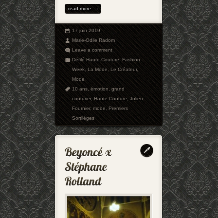
read more
17 juin 2019
Marie-Odile Radom
Leave a comment
Défilé Haute-Couture
,
Fashion
Week
,
La Mode
,
Le Créateur
,
Mode
10 ans
,
émotion
,
grand
couturier
,
Haute-Couture
,
Julien
Fournier
,
mode
,
Premiers
Sortilèges