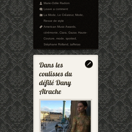
Marie-Odile Radom
Leave a comment
La Mode
,
Le Créateur
,
Mode
,
Revue de style
American Music Awards
,
cérémonie
,
Ciara
,
Gazar
,
Haute-
Couture
,
mode
,
spotted
,
Stéphane Rolland
,
taffetas