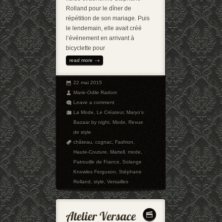
Rolland pour le dîner de
répétition de son mariage. Puis
le lendemain, elle avait créé
l’événement en arrivant à
bicyclette pour
read more
22 mai 2015
Marie-Odile Radom
Leave a comment
La Mode
,
Le Créateur
,
Maryo's
Bazaar by night
,
Mode
,
Revue
de style
château
,
cognac
,
Fashion
,
Haute-Couture
,
Martell
,
mode
,
Patrouille de France
,
Solange
Knowles Ferguson
,
Stéphane
Rolland
,
style
,
Versailles