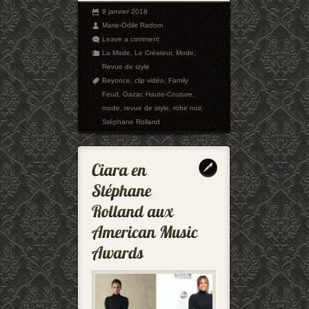
8 janvier 2018
Marie-Odile Radom
Leave a comment
La Mode
,
Le Créateur
,
Mode
,
Revue de style
Beyonce
,
clip vidéo
,
Family
Feud
,
Gazar
,
Haute-Couture
,
mode
,
revue de style
,
robe noir
,
Stéphane Rolland