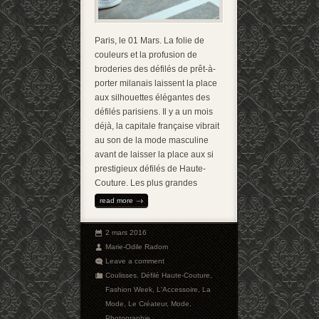
Paris, le 01 Mars. La folie de
couleurs et la profusion de
broderies des défilés de prêt-à-
porter milanais laissent la place
aux silhouettes élégantes des
défilés parisiens. Il y a un mois
déjà, la capitale française vibrait
au son de la mode masculine
avant de laisser la place aux si
prestigieux défilés de Haute-
Couture. Les plus grandes
read more
2 mars 2016
Marie-Odile Radom
Leave a comment
Coulisses
,
Défilé Haute-Couture
,
Fashion Week
,
L'Accessoire
,
La
Mode
,
Le Créateur
,
Mode
,
Photographie