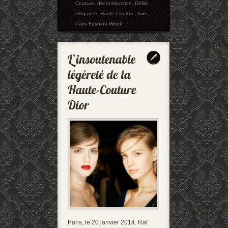
Couture
,
déconstruction
,
Défilé
,
élégance
,
Haute-Couture
,
luxe
,
Paris Fashion Week
Paris, le 20 janvier 2014. Raf