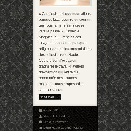
« Car c’est ainsi que nous allons,
barques luttant contre un courant
qui nous ramène sans cesse
vers le passé. » Gatsby le
Magnifique – Francis Scott
Fitzgerald Attendues presque
religieusement, les présentations
des collections de Haute-
Couture sont l’occasion
d’admirer le travail d’ateliers
d’exception qui ont fait la
renommée des grandes
maisons, nous proposant à
chaque saison
read more
6 juillet 2013
Marie-Odile Radom
Leave a comment
Défilé Haute-Couture
,
Fashion