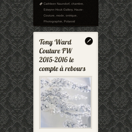
Cathleen Naundorf
,
chambre
,
Edwynn Houk Gallery
,
Haute-
Couture
,
mode
,
onirique
,
Photographie
,
Polaroid