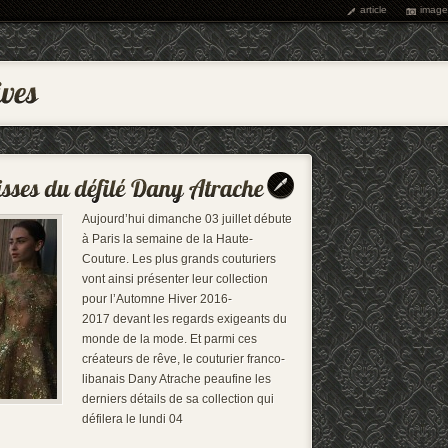
article
image
Aujourd’hui dimanche 03 juillet débute
à Paris la semaine de la Haute-
Couture. Les plus grands couturiers
vont ainsi présenter leur collection
pour l’Automne Hiver 2016-
2017 devant les regards exigeants du
monde de la mode. Et parmi ces
créateurs de rêve, le couturier franco-
libanais Dany Atrache peaufine les
derniers détails de sa collection qui
défilera le lundi 04