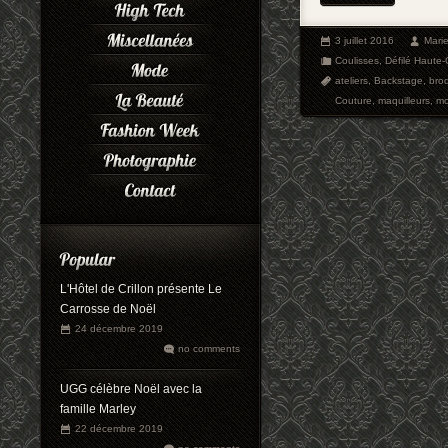
3 juillet 2016
Mari
Coulisses
,
Défilé Haute
ateliers
,
Backstage
,
brod
Couture
,
maquilleurs
,
m
L'Hôtel de Crillon présente Le
Carrosse de Noël
24 décembre 2019
no comments
UGG célèbre Noël avec la
famille Marley
22 décembre 2019