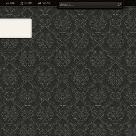
link
audio
video