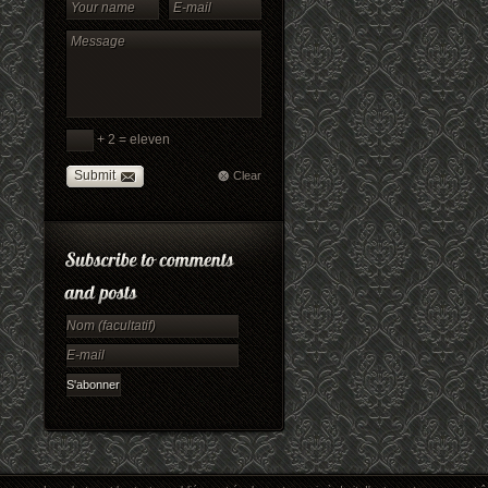
+ 2 = eleven
Submit
Clear