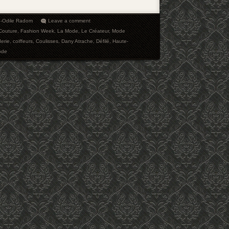
e-Odile Radom
Leave a comment
-Couture
,
Fashion Week
,
La Mode
,
Le Créateur
,
Mode
erie
,
coiffeurs
,
Coulisses
,
Dany Atrache
,
Défilé
,
Haute-
ode