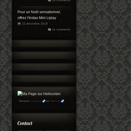
no comments
Pour un Noël sensationnel,
offrez l'Instax Mini Liplay
22 décembre 2019
no comments
Retrouvez
maryophoto
sur
Hellocoton