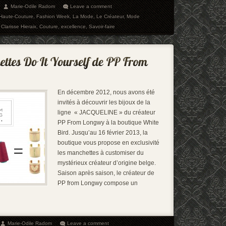
Marie-Odile Radom
Leave a comment
 Haute-Couture
,
Fashion Week
,
La Mode
,
Le Créateur
,
Mode
,
Clarisse Hieraix
,
Couture
,
excellence
,
Savoir-faire
En décembre 2012, nous avons été
invités à découvrir les bijoux de la
ligne « JACQUELINE » du créateur
PP From Longwy à la boutique White
Bird. Jusqu’au 16 février 2013, la
boutique vous propose en exclusivité
les manchettes à customiser du
mystérieux créateur d’origine belge.
Saison après saison, le créateur de
PP from Longwy compose un
Marie-Odile Radom
Leave a comment