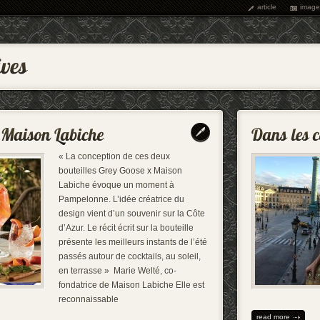
article
image
« La conception de ces deux
bouteilles Grey Goose x Maison
Labiche évoque un moment à
Pampelonne. L’idée créatrice du
design vient d’un souvenir sur la Côte
d’Azur. Le récit écrit sur la bouteille
présente les meilleurs instants de l’été
passés autour de cocktails, au soleil,
en terrasse » Marie Welté, co-
fondatrice de Maison Labiche Elle est
reconnaissable
read more