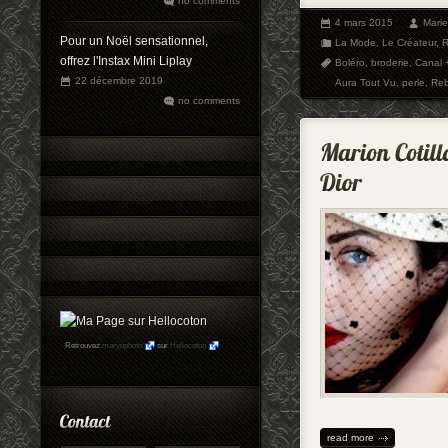
no comments
4 mars 2015
Mari
Pour un Noël sensationnel,
La Mode
,
Le Créateur
,
R
offrez l'Instax Mini Liplay
Boléro
,
broderie
,
Canal 
22 décembre 2019
Aura Tout Vu
,
perle
,
Reb
no comments
Retrouvez
maryophoto
sur
Hellocoton
read more