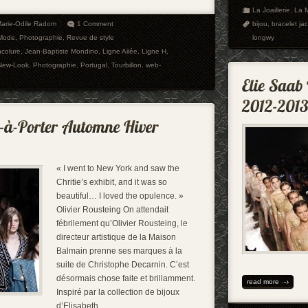
La Joaillerie
,
La 
arie-Odile Radom
1 Comment
bijou
,
bracelet ja
Mode
,
Photographie
,
Revue de style
longwy
colure
,
Jean-Baptiste Mondino
,
Ligne Ailée
,
Ligne H
,
New-Look
,
Photographie
,
Portugal
,
Tourbillon
,
web-
« I went to New York and saw the
Chritie’s exhibit, and it was so
beautiful… I loved the opulence. »
Olivier Rousteing On attendait
fébrilement qu’Olivier Rousteing, le
directeur artistique de la Maison
Balmain prenne ses marques à la
suite de Christophe Decarnin. C’est
désormais chose faite et brillamment.
read more
Inspiré par la collection de bijoux
d’Elisabeth