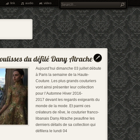
link
audio
video
Aujourd’hui dimanche 03 juillet débute
à Paris la semaine de la Haute-
Couture. Les plus grands couturiers
vont ainsi présenter leur collection
pour l’Automne Hiver 2016-
2017 devant les regards exigeants du
monde de la mode. Et parmi ces
créateurs de rêve, le couturier franco-
libanais Dany Atrache peaufine les
derniers détails de sa collection qui
défilera le lundi 04