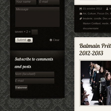
21 octobre 2012
M
Art
,
Culture
,
Focus On
,
broderie
,
corolle
,
Dior
,
en
Marion Cotillard
,
mode
,
documentaire
seven × 2 =
Submit
Clear