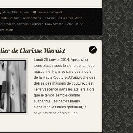
Marie-Odile Radom
Leave a comment
 Haute-Couture
,
Fashion Week
,
La Mode
,
Le Créateur
,
Mode
ge
,
broderie
,
coiffeurs
,
Coulisses
,
Dany Atrache
,
Défilé
,
Haute-
urs
,
mode
Lundi 20 janvier 2014. Après cinq
jours placés sous le signe de la mode
masculine, Paris se pare des atours
de la Haute-Couture. A l’approche des
défilés des maisons de couture, c’est
l’effervescence dans les ateliers alors
que le temps semble comme
suspendu. Les petites mains
s’affairent, les idées grouillent, le
savoir-faire se déploie. Les