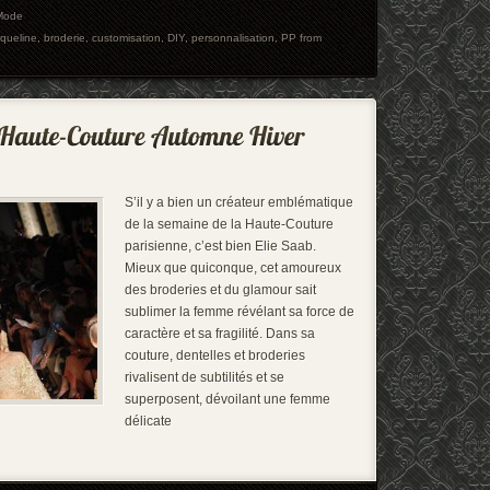
Mode
cqueline
,
broderie
,
customisation
,
DIY
,
personnalisation
,
PP from
S’il y a bien un créateur emblématique
de la semaine de la Haute-Couture
parisienne, c’est bien Elie Saab.
Mieux que quiconque, cet amoureux
des broderies et du glamour sait
sublimer la femme révélant sa force de
caractère et sa fragilité. Dans sa
couture, dentelles et broderies
rivalisent de subtilités et se
superposent, dévoilant une femme
délicate