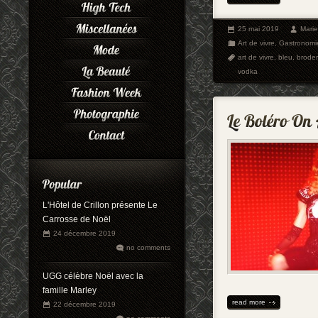
25 mai 2019
Mari
Art de vivre
,
Gastronomi
art de vivre
,
bleu
,
broder
vodka
L'Hôtel de Crillon présente Le
Carrosse de Noël
24 décembre 2019
no comments
UGG célèbre Noël avec la
famille Marley
read more
22 décembre 2019