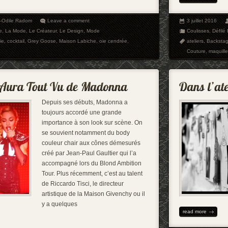
e-Odile Radom
Leave a comment
3 juillet 2016
e
,
La Mode
,
Le Créateur
,
Le Design
,
Mode
Coulisses
,
Défilé
ie
,
cocktail
,
Grey Goose
,
Maison Labiche
,
oie cendrée
,
ateliers
,
Backsta
Couture
,
maquille
Depuis ses débuts, Madonna a
toujours accordé une grande
importance à son look sur scène. On
se souvient notamment du body
couleur chair aux cônes démesurés
créé par Jean-Paul Gaultier qui l’a
accompagné lors du Blond Ambition
Tour. Plus récemment, c’est au talent
de Riccardo Tisci, le directeur
artistique de la Maison Givenchy ou il
y a quelques
read more