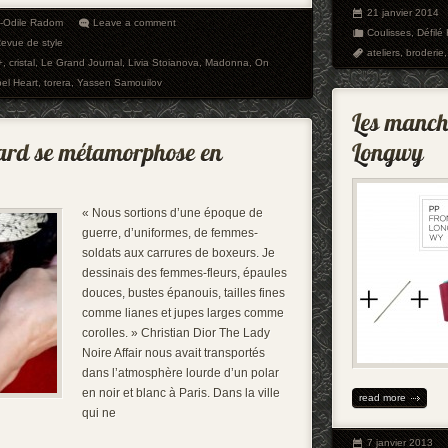
21 janvier 2014
e-Odile Radom
Leave a comment
Coulisses
,
Défilé
evue de style
ateliers
,
broderie
+
,
cristal
,
Le Grand Journal
,
Livia Stoianova
,
Madonna
,
On
el Heart
,
torera
,
Yassen Samouilov
« Nous sortions d’une époque de
guerre, d’uniformes, de femmes-
soldats aux carrures de boxeurs. Je
dessinais des femmes-fleurs, épaules
douces, bustes épanouis, tailles fines
comme lianes et jupes larges comme
corolles. » Christian Dior The Lady
Noire Affair nous avait transportés
dans l’atmosphère lourde d’un polar
en noir et blanc à Paris. Dans la ville
read more
qui ne
7 janvier 2013