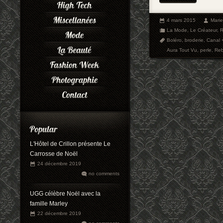
4 mars 2015
Mari
La Mode
,
Le Créateur
,
R
Boléro
,
broderie
,
Canal 
Aura Tout Vu
,
perle
,
Reb
L'Hôtel de Crillon présente Le
Carrosse de Noël
24 décembre 2019
no comments
UGG célèbre Noël avec la
famille Marley
22 décembre 2019