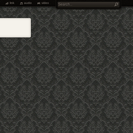
link
audio
video