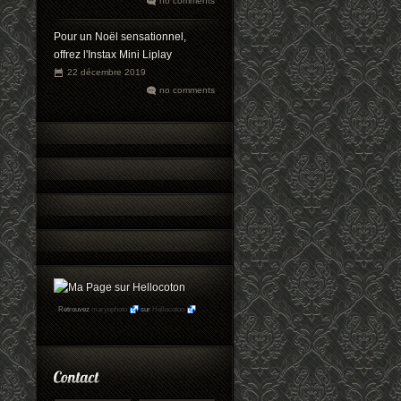
no comments
Pour un Noël sensationnel,
offrez l'Instax Mini Liplay
22 décembre 2019
no comments
Retrouvez
maryophoto
sur
Hellocoton