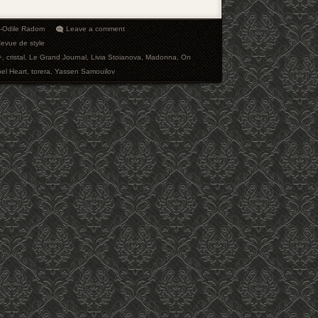
e-Odile Radom
Leave a comment
evue de style
+
,
cristal
,
Le Grand Journal
,
Livia Stoianova
,
Madonna
,
On
el Heart
,
torera
,
Yassen Samouilov