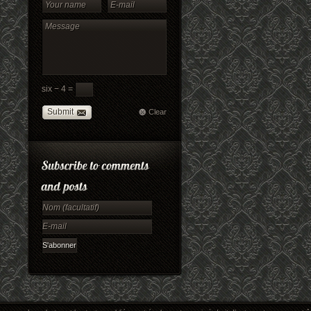
six − 4 =
Submit
Clear