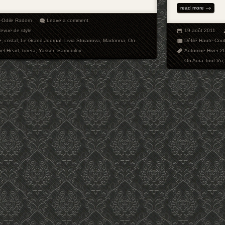
read more
e-Odile Radom
Leave a comment
evue de style
19 août 2011
+
,
cristal
,
Le Grand Journal
,
Livia Stoianova
,
Madonna
,
On
Défilé Haute-Cou
el Heart
,
torera
,
Yassen Samouilov
Automne Hiver 2
On Aura Tout Vu