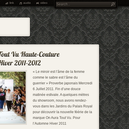
link
audio
video
« Le miroir est l’âme de la femme
comme le sabre est l’âme du
guerrier » Proverbe japonais Mercredi
6 Juillet 2011. Fin d’une douce
matinée estivale. A quelques mètres
du showroom, nous avons rendez-
vous dans les Jardins du Palais Royal
pour découvrir la nouvelle féérie de la
marque On Aura Tout Vu. Pour
l’Automne Hiver 2011