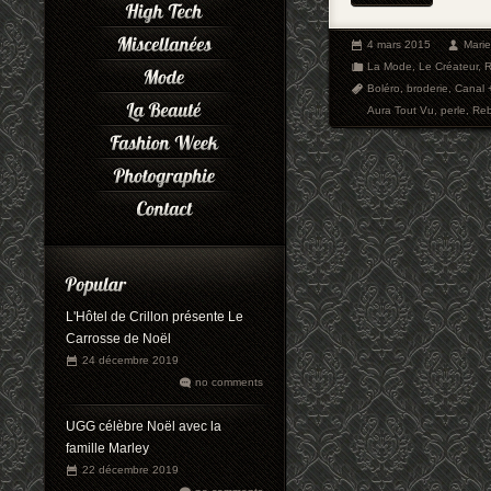
4 mars 2015
Mari
La Mode
,
Le Créateur
,
R
Boléro
,
broderie
,
Canal 
Aura Tout Vu
,
perle
,
Reb
L'Hôtel de Crillon présente Le
Carrosse de Noël
24 décembre 2019
no comments
UGG célèbre Noël avec la
famille Marley
22 décembre 2019