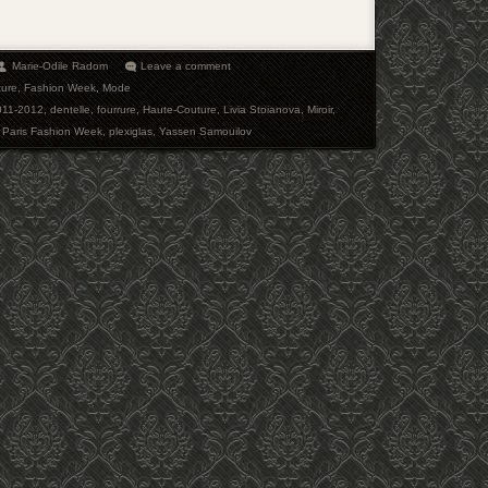
Marie-Odile Radom
Leave a comment
ture
,
Fashion Week
,
Mode
011-2012
,
dentelle
,
fourrure
,
Haute-Couture
,
Livia Stoianova
,
Miroir
,
,
Paris Fashion Week
,
plexiglas
,
Yassen Samouilov