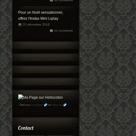
no comments
Pour un Noël sensationnel,
offrez l'Instax Mini Liplay
22 décembre 2019
no comments
Retrouvez
maryophoto
sur
Hellocoton