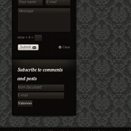
nine × 4 =
Submit
Clear