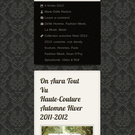
4 février 2012
Marie-Odile Radom
Leave a comment
Défilé Homme
,
Fashion Week
,
La Mode
,
Mode
Collection automne Hiver 2012-
2013
,
costume
,
cuir
,
dandy
,
fourrure
,
Hommes
,
Paris
Fashion Week
,
Sean O'Pry
,
Spicebomb
,
Viktor & Rolf