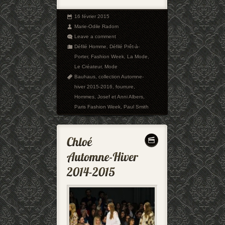
16 février 2015
Marie-Odile Radom
Leave a comment
Défilé Homme
,
Défilé Prêt-à-
Porter
,
Fashion Week
,
La Mode
,
Le Créateur
,
Mode
Bauhaus
,
collection Automne-
hiver 2015-2016
,
fourrure
,
Hommes
,
Josef et Anni Albers
,
Paris Fashion Week
,
Paul Smith