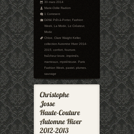
30 mars 2014
Marie-Odile Radom
1 Comment
Défilé Prêt-à-Porter
,
Fashion
Week
,
La Mode
,
Le Créateur
,
Mode
Chloe
,
Clare Waight Keller
,
collection Automne Hiver 2014-
2015
,
confort
,
fourrure
,
fraîcheur brute
,
imprimés
,
manteaux
,
mystérieuse
,
Paris
Fashion Week
,
pastel
,
plumes
,
sauvage