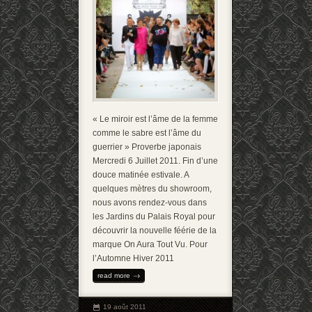
« Le miroir est l’âme de la femme
comme le sabre est l’âme du
guerrier » Proverbe japonais
Mercredi 6 Juillet 2011. Fin d’une
douce matinée estivale. A
quelques mètres du showroom,
nous avons rendez-vous dans
les Jardins du Palais Royal pour
découvrir la nouvelle féérie de la
marque On Aura Tout Vu. Pour
l’Automne Hiver 2011
read more
19 août 2011