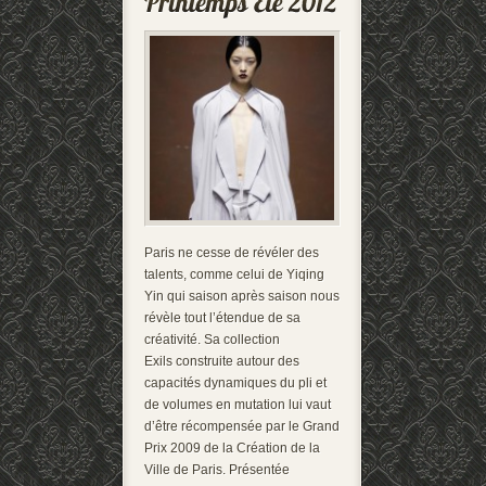
Paris ne cesse de révéler des
talents, comme celui de Yiqing
Yin qui saison après saison nous
révèle tout l’étendue de sa
créativité. Sa collection
Exils construite autour des
capacités dynamiques du pli et
de volumes en mutation lui vaut
d’être récompensée par le Grand
Prix 2009 de la Création de la
Ville de Paris. Présentée