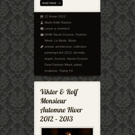
read more
22 février 2012
Marie-Odile Radom
Leave a comment
Défilé Haute-Couture
,
Fashion
Week
,
La Mode
,
Mode
animal
,
architecture
,
collection
printemps-été 2012
,
dentelle
,
drapé
,
fourrure
,
Haute-Couture
,
Paris Fashion Week
,
plissé
,
sculpture
,
Yiqing Yin