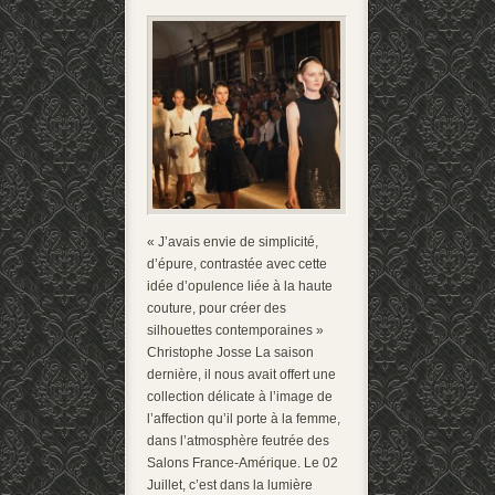
« J’avais envie de simplicité,
d’épure, contrastée avec cette
idée d’opulence liée à la haute
couture, pour créer des
silhouettes contemporaines »
Christophe Josse La saison
dernière, il nous avait offert une
collection délicate à l’image de
l’affection qu’il porte à la femme,
dans l’atmosphère feutrée des
Salons France-Amérique. Le 02
Juillet, c’est dans la lumière