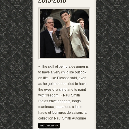
« The skill of being a designer is
to have a very childlike outlook
on life. Like Picasso said, even
as he got older he tried to have
the eyes of a child and to paint
with freedom. » Paul Smith
Plaids enveloppants, longs
manteaux, pantalons à taille
haute et fourrures de saison, la
collection Paul Smith Automne
read more