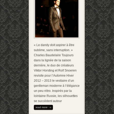
« Le dandy doit aspirer à être
sublime, sans interruption. »
Charles Baudelaire Toujours
dans la lignée de la saison
dernière, le duo de créateurs
Viktor Horsting et Rolf Snoeren
revisite pour l’Automne Hiver
2012 – 2013 le vestiaire d’un
gentleman moderne à l’élégance
un peu rétro. Inspirés par la
lointaine Russie, les silhouettes
se succèdent autour
read more