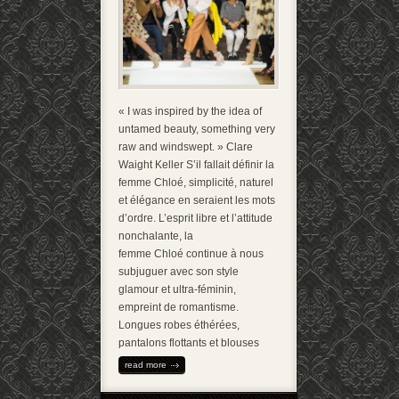
« I was inspired by the idea of
untamed beauty, something very
raw and windswept. » Clare
Waight Keller S’il fallait définir la
femme Chloé, simplicité, naturel
et élégance en seraient les mots
d’ordre. L’esprit libre et l’attitude
nonchalante, la
femme Chloé continue à nous
subjuguer avec son style
glamour et ultra-féminin,
empreint de romantisme.
Longues robes éthérées,
pantalons flottants et blouses
read more