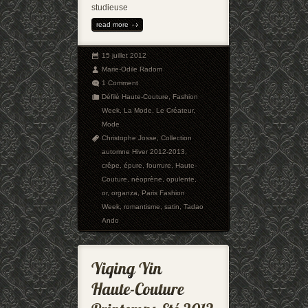
studieuse
read more
15 juillet 2012
Marie-Odile Radom
1 Comment
Défilé Haute-Couture
,
Fashion
Week
,
La Mode
,
Le Créateur
,
Mode
Christophe Josse
,
Collection
automne Hiver 2012-2013
,
crêpe
,
épure
,
fourrure
,
Haute-
Couture
,
néoprène
,
opulente
,
or
,
organza
,
Paris Fashion
Week
,
romantisme
,
satin
,
Tadao
Ando