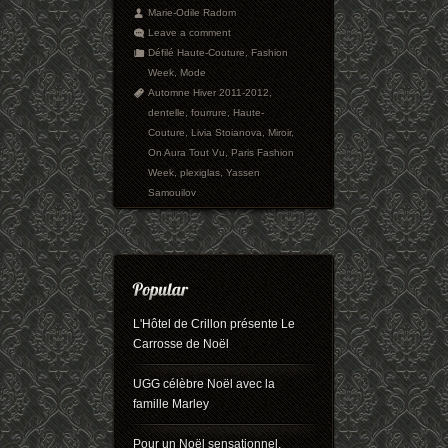
Marie-Odile Radom
Leave a comment
Défilé Haute-Couture
,
Fashion
Week
,
Mode
Automne Hiver 2011-2012
,
dentelle
,
fourrure
,
Haute-
Couture
,
Livia Stoianova
,
Miroir
,
On Aura Tout Vu
,
Paris Fashion
Week
,
plexiglas
,
Yassen
Samouilov
L'Hôtel de Crillon présente Le
Carrosse de Noël
UGG célèbre Noël avec la
famille Marley
Pour un Noël sensationnel,