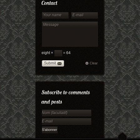
eight ×
= 64
Submit
Clear