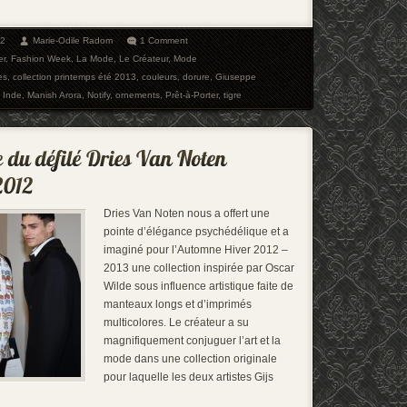
12
Marie-Odile Radom
1 Comment
er
,
Fashion Week
,
La Mode
,
Le Créateur
,
Mode
es
,
collection printemps été 2013
,
couleurs
,
dorure
,
Giuseppe
,
Inde
,
Manish Arora
,
Notify
,
ornements
,
Prêt-à-Porter
,
tigre
Dries Van Noten nous a offert une
pointe d’élégance psychédélique et a
imaginé pour l’Automne Hiver 2012 –
2013 une collection inspirée par Oscar
Wilde sous influence artistique faite de
manteaux longs et d’imprimés
multicolores. Le créateur a su
magnifiquement conjuguer l’art et la
mode dans une collection originale
pour laquelle les deux artistes Gijs