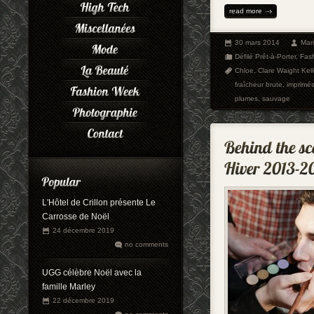
read more
30 mars 2014
Mar
Défilé Prêt-à-Porter
,
Fas
Chloe
,
Clare Waight Kell
fraîcheur brute
,
imprimé
plumes
,
sauvage
L'Hôtel de Crillon présente Le
Carrosse de Noël
24 décembre 2019
no comments
UGG célèbre Noël avec la
famille Marley
22 décembre 2019