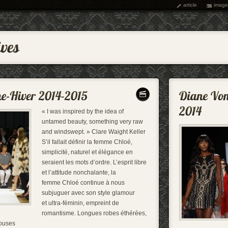
article
image
« I was inspired by the idea of
untamed beauty, something very raw
and windswept. » Clare Waight Keller
S’il fallait définir la femme Chloé,
simplicité, naturel et élégance en
seraient les mots d’ordre. L’esprit libre
et l’attitude nonchalante, la
femme Chloé continue à nous
subjuguer avec son style glamour
et ultra-féminin, empreint de
romantisme. Longues robes éthérées,
louses