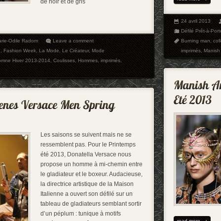
de noir et de gris
24 avril 2013
Défilé Prêt-à-Port
rie-Odile Radom
Leave a comment
Burning man
,
col
e
,
Fashion Week
,
La Mode
,
Le Créateur
,
Mode
imprimés
,
Manish 
tomne Hiver 2013-2014
,
Coulisses
,
Hommes
,
imprimés
,
Les saisons se suivent mais ne se
ressemblent pas. Pour le Printemps
été 2013, Donatella Versace nous
propose un homme à mi-chemin entre
le gladiateur et le boxeur. Audacieuse,
la directrice artistique de la Maison
Italienne a ouvert son défilé sur un
tableau de gladiateurs semblant sortir
d’un péplum : tunique à motifs
read more