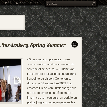
link
audio
video
«Soyez votre propre oasis … une
source inattendue de renouveau, de
sérénité et de beauté. » – Diane Von
Furstenberg Il faisait bien chaud dans
l’enceinte du Lincoln Center en ce
dimanche 08 septembre 2013 ! La
créatrice Diane Von Furstenberg nous
a offert, le temps d’un défilé haut en
imprimés et en couleurs, un périple en
pleine jungle urbaine, esquissant les