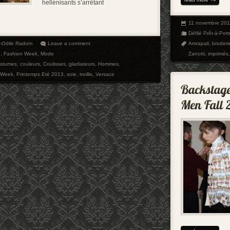
hellénisants s’arrêtant
11 novembre 20
Défilé Prêt-à-Port
e-Odile Radom
Leave a comment
Amrapali
,
broderi
e
,
Fashion Week
,
Mode
Zanotti
,
imprimés
stumes
,
couleurs
,
Coulisses
,
gladiateurs
,
Hommes
,
n Week
,
Printemps Eté 2013
,
soie
,
treillis
,
Versace