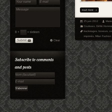
read more
25 juin 2012
Mari
Coulisses
,
Défilé Homm
backstages
,
boxeurs
,
co
8 +
= sixteen
imprimés
,
Milan Fashio
Submit
Clear