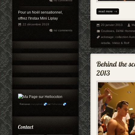
no comments
read more
Pour un Noël sensationnel,
offrez l'Instax Mini Liplay
22 décembre 2019
20 janvier 2013
Ma
no comments
Coulisses
,
Défilé Homm
ackstage
,
collection Au
rebelle
,
Viktor & Rolf
Retrouvez
maryophoto
sur
Hellocoton