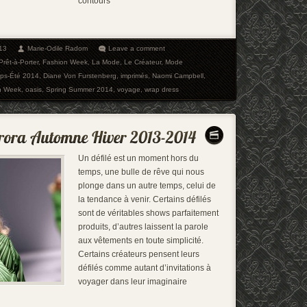
contours
13
Marie-Odile Radom
Leave a comment
Prêt-à-Porter
,
Fashion Week
,
La Mode
,
Le Créateur
,
Mode
mps-Été 2014
,
Diane Von Furstenberg
,
imprimés
,
Naomi Campbell
,
n Week
,
oasis
,
Spring Summer 2014
,
voyage
,
wrap dress
Un défilé est un moment hors du
temps, une bulle de rêve qui nous
plonge dans un autre temps, celui de
la tendance à venir. Certains défilés
sont de véritables shows parfaitement
produits, d’autres laissent la parole
aux vêtements en toute simplicité.
Certains créateurs pensent leurs
défilés comme autant d’invitations à
voyager dans leur imaginaire