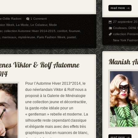
read more
ie-Odile Radom
1 Comment
27 septembre 20
hion Week
,
La Mode
,
Le Créateur
,
Mode
Coulisses
,
Défilé 
er
,
collection Automne Hiver 2014-2015
,
confort
,
fourrure
,
collection Printe
s
,
manteaux
,
mystérieuse
,
Paris Fashion Week
,
pastel
,
New York Fashio
Pour l’Automne Hiver 2013*2014, le
duo néerlandais Viktor & Rolf nous a
proposé à la Galerie de Minéralogie
une collection jeune et décontractée,
la garde-robe idéale pour un
« gentleman » rebelle et moderne. La
silhouette reste cependant classique
et élégante mais avec des effets très
graphiques tout en nuances de blanc,
read more