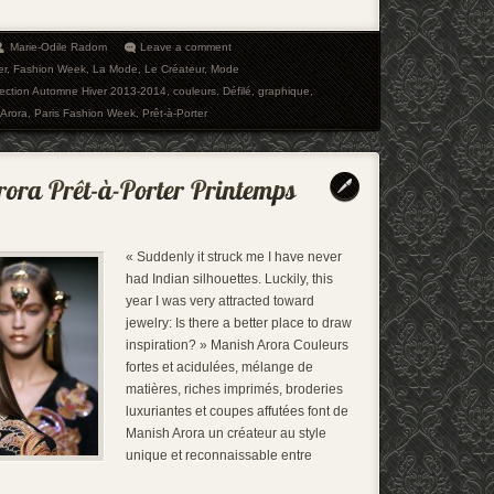
Marie-Odile Radom
Leave a comment
er
,
Fashion Week
,
La Mode
,
Le Créateur
,
Mode
lection Automne Hiver 2013-2014
,
couleurs
,
Défilé
,
graphique
,
Arora
,
Paris Fashion Week
,
Prêt-à-Porter
« Suddenly it struck me I have never
had Indian silhouettes. Luckily, this
year I was very attracted toward
jewelry: Is there a better place to draw
inspiration? » Manish Arora Couleurs
fortes et acidulées, mélange de
matières, riches imprimés, broderies
luxuriantes et coupes affutées font de
Manish Arora un créateur au style
unique et reconnaissable entre