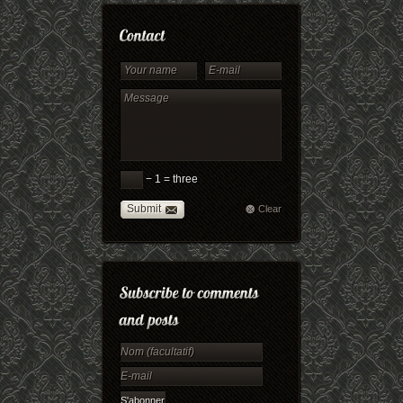
− 1 = three
Submit
Clear