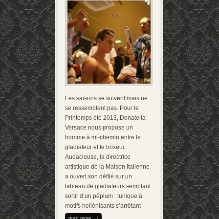
Les saisons se suivent mais ne
se ressemblent pas. Pour le
Printemps été 2013, Donatella
Versace nous propose un
homme à mi-chemin entre le
gladiateur et le boxeur.
Audacieuse, la directrice
artistique de la Maison Italienne
a ouvert son défilé sur un
tableau de gladiateurs semblant
sortir d’un péplum : tunique à
motifs hellénisants s’arrêtant
read more