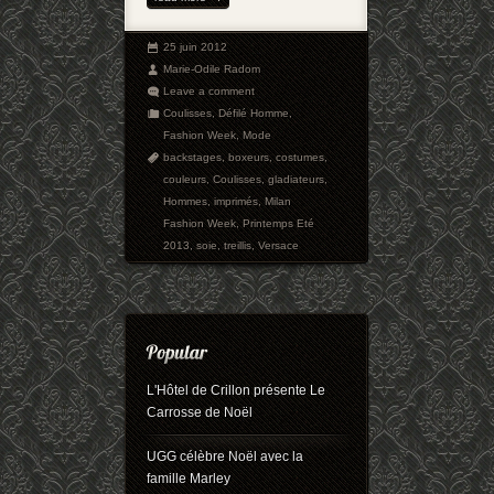
25 juin 2012
Marie-Odile Radom
Leave a comment
Coulisses
,
Défilé Homme
,
Fashion Week
,
Mode
backstages
,
boxeurs
,
costumes
,
couleurs
,
Coulisses
,
gladiateurs
,
Hommes
,
imprimés
,
Milan
Fashion Week
,
Printemps Eté
2013
,
soie
,
treillis
,
Versace
L'Hôtel de Crillon présente Le
Carrosse de Noël
UGG célèbre Noël avec la
famille Marley