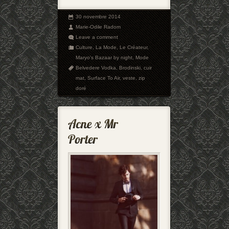
30 novembre 2014
Marie-Odile Radom
Leave a comment
Culture
,
La Mode
,
Le Créateur
,
Maryo's Bazaar by night
,
Mode
Belvedere Vodka
,
Brodinski
,
cuir
mat
,
Surface To Air
,
veste
,
zip
doré