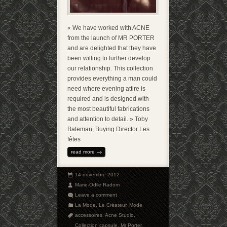
« We have worked with ACNE
from the launch of MR PORTER
and are delighted that they have
been willing to further develop
our relationship. This collection
provides everything a man could
need where evening attire is
required and is designed with
the most beautiful fabrications
and attention to detail. » Toby
Bateman, Buying Director Les
fêtes
read more
14 novembre 2012
Marie-Odile Radom
Leave a comment
La Mode
,
Le Créateur
,
Mode
accessoires
,
Acne Studio
,
Collection capsule
,
Mr Porter
,