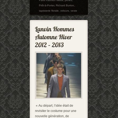
Paris Fashion Week
,
perles
,
Prêt-à-Porter
,
Richard Burton
,
tapisserie florale
,
velours
,
veste
« Au départ, l’idée était de
revisiter le costume pour une
nouvelle génération, de