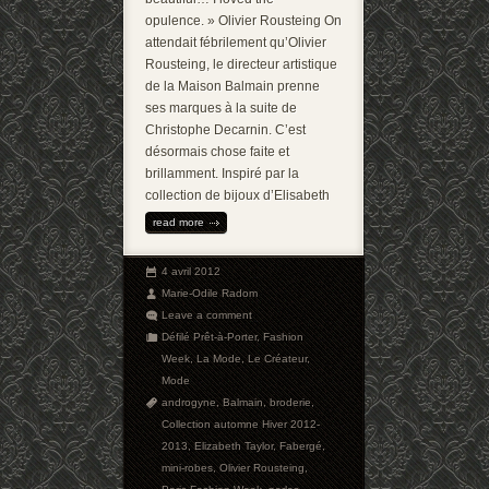
opulence. » Olivier Rousteing On
attendait fébrilement qu’Olivier
Rousteing, le directeur artistique
de la Maison Balmain prenne
ses marques à la suite de
Christophe Decarnin. C’est
désormais chose faite et
brillamment. Inspiré par la
collection de bijoux d’Elisabeth
read more
4 avril 2012
Marie-Odile Radom
Leave a comment
Défilé Prêt-à-Porter
,
Fashion
Week
,
La Mode
,
Le Créateur
,
Mode
androgyne
,
Balmain
,
broderie
,
Collection automne Hiver 2012-
2013
,
Elizabeth Taylor
,
Fabergé
,
mini-robes
,
Olivier Rousteing
,