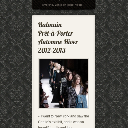
smoking
,
vente en ligne
,
veste
« I went to New York and saw the
Chritie’s exhibit, and it was so
beautiful… I loved the