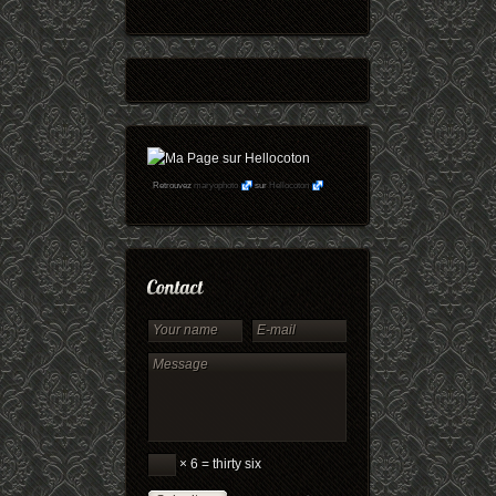
Retrouvez
maryophoto
sur
Hellocoton
× 6 = thirty six