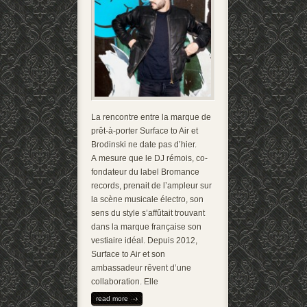
La rencontre entre la marque de
prêt-à-porter Surface to Air et
Brodinski ne date pas d’hier.
A mesure que le DJ rémois, co-
fondateur du label Bromance
records, prenait de l’ampleur sur
la scène musicale électro, son
sens du style s’affûtait trouvant
dans la marque française son
vestiaire idéal. Depuis 2012,
Surface to Air et son
ambassadeur rêvent d’une
collaboration. Elle
read more