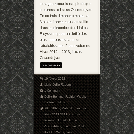
l’imaginer pour la rue plutôt que
le bureau. » Lucas Ossendrijver
En ce frais dimanche matin, la
Maison Lanvin nous accueille
dans la pénombre des Halles
Freyssinet pour un défilé des
plus enthousiasmants et
rafraichissants. Pour l’Automne
Hiver 2012 – 2013, Lucas
Ossendrijver
read more
19 février 2012
Marie-Odile Radom
1 Comment
Défilé Homme
,
Fashion Week
,
La Mode
,
Mode
Alber Elbaz
,
Collection automne
Hiver 2012-2013
,
costume
,
Hommes
,
Lanvin
,
Lucas
Ossendrijver
,
manteaux
,
Paris
Fashion Week
,
veste