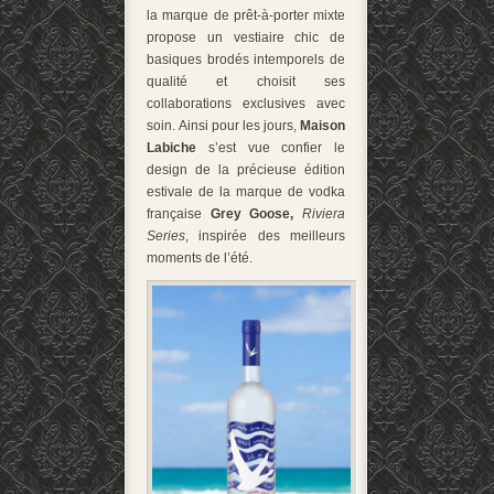
la marque de prêt-à-porter mixte
propose un vestiaire chic de
basiques brodés intemporels de
qualité et choisit ses
collaborations exclusives avec
soin. Ainsi pour les jours,
Maison
Labiche
s’est vue confier le
design de la précieuse édition
estivale de la marque de vodka
française
Grey Goose,
Riviera
Series
, inspirée des meilleurs
moments de l’été.