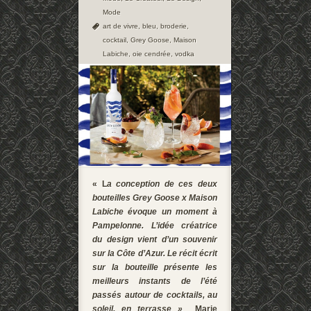
Mode
art de vivre
,
bleu
,
broderie
,
cocktail
,
Grey Goose
,
Maison
Labiche
,
oie cendrée
,
vodka
« L
a conception de ces deux
bouteilles Grey Goose x Maison
Labiche évoque un moment à
Pampelonne. L’idée créatrice
du design vient d’un souvenir
sur la Côte d’Azur. Le récit écrit
sur la bouteille présente les
meilleurs instants de l’été
passés autour de cocktails, au
soleil, en terrasse »
Marie