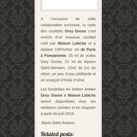
A l’occasion de cette
collaboration exclusive, la carte
des cocktails
Grey Goose
s’est
enrichi d’un nouveau cocktail
créé par
Maison Labiche
et à
réaliser 100%chez soi
de
Paris
à Pampelonne.
35 ml de vodka
Grey Goose, 15 ml de liqueur
Saint-Germain, 15ml de jus de
citron, un peu d’eau pétillante et
un soupçon d’huile d’olive.
Les bouteilles en édition limitée
Grey Goose x Maison Labiche
seront disponibles chez les
meilleurs cavistes et en magasin
à partir de juin 2019.
Marie-Odile Radom