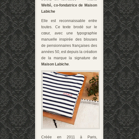
Welté, co-fondatrice de Maison
Labiche
Elle est reconnaissable entre
toutes. Ce texte brodé sur le
cœur, avec une typographie
manuelle inspirée des blouses
de pensionnaires françaises des
années 50, est depuis la création
de la marque la signature de
Maison Labiche
.
Créée en 2011 à Paris,