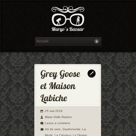
25 mai 2019
Marie-Odile Radom
Leave a comment
Art de vivre
,
Gastronomie
,
La
Mode
,
Le Créateur
,
Le Design
,