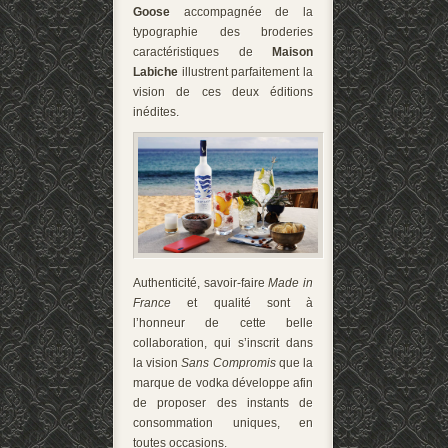
Goose
accompagnée de la
typographie des broderies
caractéristiques de
Maison
Labiche
illustrent parfaitement la
vision de ces deux éditions
inédites.
Authenticité, savoir-faire
Made in
France
et qualité sont à
l’honneur de cette belle
collaboration, qui s’inscrit dans
la vision
Sans Compromis
que la
marque de vodka développe afin
de proposer des instants de
consommation uniques, en
toutes occasions.