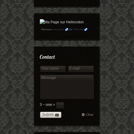
Retrouvez
maryophoto
sur
Hellocoton
3 − one =
Submit
Clear