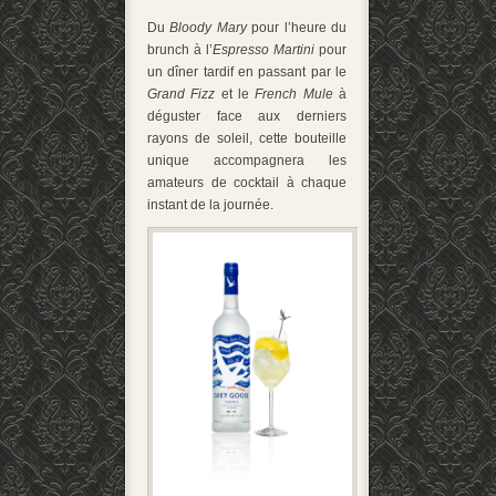
Du
Bloody Mary
pour l’heure du
brunch à l’
Espresso Martini
pour
un dîner tardif en passant par le
Grand Fizz
et le
French Mule
à
déguster face aux derniers
rayons de soleil, cette bouteille
unique accompagnera les
amateurs de cocktail à chaque
instant de la journée.