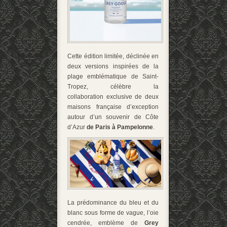
Cette édition limitée, déclinée en
deux versions inspirées de la
plage emblématique de Saint-
Tropez, célèbre la
collaboration exclusive de deux
maisons française d’exception
autour d’un souvenir de Côte
d’Azur
de
Paris à Pampelonne
.
La prédominance du bleu et du
blanc sous forme de vague, l’oie
cendrée, emblème de
Grey