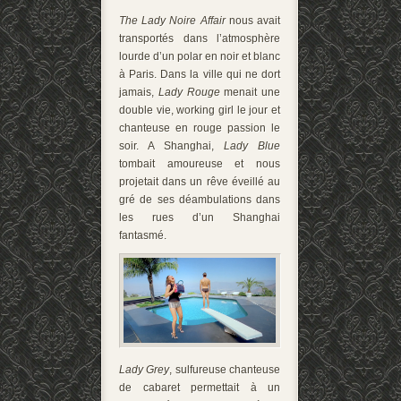
The Lady Noire Affair
nous avait
transportés dans l’atmosphère
lourde d’un polar en noir et blanc
à Paris. Dans la ville qui ne dort
jamais,
Lady Rouge
menait une
double vie, working girl le jour et
chanteuse en rouge passion le
soir. A Shanghai,
Lady Blue
tombait amoureuse et nous
projetait dans un rêve éveillé au
gré de ses déambulations dans
les rues d’un Shanghai
fantasmé.
Lady Grey
, sulfureuse chanteuse
de cabaret permettait à un