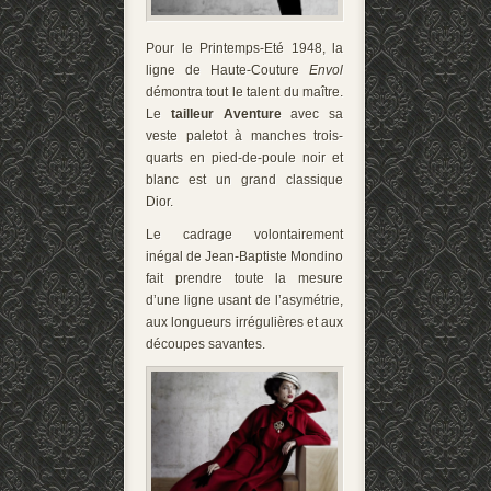
Pour le Printemps-Eté 1948, la
ligne de Haute-Couture
Envol
démontra tout le talent du maître.
Le
tailleur
Aventure
avec sa
veste paletot à manches trois-
quarts en pied-de-poule noir et
blanc est un grand classique
Dior.
Le cadrage volontairement
inégal de Jean-Baptiste Mondino
fait prendre toute la mesure
d’une ligne usant de l’asymétrie,
aux longueurs irrégulières et aux
découpes savantes.