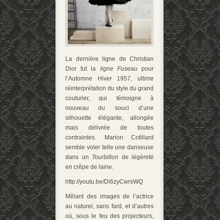
La dernière ligne de Christian
Dior fut la
ligne Fuseau
pour
l’Automne Hiver 1957, ultime
réinterprétation du style du grand
couturier, qui témoigne à
nouveau du souci d’une
silhouette élégante, allongée
mais délivrée de toutes
contraintes. Marion Cotillard
semble voler telle une danseuse
dans un
Tourbillon
de légèreté
en crêpe de laine.
http://youtu.be/Di6zyCwrsWQ
Mêlant des images de l’actrice
au naturel, sans fard, et d’autres
où, sous le feu des projecteurs,