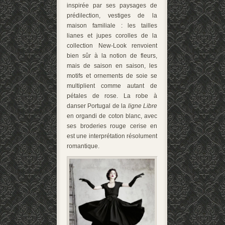
inspirée par ses paysages de
prédilection, vestiges de la
maison familiale : les tailles
lianes et jupes corolles de la
collection New-Look renvoient
bien sûr à la notion de fleurs,
mais de saison en saison, les
motifs et ornements de soie se
multiplient comme autant de
pétales de rose. La robe à
danser Portugal de la
ligne Libre
en organdi de coton blanc, avec
ses broderies rouge cerise en
est une interprétation résolument
romantique.