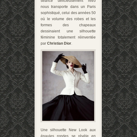
séance délicieusement rétro
nous transporte dans un Paris
sophistiqué, celui des années 50
où le volume des robes et les
formes des chapeaux
dessinaient une silhouette
féminine totalement réinventée
par
Christian Dior
.
Une silhouette New Look aux
épaules rondes se révèle en