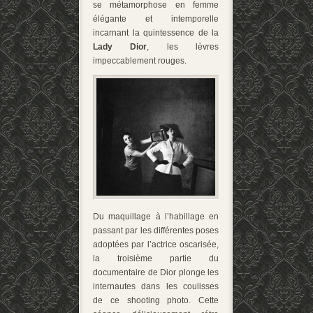
se métamorphose en femme
élégante et intemporelle
incarnant la quintessence de la
Lady Dior
, les lèvres
impeccablement rouges.
Du maquillage à l’habillage en
passant par les différentes poses
adoptées par l’actrice oscarisée,
la troisième partie du
documentaire de Dior plonge les
internautes dans les coulisses
de ce shooting photo. Cette