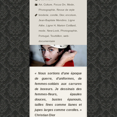
Art
,
Culture
,
Focus On
,
Mode
,
Photographie
,
Revue de style
broderie
,
corolle
,
Dior
,
encolure
,
Jean-Baptiste Mondino
,
Ligne
Ailée
,
Ligne H
,
Marion Cotillard
,
mode
,
New-Look
,
Photographie
,
Portugal
,
Tourbillon
,
web-
documentaire
« Nous sortions d’une époque
de guerre, d’uniformes, de
femmes-soldats aux carrures
de boxeurs. Je dessinais des
femmes-fleurs, épaules
douces, bustes épanouis,
tailles fines comme lianes et
jupes larges comme corolles.
»
Christian Dior