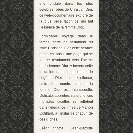
elle ondule dans les plus
célèbres robes de Christian Dior,
ce web-documentaire explore de
la plus belle façon ce qui fait
l’essence de la femme Dior.
Formidable voyage dans le
temps, sorte de testament du
style Christian Dior, cette séance
photo est aussi une page qui se
tourne résolument vers l’avenir
de la femme Dior. A travers cette
incursion dans le quotidien de
l’égérie Dior par excellence,
cette série montre combien la
femme Dior est intemporelle.
Délicate, apprêtée, naturelle, ces
multiples facettes se reflètent
dans l’élégance innée de Marion
Cotillard, à l’instar de chacun de
ces clichés.
Crédit photos : Jean-Baptiste