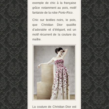
exemple de chic à la française
grâce notamment au pois, motif
fantaisie de la robe
Porto-Rico
.
Chic sur textiles noirs, le pois,
que Christian Dior qualifie
d’adorable et d’élégant, est un
motif récurrent de la couture du
maître.
La couture de Christian Dior est