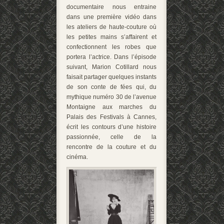
documentaire nous entraine
dans une première vidéo dans
les ateliers de haute-couture où
les petites mains s’affairent et
confectionnent les robes que
portera l’actrice. Dans l’épisode
suivant, Marion Cotillard nous
faisait partager quelques instants
de son conte de fées qui, du
mythique numéro 30 de l’avenue
Montaigne aux marches du
Palais des Festivals à Cannes,
écrit les contours d’une histoire
passionnée, celle de la
rencontre de la couture et du
cinéma.