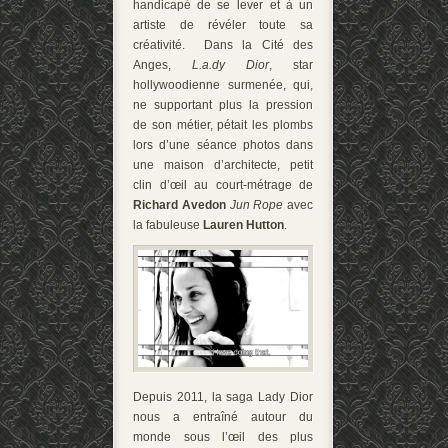
handicapé de se lever et à un
artiste de révéler toute sa
créativité. Dans la Cité des
Anges,
L.a.dy Dior
, star
hollywoodienne surmenée, qui,
ne supportant plus la pression
de son métier, pétait les plombs
lors d’une séance photos dans
une maison d’architecte, petit
clin d’œil au court-métrage de
Richard Avedon
Jun Rope
avec
la fabuleuse
Lauren Hutton
.
Depuis 2011, la saga Lady Dior
nous a entraîné autour du
monde sous l’œil des plus