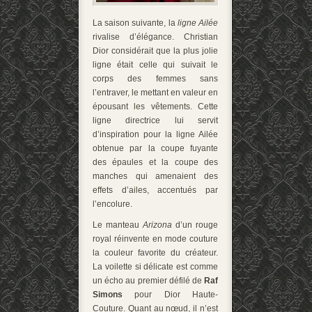
La saison suivante, la
ligne Ailée
rivalise d’élégance. Christian
Dior considérait que la plus jolie
ligne était celle qui suivait le
corps des femmes sans
l’entraver, le mettant en valeur en
épousant les vêtements. Cette
ligne directrice lui servit
d’inspiration pour la ligne Ailée
obtenue par la coupe fuyante
des épaules et la coupe des
manches qui amenaient des
effets d’ailes, accentués par
l’encolure.
Le manteau
Arizona
d’un rouge
royal réinvente en mode couture
la couleur favorite du créateur.
La voilette si délicate est comme
un écho au premier défilé de
Raf
Simons
pour Dior Haute-
Couture. Quant au nœud, il n’est