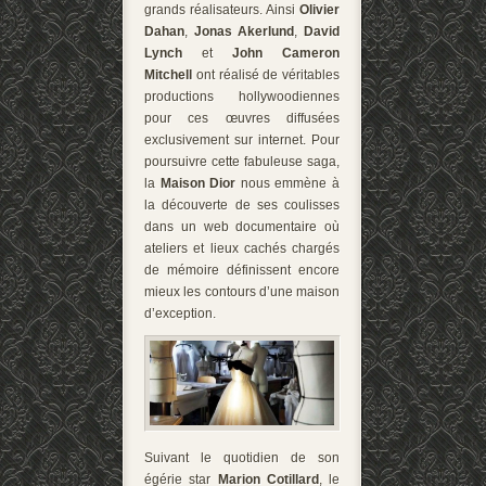
grands réalisateurs. Ainsi
Olivier
Dahan
,
Jonas Akerlund
,
David
Lynch
et
John Cameron
Mitchell
ont réalisé de véritables
productions hollywoodiennes
pour ces œuvres diffusées
exclusivement sur internet. Pour
poursuivre cette fabuleuse saga,
la
Maison Dior
nous emmène à
la découverte de ses coulisses
dans un web documentaire où
ateliers et lieux cachés chargés
de mémoire définissent encore
mieux les contours d’une maison
d’exception.
Suivant le quotidien de son
égérie star
Marion Cotillard
, le