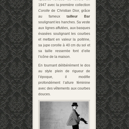
1947 avec la première collection
Corolle
de Christian Dior, grâce
au fameux
tailleur Bar
soulignant les hanches. Sa veste
aux lignes affutées, aux basques
évasées soulignant les courbes
et mettant en valeur la poitrine,
sa jupe corolle à 40 cm du sol et
sa taille resserrée font d’elle
l’icône de la maison.
En tournant délibérément le dos
au style plein de rigueur de
l’époque, il modifie
profondément l’allure féminine
avec des vêtements aux courbes
douces.