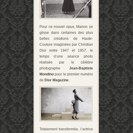
Pour ce nouvel opus, Marion se
glisse dans certaines des plus
belles créations de Haute-
Couture imaginées par Christian
Dior entre 1947 et 1957, le
temps d’une séance photo
réalisée par le célèbre
photographe
Jean-Baptiste
Mondino
pour le premier numéro
de
Dior Magazine
.
Totalement transformée, l’actrice