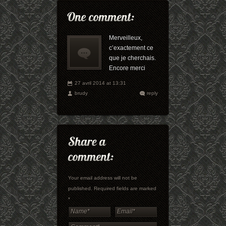
Merveilleux,
c’exactement ce
que je cherchais.
Encore merci
27 avril 2014 at 13:31
brudy
reply
Your email address will not be
published. Required fields are marked
*