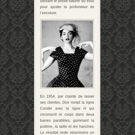
utilisant le plissé naturel du tissu
pour ajuster la profondeur de
l’encolure.
En 1954, par crainte de lasser
ses clientes, Dior rompt la ligne
Corolle avec la
ligne H
qui
circonscrit le corps dans deux
barres parallèles, gommant la
poitrine, la taille et les hanches.
Le résultat reste néanmoins un