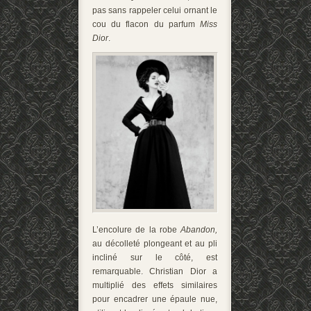
pas sans rappeler celui ornant le
cou du flacon du parfum
Miss
Dior
.
L’encolure de la robe
Abandon,
au décolleté plongeant et au pli
incliné sur le côté, est
remarquable. Christian Dior a
multiplié des effets similaires
pour encadrer une épaule nue,