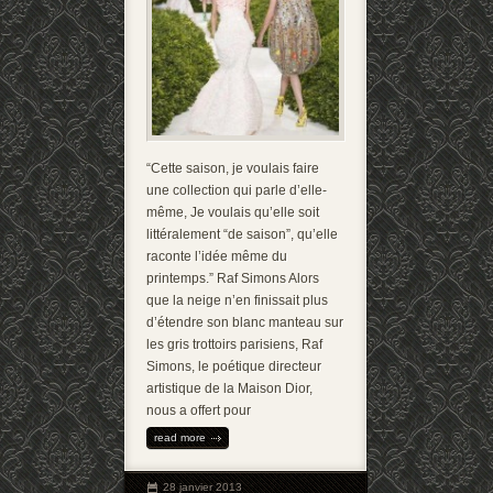
“Cette saison, je voulais faire
une collection qui parle d’elle-
même, Je voulais qu’elle soit
littéralement “de saison”, qu’elle
raconte l’idée même du
printemps.” Raf Simons Alors
que la neige n’en finissait plus
d’étendre son blanc manteau sur
les gris trottoirs parisiens, Raf
Simons, le poétique directeur
artistique de la Maison Dior,
nous a offert pour
read more
28 janvier 2013