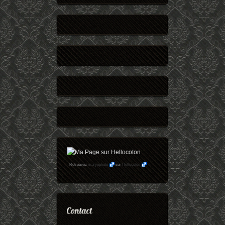
Retrouvez
maryophoto
sur
Hellocoton