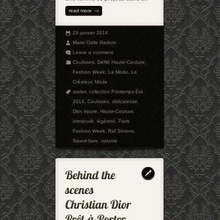
read more
29 janvier 2014
Marie-Odile Radom
Leave a comment
Coulisses
,
Défilé Haute-Couture
,
Fashion Week
,
La Mode
,
Le
Créateur
,
Mode
atelier
,
collection Printemps-Été
2014
,
Coulisses
,
délicatesse
,
Dior
,
épure
,
Haute-Couture
,
immaculé
,
légèreté
,
Paris
Fashion Week
,
Raf Simons
,
Savoir-faire
,
volume