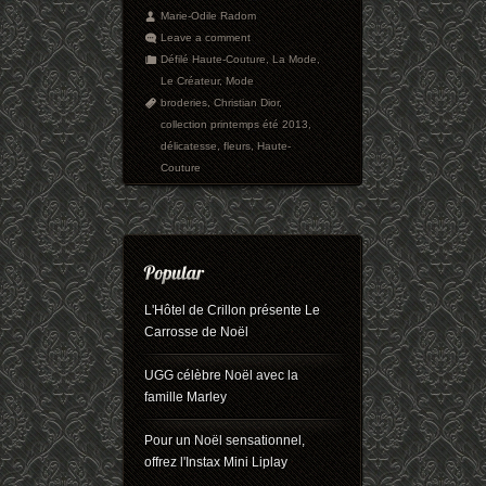
Marie-Odile Radom
Leave a comment
Défilé Haute-Couture
,
La Mode
,
Le Créateur
,
Mode
broderies
,
Christian Dior
,
collection printemps été 2013
,
délicatesse
,
fleurs
,
Haute-
Couture
L'Hôtel de Crillon présente Le
Carrosse de Noël
UGG célèbre Noël avec la
famille Marley
Pour un Noël sensationnel,
offrez l'Instax Mini Liplay