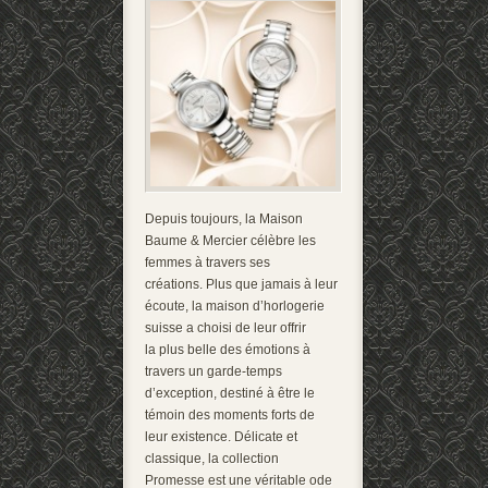
Depuis toujours, la Maison
Baume & Mercier célèbre les
femmes à travers ses
créations. Plus que jamais à leur
écoute, la maison d’horlogerie
suisse a choisi de leur offrir
la plus belle des émotions à
travers un garde-temps
d’exception, destiné à être le
témoin des moments forts de
leur existence. Délicate et
classique, la collection
Promesse est une véritable ode