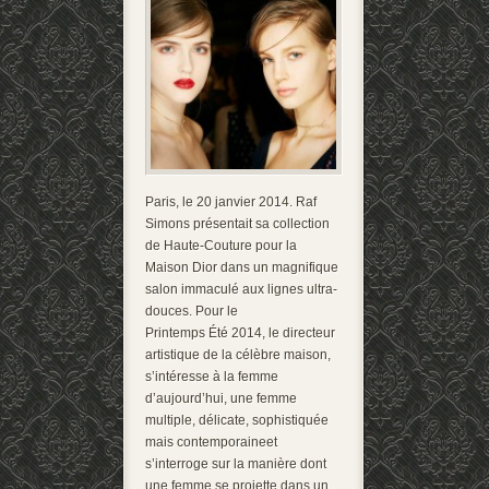
Paris, le 20 janvier 2014. Raf
Simons présentait sa collection
de Haute-Couture pour la
Maison Dior dans un magnifique
salon immaculé aux lignes ultra-
douces. Pour le
Printemps Été 2014, le directeur
artistique de la célèbre maison,
s’intéresse à la femme
d’aujourd’hui, une femme
multiple, délicate, sophistiquée
mais contemporaineet
s’interroge sur la manière dont
une femme se projette dans un