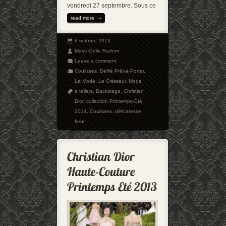
vendredi 27 septembre. Sous ce
read more
8 octobre 2013
Marie-Odile Radom
Leave a comment
Coulisses
,
Défilé Prêt-à-Porter
,
La Mode
,
Le Créateur
,
Mode
a teliers
,
Backstage
,
Christian
Dior
,
collection Printemps-Été
2014
,
Coulisses
,
délicatesse
,
fleur