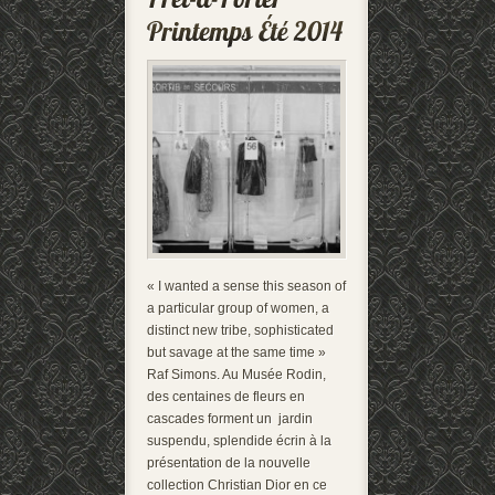
« I wanted a sense this season of
a particular group of women, a
distinct new tribe, sophisticated
but savage at the same time »
Raf Simons. Au Musée Rodin,
des centaines de fleurs en
cascades forment un jardin
suspendu, splendide écrin à la
présentation de la nouvelle
collection Christian Dior en ce