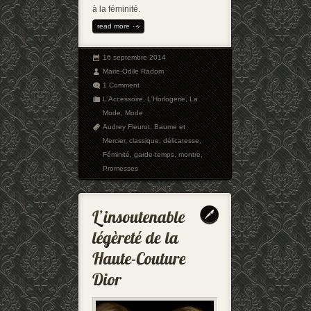
à la féminité.
read more
16 septembre 2014
Marie-Odile Radom
1 Comment
L'Accessoire
,
L'Horlogerie
,
La
Mode
,
Mode
Audrey Fleurot
,
Baume et
Mercier
,
classique
,
délicatesse
,
Féminité
,
garde-temps
,
montre
,
Promesses