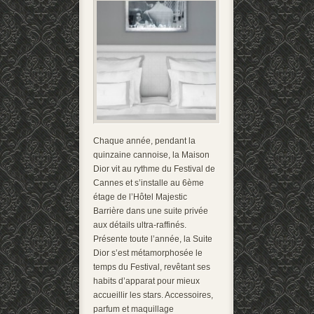
Chaque année, pendant la
quinzaine cannoise, la Maison
Dior vit au rythme du Festival de
Cannes et s’installe au 6ème
étage de l’Hôtel Majestic
Barrière dans une suite privée
aux détails ultra-raffinés.
Présente toute l’année, la Suite
Dior s’est métamorphosée le
temps du Festival, revêtant ses
habits d’apparat pour mieux
accueillir les stars. Accessoires,
parfum et maquillage