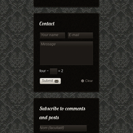
four −
= 2
Submit
Clear