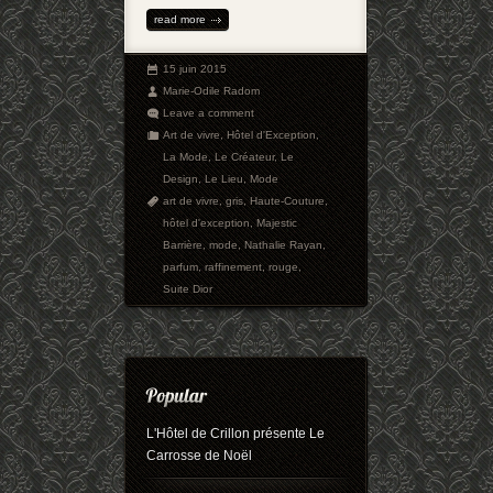
read more
15 juin 2015
Marie-Odile Radom
Leave a comment
Art de vivre
,
Hôtel d'Exception
,
La Mode
,
Le Créateur
,
Le
Design
,
Le Lieu
,
Mode
art de vivre
,
gris
,
Haute-Couture
,
hôtel d'exception
,
Majestic
Barrière
,
mode
,
Nathalie Rayan
,
parfum
,
raffinement
,
rouge
,
Suite Dior
L'Hôtel de Crillon présente Le
Carrosse de Noël