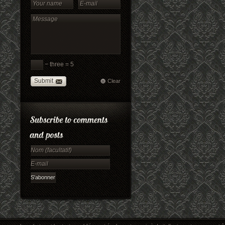
− three = 5
Submit
Clear