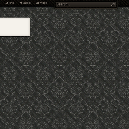
link
audio
video