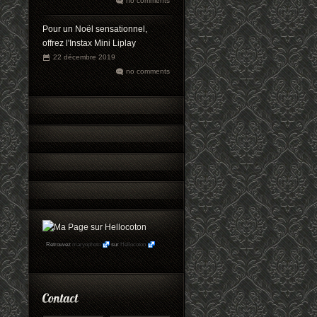
no comments
Pour un Noël sensationnel,
offrez l'Instax Mini Liplay
22 décembre 2019
no comments
Retrouvez
maryophoto
sur
Hellocoton