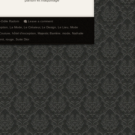
parfum et maquillage
e-Odile Radom
Leave a comment
eption
,
La Mode
,
Le Créateur
,
Le Design
,
Le Lieu
,
Mode
Couture
,
hôtel d'exception
,
Majestic Barrière
,
mode
,
Nathalie
ent
,
rouge
,
Suite Dior