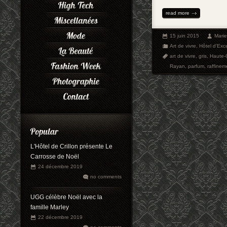
read more
15 juin 2015
Mari
Art de vivre
,
Hôtel d'Exc
art de vivre
,
gris
,
Haute-
Rayan
,
parfum
,
raffinem
L'Hôtel de Crillon présente Le
Carrosse de Noël
24 décembre 2019
no comments
UGG célèbre Noël avec la
famille Marley
22 décembre 2019