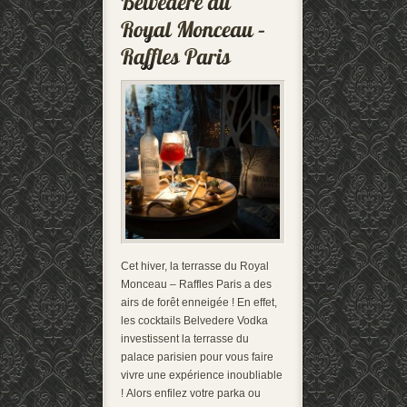
Cet hiver, la terrasse du Royal
Monceau – Raffles Paris a des
airs de forêt enneigée ! En effet,
les cocktails Belvedere Vodka
investissent la terrasse du
palace parisien pour vous faire
vivre une expérience inoubliable
! Alors enfilez votre parka ou