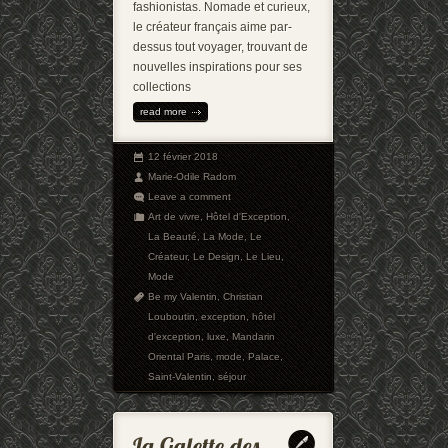
fashionistas. Nomade et curieux,
le créateur français aime par-
dessus tout voyager, trouvant de
nouvelles inspirations pour ses
collections
read more
12 février 2018
Marie-Odile Radom
Leave a comment
Art de vivre
,
Hôtel d'Exception
,
La Beauté
,
La Mode
,
Le
Créateur
,
Le Design
,
Le Lieu
,
Mode
Be my Valentin
,
Christian
Louboutin
,
exception
,
hôtel
d'exception
,
luxe
,
Mandarin
Oriental Paris
,
mode
,
Palace
,
Saint-Valentin
,
séjour