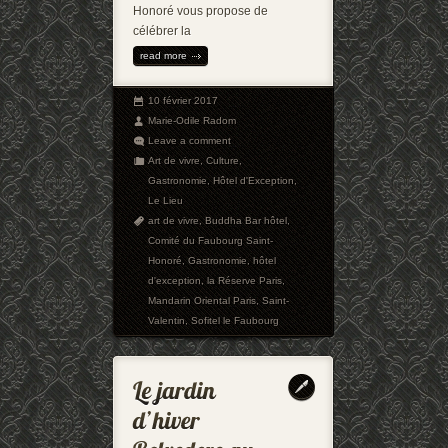
Honoré vous propose de
célébrer la
read more
10 février 2017
Marie-Odile Radom
Leave a comment
Art de vivre
,
Culture
,
Gastronomie
,
Hôtel d'Exception
,
Le Lieu
art de vivre
,
Buddha Bar hôtel
,
Comité du Faubourg Saint-
Honoré
,
Gastronomie
,
hôtel
d'exception
,
la Réserve Paris
,
Mandarin Oriental Paris
,
Saint-
Valentin
,
Sofitel le Faubourg