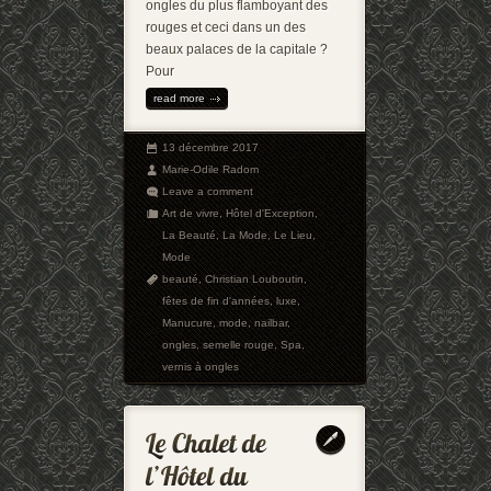
ongles du plus flamboyant des
rouges et ceci dans un des
beaux palaces de la capitale ?
Pour
read more
13 décembre 2017
Marie-Odile Radom
Leave a comment
Art de vivre
,
Hôtel d'Exception
,
La Beauté
,
La Mode
,
Le Lieu
,
Mode
beauté
,
Christian Louboutin
,
fêtes de fin d'années
,
luxe
,
Manucure
,
mode
,
nailbar
,
ongles
,
semelle rouge
,
Spa
,
vernis à ongles