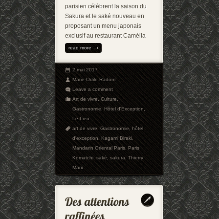
parisien célèbrent la saison du
Sakura et le saké nouveau en
proposant un menu japonais
exclusif au restaurant Camélia
read more
2 mai 2017
Marie-Odile Radom
Leave a comment
Art de vivre
,
Culture
,
Gastronomie
,
Hôtel d'Exception
,
Le Lieu
art de vivre
,
Gastronomie
,
hôtel
d'exception
,
Kagami Biraki
,
Mandarin Oriental Paris
,
Paris
Komatchi
,
saké
,
sakura
,
Thierry
Marx