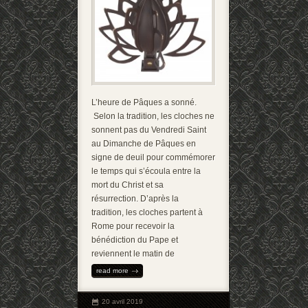
L’heure de Pâques a sonné.
Selon la tradition, les cloches ne
sonnent pas du Vendredi Saint
au Dimanche de Pâques en
signe de deuil pour commémorer
le temps qui s’écoula entre la
mort du Christ et sa
résurrection. D’après la
tradition, les cloches partent à
Rome pour recevoir la
bénédiction du Pape et
reviennent le matin de
read more
20 avril 2019