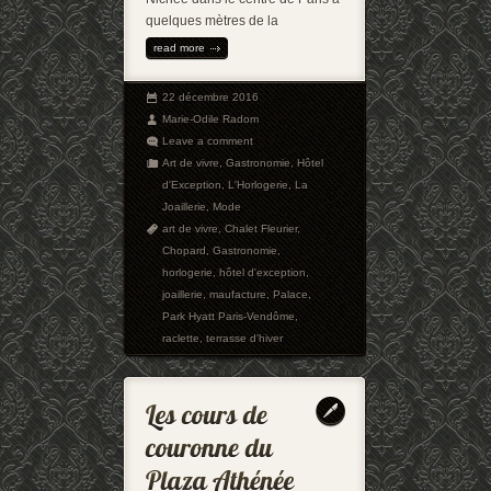
quelques mètres de la
read more
22 décembre 2016
Marie-Odile Radom
Leave a comment
Art de vivre
,
Gastronomie
,
Hôtel
d'Exception
,
L'Horlogerie
,
La
Joaillerie
,
Mode
art de vivre
,
Chalet Fleurier
,
Chopard
,
Gastronomie
,
horlogerie
,
hôtel d'exception
,
joaillerie
,
maufacture
,
Palace
,
Park Hyatt Paris-Vendôme
,
raclette
,
terrasse d'hiver