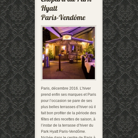
Paris, décembre 2016. L’hiver
prend enfin ses marques et Paris
pour l’occasion se pare de ses
plus belles terrasses d’hiver où il
fait bon profiter de la période des
fêtes et des recettes de saison, à
l’instar de la terrasse d’hiver du
Park Hyatt Paris-Vendôme.
Nichée dans le centre de Paris à