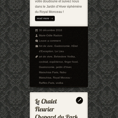
votre doudoune et suivez nous
dans le Jardin d’Hiver éphémère
du Royal Monceau !
read more
30 décembre 2016
Marie-Odile Radom
Leave a comment
Art de vivre
,
Gastronomie
,
Hôtel
d'Exception
,
Le Lieu
art de vivre
,
Belvedere Vodka
,
cocktail
,
expérience
,
finger food
,
Gastronomie
,
jardin d'hiver
,
Matsuhisa Paris
,
Nobu
Matsuhisa
,
Royal Moceau -
Raffles Paris
,
vodka