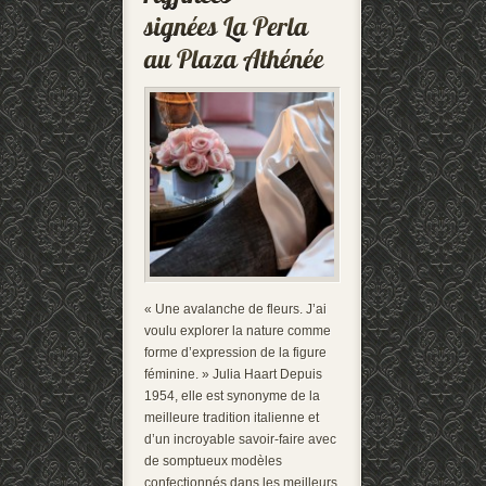
« Une avalanche de fleurs. J’ai
voulu explorer la nature comme
forme d’expression de la figure
féminine. » Julia Haart Depuis
1954, elle est synonyme de la
meilleure tradition italienne et
d’un incroyable savoir-faire avec
de somptueux modèles
confectionnés dans les meilleurs