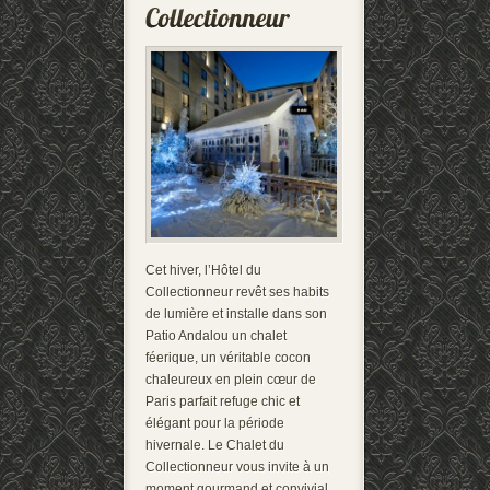
Cet hiver, l’Hôtel du
Collectionneur revêt ses habits
de lumière et installe dans son
Patio Andalou un chalet
féerique, un véritable cocon
chaleureux en plein cœur de
Paris parfait refuge chic et
élégant pour la période
hivernale. Le Chalet du
Collectionneur vous invite à un
moment gourmand et convivial