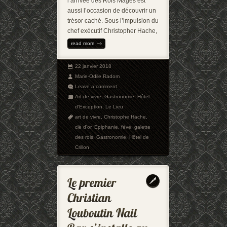
l’arrivée des Rois Mages est
aussi l’occasion de découvrir un
trésor caché. Sous l’impulsion du
chef exécutif Christopher Hache,
read more
22 janvier 2018
Marie-Odile Radom
Leave a comment
Art de vivre
,
Gastronomie
,
Hôtel
d'Exception
,
Le Lieu
art de vivre
,
Christophe Hache
,
clé d'or
,
Epiphanie
,
fève
,
galette
des rois
,
Gastronomie
,
Hôtel de
Crillon