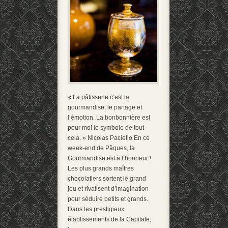
« La pâtisserie c’est la
gourmandise, le partage et
l’émotion. La bonbonnière est
pour moi le symbole de tout
cela. » Nicolas Paciello En ce
week-end de Pâques, la
Gourmandise est à l’honneur !
Les plus grands maîtres
chocolatiers sortent le grand
jeu et rivalisent d’imagination
pour séduire petits et grands.
Dans les prestigieux
établissements de la Capitale,