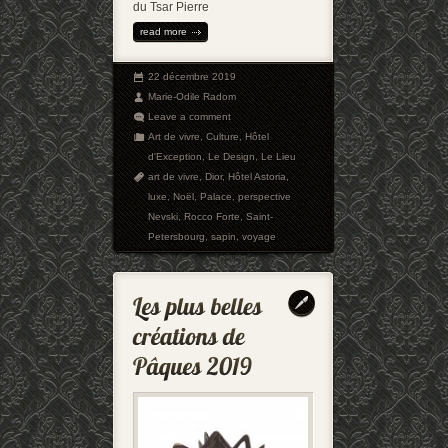
du Tsar Pierre
read more
22 décembre 2019
Marie-Odile Radom
Leave a comment
Art de vivre
,
Culture
,
Hôtel
d'Exception
,
Le Design
,
Le Lieu
art de vivre
,
Dior
,
Hôtel Astoria
,
luxe
,
Noël
,
Palace
,
perspective
Nevski
,
Rocco Forte
,
Saint-
Petersbourg
,
sapin
,
voyage