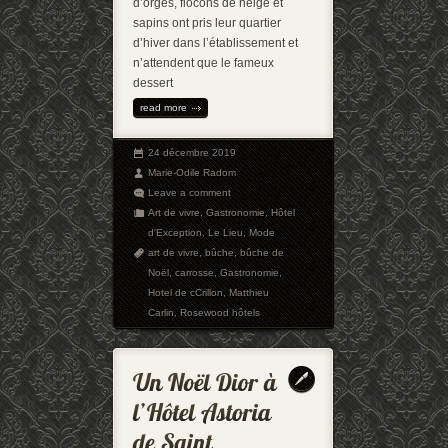
d’orges, flocons de neige et
sapins ont pris leur quartier
d’hiver dans l’établissement et
n’attendent que le fameux
dessert
read more
24 décembre 2019
Marie-Odile Radom
Leave a comment
Art de vivre
,
Gastronomie
,
Hôtel
d'Exception
,
Le Lieu
,
Mode
art de vivre
,
bûche
,
bûche de
Noël
,
carrosse
,
Gastronomie
,
Hotel de cCrillon
,
Matthieu
Carlin
,
Rosewood hôtels