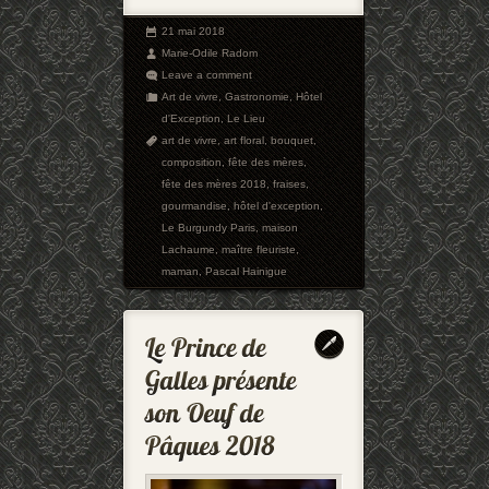
21 mai 2018
Marie-Odile Radom
Leave a comment
Art de vivre
,
Gastronomie
,
Hôtel
d'Exception
,
Le Lieu
art de vivre
,
art floral
,
bouquet
,
composition
,
fête des mères
,
fête des mères 2018
,
fraises
,
gourmandise
,
hôtel d'exception
,
Le Burgundy Paris
,
maison
Lachaume
,
maître fleuriste
,
maman
,
Pascal Hainigue