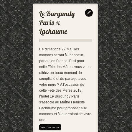
Ce dimanche 27 Mai, les
mamans seront à l’honneur
partout en France. Et si pour
cette Fête des Mères, vous vous
offriez un beau moment de
complicité et de partage avec
votre mère ? A l’occasion de
cette Fête des Mères 2018,
l’hôtel Le Burgundy Paris
s’associe au Maître Fleuriste
Lachaume pour proposer aux
mamans et à leur enfant de vivre
une
read more