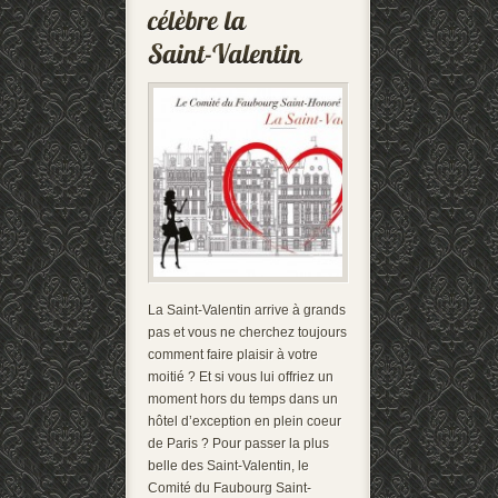
La Saint-Valentin arrive à grands
pas et vous ne cherchez toujours
comment faire plaisir à votre
moitié ? Et si vous lui offriez un
moment hors du temps dans un
hôtel d’exception en plein coeur
de Paris ? Pour passer la plus
belle des Saint-Valentin, le
Comité du Faubourg Saint-