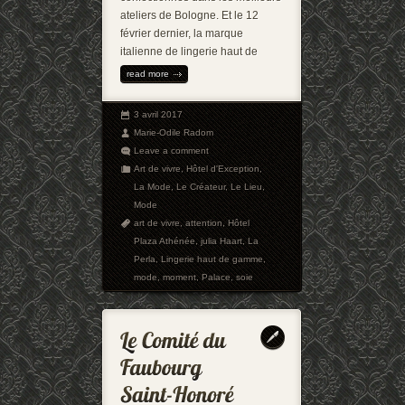
ateliers de Bologne. Et le 12
février dernier, la marque
italienne de lingerie haut de
read more
3 avril 2017
Marie-Odile Radom
Leave a comment
Art de vivre
,
Hôtel d'Exception
,
La Mode
,
Le Créateur
,
Le Lieu
,
Mode
art de vivre
,
attention
,
Hôtel
Plaza Athénée
,
julia Haart
,
La
Perla
,
Lingerie haut de gamme
,
mode
,
moment
,
Palace
,
soie