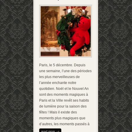
Paris, le 5 décembre. Depuis
une semaine, l’une des périodes
les plus merveilleuses de
l’année enchante notre
quotidien. Noël et le Nouvel An
sont des moments magiques à
Paris et la Ville revêt ses habits
de lumière pour la saison des
fêtes ! Mais il existe des
moments plus magiques que
d’autres, les moments passés à
read more