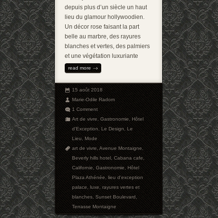
depuis plus d’un siècle un haut
lieu du glamour hollywoodien.
Un décor rose faisant la part
belle au marbre, des rayures
blanches et vertes, des palmiers
et une végétation luxuriante
read more
15 août 2018
Marie-Odile Radom
1 Comment
Art de vivre
,
Gastronomie
,
Hôtel
d'Exception
,
Le Design
,
Le
Lieu
,
Mode
art de vivre
,
Avenue Montaigne
,
Beverly hills hotel
,
Cabana cafe
,
Californie
,
Gastronomie
,
Hôtel
Plaza Athénée
,
lieu d'exception
palace
,
luxe
,
rayures vertes et
blanches
,
Sunset Boulevard
,
Terrasse Montaigne