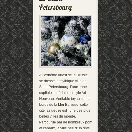
À l’extrême ouest de la Russie
se dresse la mythique ville de
Saint-Pétersbourg, l’ancienne
capitale impériale au style Art
Nouveau. Véritable joyau sur les
bords de la Mer Baltique, cette
cité fastueuse est l’une des plus
belles villes du monde.
Parcourue par de nombreux pont
et canaux, la ville née d’un rêve