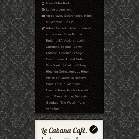
Marie-Odile Radom
Leave a comment
Art de vivre
,
Gastronomie
,
Hôtel
d'Exception
,
Le Lieu
Adrien Bozzolo
,
Adrien Salavert
,
art de vivre
,
Brian Esposito
,
Buddha-BAr Apris
,
chocolat
,
Christofle
,
cocotte
,
Edwin
Carriere
,
Florence Lesage
,
Gastronomie
,
Grand Véfour
,
Guy Martin
,
Hôtel de Crillon
,
Hôtel du Collectionneur
,
Hôtel
Prince de Galles
,
la Réserve
Paris
,
Lalique
,
Mandarin
Oreintal Paris
,
Nicolas Paciello
,
oeuf
,
Pierre Hermé
,
Sébastien
Gaudard
,
The Westin Paris-
Vendôme