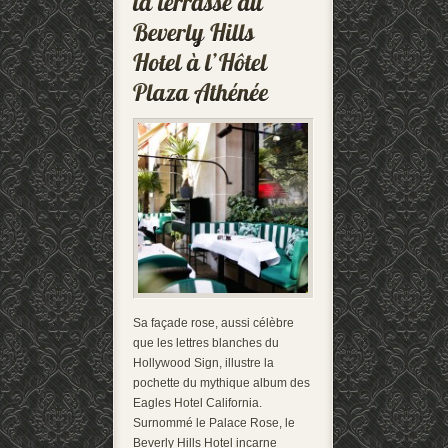
Sa façade rose, aussi célèbre
que les lettres blanches du
Hollywood Sign, illustre la
pochette du mythique album des
Eagles Hotel California.
Surnommé le Palace Rose, le
Beverly Hills Hotel incarne