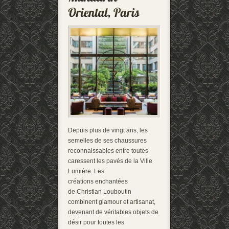
Depuis plus de vingt ans, les
semelles de ses chaussures
reconnaissables entre toutes
caressent les pavés de la Ville
Lumière. Les
créations enchantées
de Christian Louboutin
combinent glamour et artisanat,
devenant de véritables objets de
désir pour toutes les