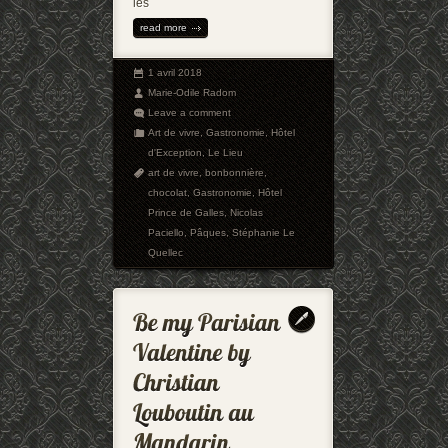
les
read more
1 avril 2018
Marie-Odile Radom
Leave a comment
Art de vivre
,
Gastronomie
,
Hôtel
d'Exception
,
Le Lieu
art de vivre
,
bonbonnière
,
chocolat
,
Gastronomie
,
Hôtel
Prince de Galles
,
Nicolas
Paciello
,
Pâques
,
Stéphanie Le
Quellec