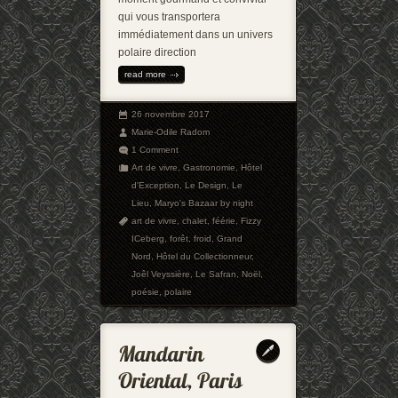
qui vous transportera
immédiatement dans un univers
polaire direction
read more
26 novembre 2017
Marie-Odile Radom
1 Comment
Art de vivre
,
Gastronomie
,
Hôtel
d'Exception
,
Le Design
,
Le
Lieu
,
Maryo's Bazaar by night
art de vivre
,
chalet
,
féérie
,
Fizzy
ICeberg
,
forêt
,
froid
,
Grand
Nord
,
Hôtel du Collectionneur
,
Joêl Veyssière
,
Le Safran
,
Noël
,
poésie
,
polaire