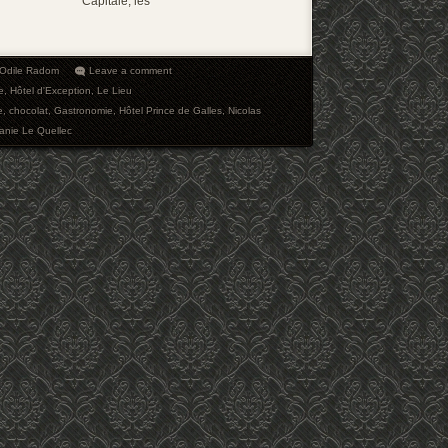
Capitale, les
-Odile Radom
Leave a comment
e
,
Hôtel d'Exception
,
Le Lieu
e
,
chocolat
,
Gastronomie
,
Hôtel Prince de Galles
,
Nicolas
anie Le Quellec