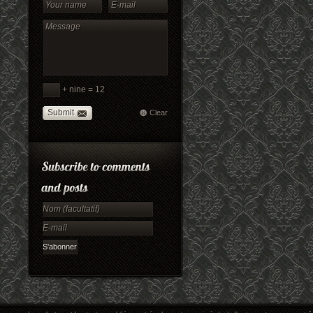
+ nine = 12
Submit
Clear