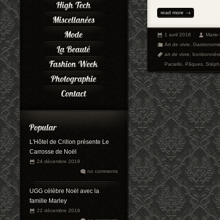
read more
1 avril 2018
Marie
Art de vivre
,
Gastronomi
art de vivre
,
bonbonnièr
Paciello
,
Pâques
,
Stéph
L'Hôtel de Crillon présente Le
Carrosse de Noël
24 décembre 2019
no comments
UGG célèbre Noël avec la
famille Marley
22 décembre 2019