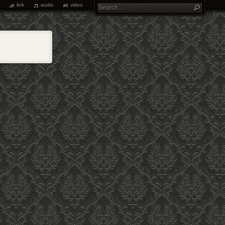
link
audio
video