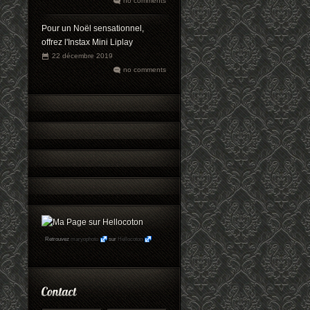
no comments
Pour un Noël sensationnel,
offrez l'Instax Mini Liplay
22 décembre 2019
no comments
Retrouvez
maryophoto
sur
Hellocoton