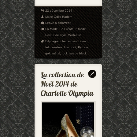
22 décembre 2014
Marie-Odile Radom
Leave a comment
La Mode
,
Le Créateur
,
Mode
,
Revue de style
,
Wish-List
Billy lagré
,
chaussures
,
Louis
felix souliers
,
low boot
,
Python
gold métal
,
rock
,
suede black