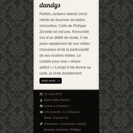
Parfois, certains retards ont le
mérite de favoriser de belles
rencontres. Celle de Philippe
Zorzetto en est une. Rencontré
lors d’un défilé de mode, il me
parle rapidement de son métier :
chausseur et de la particularité
de ses souliers mixtes. Le
comble pour une « shoes
addict » ! Lorsqu’il me donne sa
carte, je reste doublement
read more
10 août 2011
Marie-Odile Radom
Leave a comment
L'Accessoire
,
Le Créateur
,
Mode
,
Paroles de
chausseur
,
chaussures
,
dandy
,
femmes
,
Hommes
,
Philippe