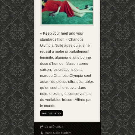
« Keep your heel and your
standards high » Charlotte
Olympia Nulle autre qu’elle ne
réussit à mêler si parfaitement
féminité, glamour et une bonne
dose d’humour. Saison après
saison, les créations de la
marque Charlotte Olympia sont
autant de pièces ultra-désirables
qu’on souhaite trouver dans
notre dressing et conserver tels
de véritables trésors. Attirée par
le monde
read more
24 août 2014
Marie-Odile Radom