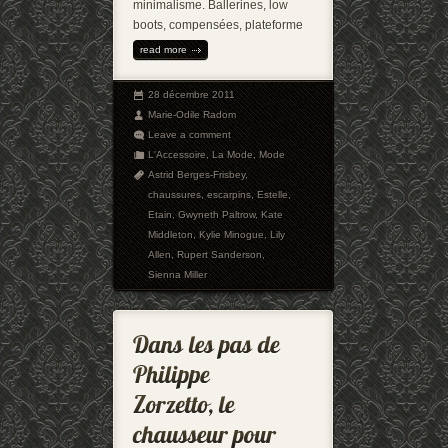
minimalisme. Ballerines, low
boots, compensées, plateforme
read more
28 décembre 2011
Marie-Odile Radom
Leave a comment
L'Accessoire
,
La Mode
,
Mode
Astrid Berges-Frisbey
,
chaussures
,
escarpins
,
Estelle
,
Etain
,
Gwyneth Paltrow
,
Kate
Middleton
,
Kylie Minogue
,
Lily
Allen
,
Rupert Sanderson
,
Sienna Miller