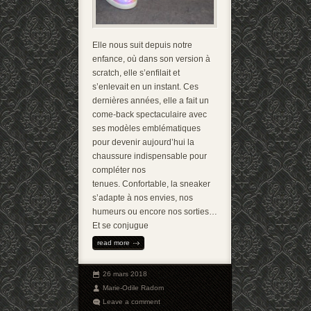
Elle nous suit depuis notre
enfance, où dans son version à
scratch, elle s’enfilait et
s’enlevait en un instant. Ces
dernières années, elle a fait un
come-back spectaculaire avec
ses modèles emblématiques
pour devenir aujourd’hui la
chaussure indispensable pour
compléter nos
tenues. Confortable, la sneaker
s’adapte à nos envies, nos
humeurs ou encore nos sorties…
Et se conjugue
read more
26 mars 2018
Marie-Odile Radom
Leave a comment