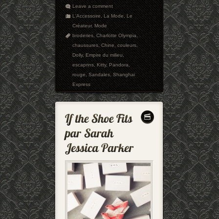
Leave a comment
L'Accessoire
,
La Mode
,
Le
Créateur
,
Mode
broderies
,
Charlotte Olympia
,
chaussures
,
Chine
,
couleurs
,
Dolly
,
Empire du milieu
,
escaprins
,
Kitty
,
Pandora
,
rouge
,
Sandales
,
Shanghai
Express