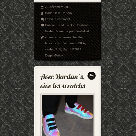
22 décembre 2019
Marie-Odile Radom
Leave a comment
Culture
,
La Mode
,
Le Créateur
,
Mode
,
Revue de pub
,
Wish-List
amour
,
chaussures
,
famille
,
fêtes de fin d'années
,
HOLA
,
mode
,
Noël
,
Ugg
,
URGGE
,
Ziggy MArley