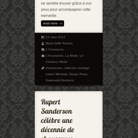
ne semble trouver grâce à vos
yeux pour accompagner cette
merveille.
read more
23 mars 2012
Marie-Odile Radom
2 Comments
L'Accessoire
,
La Mode
,
Le
Créateur
,
Mode
chaussures
,
collection mariage
,
cristal
,
Mermaid
,
Sergio Rossi
,
Swarovski Elements