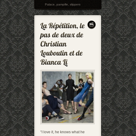
Palace
,
pampille
,
slippers
“I love it, he knows what he