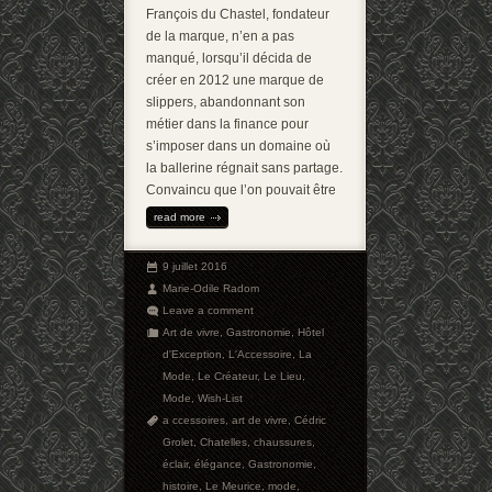
François du Chastel, fondateur
de la marque, n’en a pas
manqué, lorsqu’il décida de
créer en 2012 une marque de
slippers, abandonnant son
métier dans la finance pour
s’imposer dans un domaine où
la ballerine régnait sans partage.
Convaincu que l’on pouvait être
read more
9 juillet 2016
Marie-Odile Radom
Leave a comment
Art de vivre
,
Gastronomie
,
Hôtel
d'Exception
,
L'Accessoire
,
La
Mode
,
Le Créateur
,
Le Lieu
,
Mode
,
Wish-List
a ccessoires
,
art de vivre
,
Cédric
Grolet
,
Chatelles
,
chaussures
,
éclair
,
élégance
,
Gastronomie
,
histoire
,
Le Meurice
,
mode
,