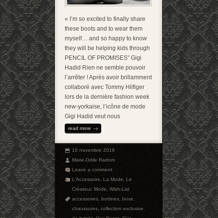
« I’m so excited to finally share
these boots and to wear them
myself… and so happy to know
they will be helping kids through
PENCIL OF PROMISES” Gigi
Hadid Rien ne semble pouvoir
l’arrêter ! Après avoir brillamment
collaboré avec Tommy Hilfiger
lors de la dernière fashion week
new-yorkaise, l’icône de mode
Gigi Hadid veut nous
read more
16 novembre 2016
Marie-Odile Radom
Leave a comment
L'Accessoire
,
La Mode
,
Le
Créateur
,
Mode
,
Wish-List
accessoires
,
bottines
,
boxe
,
chaussures
,
collection exclusive
,