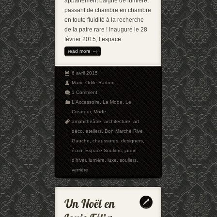
appartement baigné de lumière,
passant de chambre en chambre
en toute fluidité à la recherche
de la paire rare ! Inauguré le 28
février 2015, l’espace
read more
6 avril 2015
Marie-Odile Radom
1 Comment
L'Accessoire
,
La Mode
,
Le
Créateur
,
Mode
amphitheâtre
,
architecture
,
art
déco
,
ateliers
,
Bon Marché Rive
Gauche
,
chaussures
,
designers
,
écrin
,
Espace Souliers
,
jardin
d'hiver
,
lumière
,
luxe
,
souliers
,
verrière