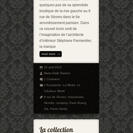
quelques pas de sa splendide
boutique de la rive gauche au 8
rue de Sèvres dans le 6e
arrondissement parisien. Dans
ce nouvel écrin sorti de
l’imagination de l’architecte
d’intérieur Stéphane Parmentier,
la marque
read more
24 avril 2012
Marie-Odile Radom
1 Comment
L'Accessoire
,
La Mode
,
Le
Créateur
,
Mode
8 rue de Sèvres
,
chaussures
,
Hermès
,
Jumping
,
Paris Shang
Xia
,
Pierre Hardy