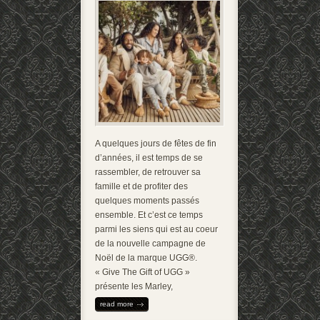
A quelques jours de fêtes de fin
d’années, il est temps de se
rassembler, de retrouver sa
famille et de profiter des
quelques moments passés
ensemble. Et c’est ce temps
parmi les siens qui est au coeur
de la nouvelle campagne de
Noël de la marque UGG®.
« Give The Gift of UGG »
présente les Marley,
read more