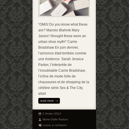
“OMG! Do you know what these
are? Manolo Blahnik Mary
Janes! I thought these were an
urban shoe myth!” Carrie
Bradshaw En juin dernier,
l’annonce était tombée comme
une évidence. Sarah Jessica
Parker, l’interprète de
l’inoubliable Carrie Bradshaw,
l’icône de mode folle de
chaussures et de shopping de la
célèbre série Sex & The City,
allait
read more
2 février 2014
Marie-Odile Radom
Leave a comment