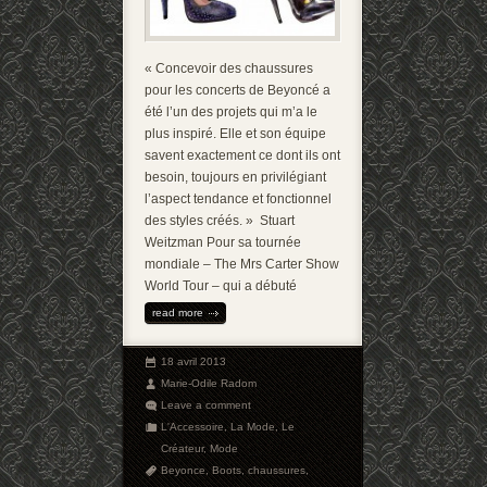
« Concevoir des chaussures
pour les concerts de Beyoncé a
été l’un des projets qui m’a le
plus inspiré. Elle et son équipe
savent exactement ce dont ils ont
besoin, toujours en privilégiant
l’aspect tendance et fonctionnel
des styles créés. » Stuart
Weitzman Pour sa tournée
mondiale – The Mrs Carter Show
World Tour – qui a débuté
read more
18 avril 2013
Marie-Odile Radom
Leave a comment
L'Accessoire
,
La Mode
,
Le
Créateur
,
Mode
Beyonce
,
Boots
,
chaussures
,