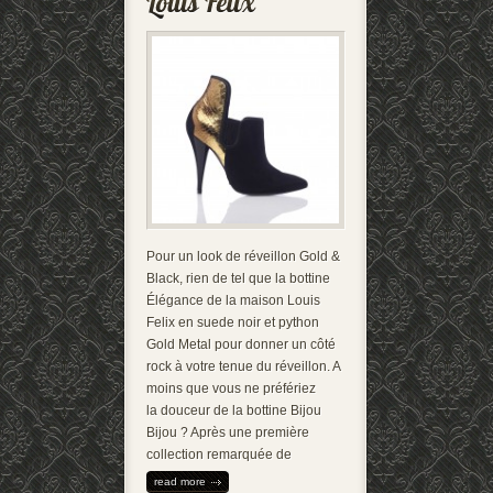
Pour un look de réveillon Gold &
Black, rien de tel que la bottine
Élégance de la maison Louis
Felix en suede noir et python
Gold Metal pour donner un côté
rock à votre tenue du réveillon. A
moins que vous ne préfériez
la douceur de la bottine Bijou
Bijou ? Après une première
collection remarquée de
read more