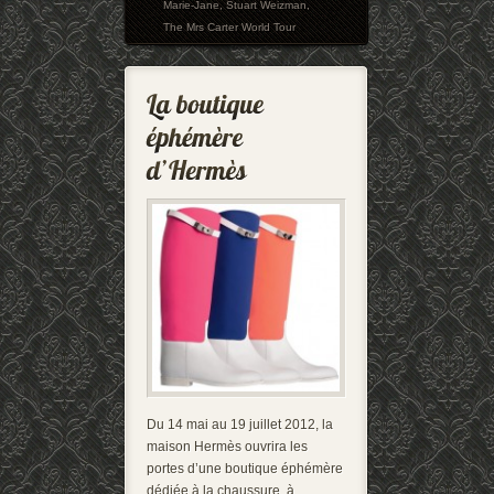
Marie-Jane
,
Stuart Weizman
,
The Mrs Carter World Tour
Du 14 mai au 19 juillet 2012, la
maison Hermès ouvrira les
portes d’une boutique éphémère
dédiée à la chaussure, à