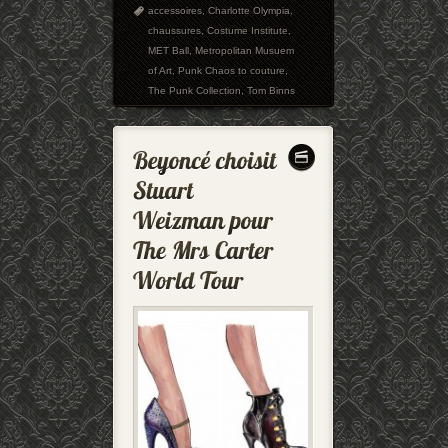
accessoires
,
Charlotte Olympia
,
chaussures
,
Costume Institute
,
MET Ball
,
Metropolitan Musuem
of Art
,
Punk Chaos to couture
,
The Punk Collection
,
Tom Binns