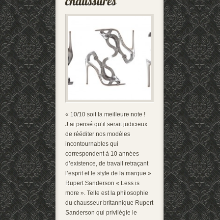
« 10/10 soit la meilleure note !
J’ai pensé qu’il serait judicieux
de rééditer nos modèles
incontournables qui
correspondent à 10 années
d’existence, de travail retraçant
l’esprit et le style de la marque »
Rupert Sanderson « Less is
more ». Telle est la philosophie
du chausseur britannique Rupert
Sanderson qui privilégie le