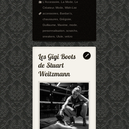
L'Accessoire
,
La Mode
,
Le
Créateur
,
Mode
,
Wish-List
accessoires
,
Bardan's
,
chaussures
,
Grégoire
,
Guillaume
,
Maxime
,
mode
,
personnalisation
,
scratchs
,
sneakers
,
Ulule
,
velcro