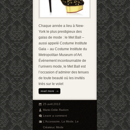
Chaque année a lieu à New-
York le plus prestigieux des
galas de mode : le Met Ball –
aussi appelé Costume Institute
Gala – au Costume Institute du
Metropolitan Museum of Art.
Événement incontournable de
l’univers mode, le Met Ball est
l’occasion d’admirer des tenues
de toute beauté où les invités
triés sur le volet
read more
25 avril 2013
Marie-Odile Radom
Leave a comment
L'Accessoire
,
La Mode
,
Le
Créateur
,
Mode