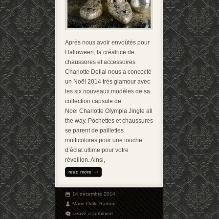
Après nous avoir envoûtés pour
Halloween, la créatrice de
chaussures et accessoires
Charlotte Dellal nous a concocté
un Noël 2014 très glamour avec
les six nouveaux modèles de sa
collection capsule de
Noël Charlotte Olympia Jingle all
the way. Pochettes et chaussures
se parent de paillettes
multicolores pour une touche
d’éclat ultime pour votre
réveillon. Ainsi,
read more
14 décembre 2014
Marie-Odile Radom
Leave a comment