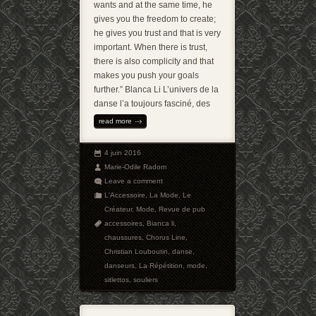
wants and at the same time, he
gives you the freedom to create;
he gives you trust and that is very
important. When there is trust,
there is also complicity and that
makes you push your goals
further.” Blanca Li L’univers de la
danse l’a toujours fasciné, des
read more
4 juin 2016
Marie-Odile Radom
Leave a comment
L'Accessoire
,
La Mode
,
Le
Créateur
,
Mode
,
Revue de pub
accessoires
,
Bianca li
,
chaussures
,
Chorus Line
,
Christian Louboutin
,
danse
,
danseurs
,
La Répétition
,
mode
,
sitlettos
,
souliers