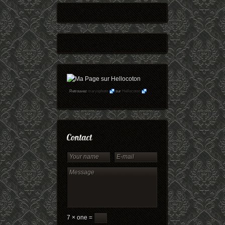
Retrouvez
maryophoto
sur
Hellocoton
7 × one =