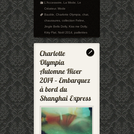
L'Accessoire
,
La Mode
,
Le
Créateur
,
Mode
Bauble
,
Charlotte Olympia
,
chat
,
chaussures
,
collection Feline
,
Jingle Bells Dolly
,
Kiss me Dolly
,
Kitty Flat
,
Noël 2014
,
pailletttes