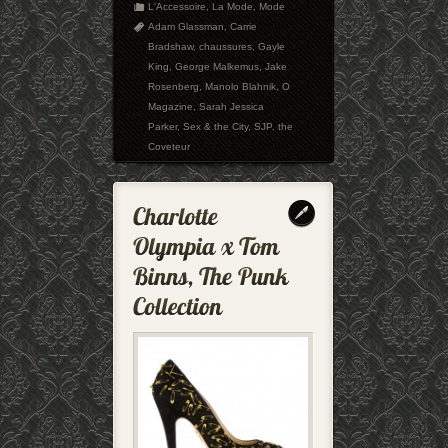
L'Accessoire
,
La Mode
,
Mode
Adam Glassman
,
Carrie
Bradshaw
,
chaussures
,
Gayle
King
,
George Malkemus
,
Jake
Rosenberg
,
Manolo Blahnik
,
O
Magazine
,
Sarah Jessica
Parker
,
Sex & the City
,
SJP
,
the
Coveteur