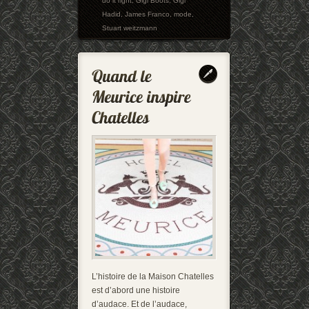
do it right
,
Gigi Boots
,
Gigi
Hadid
,
James Franco
,
mode
,
Stuart weitzmann
L’histoire de la Maison Chatelles
est d’abord une histoire
d’audace. Et de l’audace,