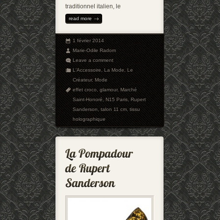
traditionnel italien, le
read more
1 février 2014
Marie-Odile Radom
Leave a comment
L'Accessoire
,
La Mode
,
Le
Créateur
,
Mode
effet croco
,
glamour
,
Marché
Saint-Honoré
,
N15 Paris
,
Rupert
Sanderson
,
talon 11 cm
,
tissu
holographique