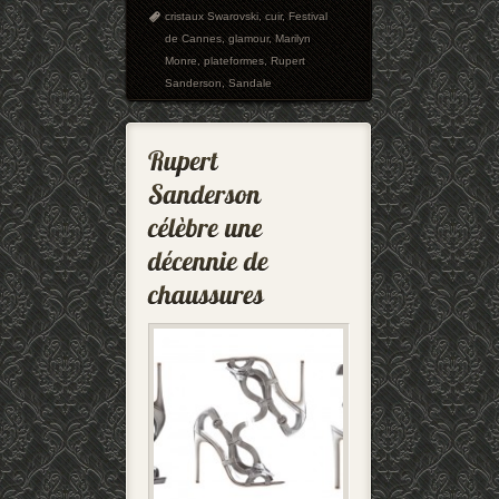
cristaux Swarovski
,
cuir
,
Festival
de Cannes
,
glamour
,
Marilyn
Monre
,
plateformes
,
Rupert
Sanderson
,
Sandale