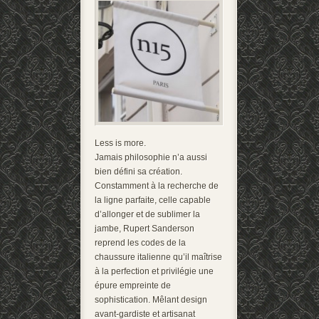
Less is more.
Jamais philosophie n’a aussi
bien défini sa création.
Constamment à la recherche de
la ligne parfaite, celle capable
d’allonger et de sublimer la
jambe, Rupert Sanderson
reprend les codes de la
chaussure italienne qu’il maîtrise
à la perfection et privilégie une
épure empreinte de
sophistication. Mêlant design
avant-gardiste et artisanat