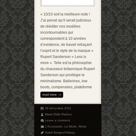
« 10/10 soit la meilleure note !
J’ai pensé qu’il serait judicieux
de rééditer nos modèles
incontournables qui
correspondent à 10 années
d’existence, de travail retraçant
l’esprit et le style de la marque »
Rupert Sanderson « Less is
more ». Telle est la philosophie
du chausseur britannique Rupert
Sanderson qui privilégie le
minimalisme. Ballerines, low
boots, compensées, plateforme
read more
28 décembre 2011
Marie-Odile Radom
Leave a comment
L'Accessoire
,
La Mode
,
Mode
Astrid Berges-Frisbey
,