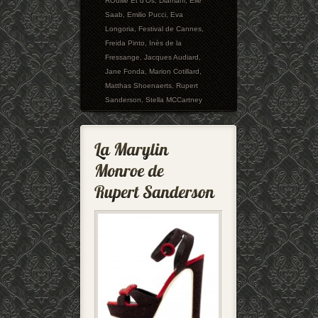
ROuille Et d'Os
,
Diamani
,
Elie
Saab
,
Emilio Pucci
,
Eva
Longoria
,
Festival de Cannes
,
Freida Pinto
,
Inès de la
Fressange
,
Jacques Audiard
,
Jane Fonda
,
Marion Cotillard
,
Matthas Shoenaerts
,
Rupert
Sanderson
,
Stella MCCartney