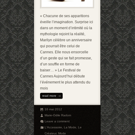
« Chacune de ses apparitions
éveille l’imagination. Surprise ici
dans un moment d’intimité où la
mythologie rejoint la réalité,
Marilyn célèbre un anniversaire
qui pourrait être celui de
Cannes. Elle nous ensorcelle
d’un geste qui se fait promesse,
d’un souffle en forme de
baiser… » Le Festival de
Cannes Aujourd’hui débute
l’événement le plus attendu du
mois
read more
16 mai 2012
Marie-Odile Radom
Leave a comment
L'Accessoire
,
La Mode
,
Le
Créateur
,
Mode