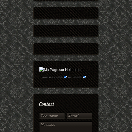
Retrouvez
maryophoto
sur
Hellocoton