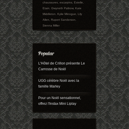
chaussures
,
escarpins
,
Estelle
,
Etain
,
Gwyneth Paltrow
,
Kate
Middleton
,
Kylie Minogue
,
Lily
Allen
,
Rupert Sanderson
,
Sienna Miller
L'Hôtel de Crillon présente Le
Carrosse de Noël
UGG célèbre Noël avec la
famille Marley
Pour un Noël sensationnel,
offrez l'Instax Mini Liplay