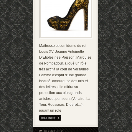
Maîtresse et confidente du roi
Louis XV, Jeanne Antoinette
D’Etioles née Poisson, Marquise
de Pompadour, a joué un rôle
très actif à la cour de Versailles.
Femme d’esprit d’une grande
beauté, amoureuse des arts et
des lettres, elle offrira sa
protection aux plus grands
artistes et penseurs (Voltaire, La
Tour, Rousseau, Diderot…),
jouant un rôle
read more
18 juillet 2012