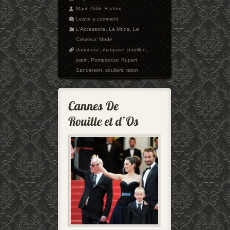
Marie-Odile Radom
Leave a comment
L'Accessoire
,
La Mode
,
Le
Créateur
,
Mode
danseuse
,
marquise
,
papillon
,
patin
,
Pompadour
,
Rupert
Sanderson
,
souliers
,
talon