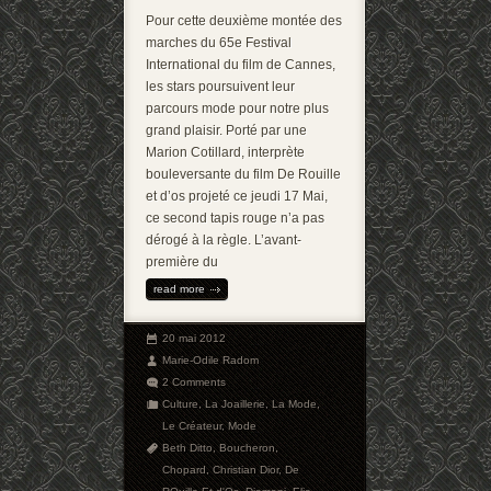
Pour cette deuxième montée des
marches du 65e Festival
International du film de Cannes,
les stars poursuivent leur
parcours mode pour notre plus
grand plaisir. Porté par une
Marion Cotillard, interprète
bouleversante du film De Rouille
et d’os projeté ce jeudi 17 Mai,
ce second tapis rouge n’a pas
dérogé à la règle. L’avant-
première du
read more
20 mai 2012
Marie-Odile Radom
2 Comments
Culture
,
La Joaillerie
,
La Mode
,
Le Créateur
,
Mode
Beth Ditto
,
Boucheron
,
Chopard
,
Christian Dior
,
De