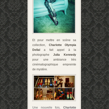
Et pour mettre en scène sa
collection,
Charlotte Olympia
Dellal
a fait appel à la
photographe
Julia Kennedy
pour une ambiance très
cinématographique empreinte
de mystère.
Une nouvelle fois,
Charlotte