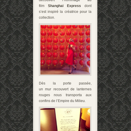
film
Shanghai Express
dont
s’est inspiré la créatrice pour la
collection.
Dès la porte passée,
un mur recouvert de lanternes
rouges nous transporta aux
confins de l’Empire du Milieu.