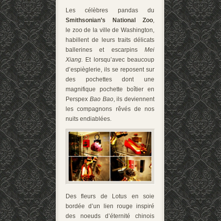
Les célèbres pandas du
Smithsonian’s National Zoo
,
le zoo de la ville de Washington,
habillent de leurs traits délicats
ballerines et escarpins
Mei
Xiang.
Et lorsqu’avec beaucoup
d’espièglerie, ils se reposent sur
des pochettes dont une
magnifique pochette boîtier en
Perspex
Bao Bao
, ils deviennent
les compagnons rêvés de nos
nuits endiablées.
Des fleurs de Lotus en soie
bordée d’un lien rouge inspiré
des noeuds d’éternité chinois