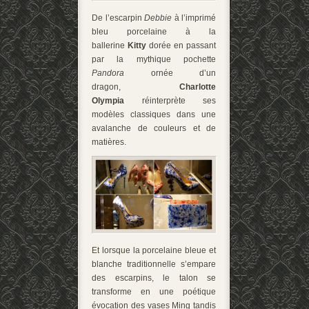
De l’escarpin
Debbie
à l’imprimé
bleu porcelaine à la
ballerine
Kitty
dorée en passant
par la mythique pochette
Pandora
ornée d’un
dragon,
Charlotte
Olympia
réinterprète ses
modèles classiques dans une
avalanche de couleurs et de
matières.
Et lorsque la porcelaine bleue et
blanche traditionnelle s’empare
des escarpins, le talon se
transforme en une poétique
évocation des vases Ming tandis