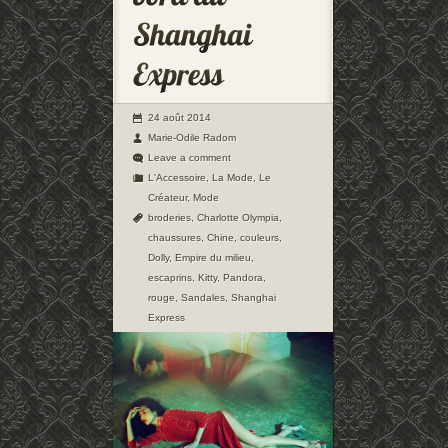
24 août 2014
Marie-Odile Radom
Leave a comment
L'Accessoire
,
La Mode
,
Le
Créateur
,
Mode
broderies
,
Charlotte Olympia
,
chaussures
,
Chine
,
couleurs
,
Dolly
,
Empire du milieu
,
escaprins
,
Kitty
,
Pandora
,
rouge
,
Sandales
,
Shanghai
Express