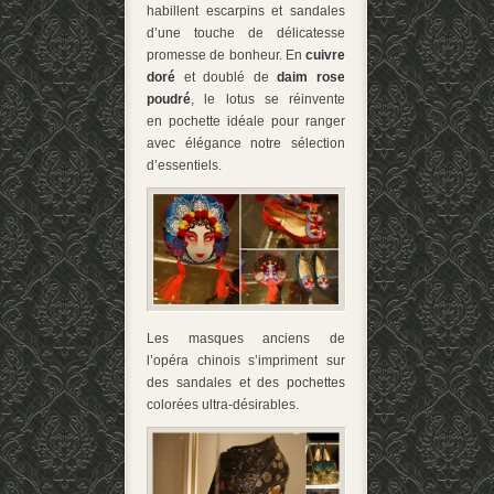
habillent escarpins et sandales
d’une touche de délicatesse
promesse de bonheur. En
cuivre
doré
et doublé de
daim rose
poudré
, le lotus se réinvente
en pochette idéale pour ranger
avec élégance notre sélection
d’essentiels.
Les masques anciens de
l’opéra chinois s’impriment sur
des sandales et des pochettes
colorées ultra-désirables.