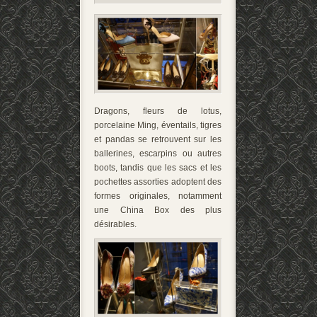
Dragons, fleurs de lotus,
porcelaine Ming, éventails, tigres
et pandas se retrouvent sur les
ballerines, escarpins ou autres
boots, tandis que les sacs et les
pochettes assorties adoptent des
formes originales, notamment
une China Box des plus
désirables.