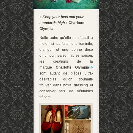
«
Keep your heel and your
standards high
» Charlotte
Olympia
Nulle autre qu’elle ne réussit à
mêler si parfaitement féminité,
glamour et une bonne dose
d’humour. Saison après saison,
les créations de la
marque
Charlotte Olympia
sont autant de pièces ultra-
désirables qu’on souhaite
trouver dans notre dressing et
conserver tels de véritables
trésors.