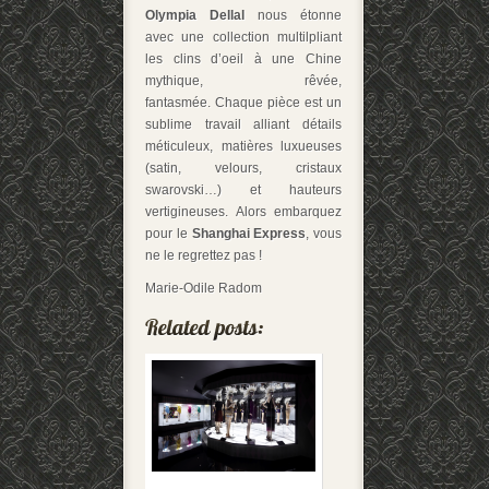
Olympia Dellal
nous étonne
avec une collection multilpliant
les clins d’oeil à une Chine
mythique, rêvée,
fantasmée. Chaque pièce est un
sublime travail alliant détails
méticuleux, matières luxueuses
(satin, velours, cristaux
swarovski…) et hauteurs
vertigineuses. Alors embarquez
pour le
Shanghai Express
, vous
ne le regrettez pas !
Marie-Odile Radom