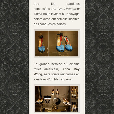
que les sandales
composées
The Great Wedge of
China
nous invitent à un voyage
coloré avec leur semelle inspirée
des conques chinoises.
La grande héroïne du cinéma
muet américain,
Anna May
Wong
, se retrouve réincarnée en
sandales d’un bleu impérial.