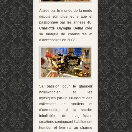
Attirée par le monde de la mode
depuis son plus jeune âge et
passionnée par les années 40,
Charlotte Olympia Dellal
crée
sa marque de chaussures et
d’accessoires en 2008.
Sa passion pour le glamour
hollywoodien et les
mythiques pin-up lui inspire des
collections de souliers et
d’accessoires à la touche
inimitable, de magnifiques
créations conjuguant habilement
humour et féminité au charme