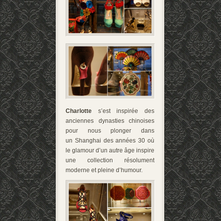
Charlotte
s’est inspirée des
anciennes dynasties chinoises
pour nous plonger dans
un Shanghai des années 30 où
le glamour d’un autre âge inspire
une collection résolument
moderne et pleine d’humour.