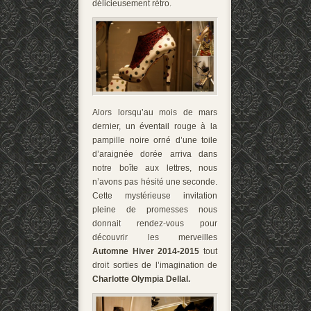
délicieusement rétro.
Alors lorsqu’au mois de mars
dernier, un éventail rouge à la
pampille noire orné d’une toile
d’araignée dorée arriva dans
notre boîte aux lettres, nous
n’avons pas hésité une seconde.
Cette mystérieuse invitation
pleine de promesses nous
donnait rendez-vous pour
découvrir les merveilles
Automne Hiver 2014-2015
tout
droit sorties de l’imagination de
Charlotte Olympia Dellal
.