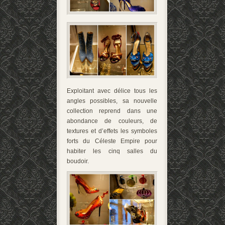
Exploitant avec délice tous les
angles possibles, sa nouvelle
collection
reprend dans une
abondance de couleurs, de
textures et d’effets les symboles
forts du Céleste Empire pour
habiter les cinq salles du
boudoir.