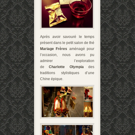
Après avoir savouré le temps
présent dans le petit salon de thé
Mariage Frères
aménagé pour
l’occasion, nous avons pu
admirer l’exploration
de
Charlotte Olympia
des
traditions stylistiques d’une
Chine épique.