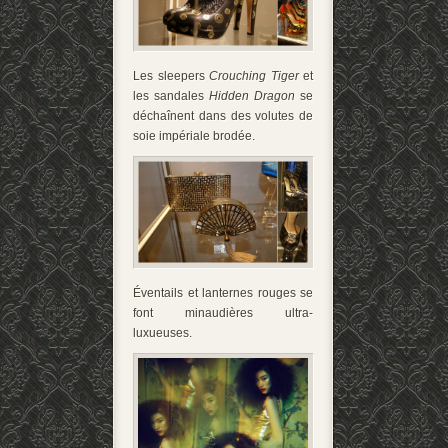
Les sleepers
Crouching Tiger
et
les sandales
Hidden Dragon
se
déchaînent dans des volutes de
soie impériale brodée.
Éventails et lanternes rouges se
font minaudières ultra-
luxueuses.