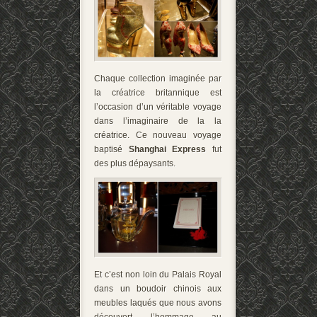
Chaque collection imaginée par
la créatrice britannique est
l’occasion d’un véritable voyage
dans l’imaginaire de la la
créatrice. Ce nouveau voyage
baptisé
Shanghai Express
fut
des plus dépaysants.
Et c’est non loin du Palais Royal
dans un boudoir chinois aux
meubles laqués que nous avons
découvert l’hommage au