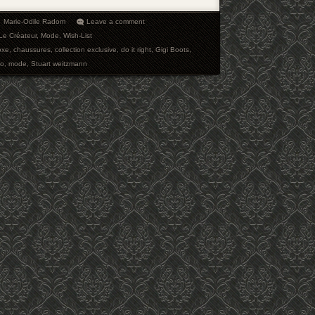
Marie-Odile Radom
Leave a comment
Le Créateur
,
Mode
,
Wish-List
oxe
,
chaussures
,
collection exclusive
,
do it right
,
Gigi Boots
,
co
,
mode
,
Stuart weitzmann