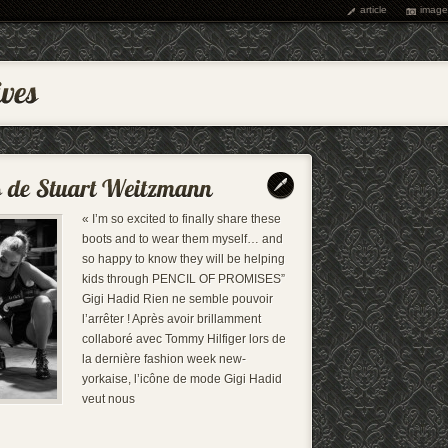
article
image
« I’m so excited to finally share these
boots and to wear them myself… and
so happy to know they will be helping
kids through PENCIL OF PROMISES”
Gigi Hadid Rien ne semble pouvoir
l’arrêter ! Après avoir brillamment
collaboré avec Tommy Hilfiger lors de
la dernière fashion week new-
yorkaise, l’icône de mode Gigi Hadid
veut nous