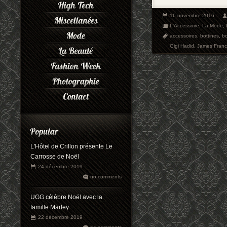
16 novembre 2016
L'Accessoire
,
La Mode
,
accessoires
,
bottines
,
b
Gigi Hadid
,
James Fran
L'Hôtel de Crillon présente Le
Carrosse de Noël
24 décembre 2019
no comments
UGG célèbre Noël avec la
famille Marley
22 décembre 2019