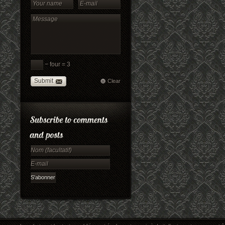
− four = 3
Submit
Clear