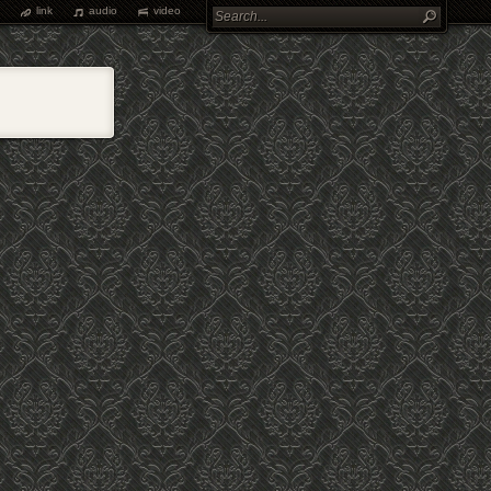
link
audio
video