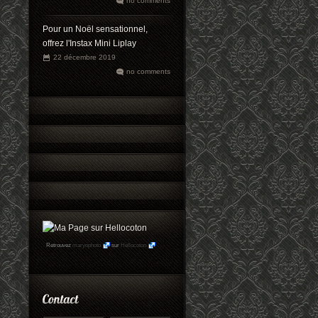
no comments
Pour un Noël sensationnel,
offrez l'Instax Mini Liplay
22 décembre 2019
no comments
Retrouvez
maryophoto
sur
Hellocoton