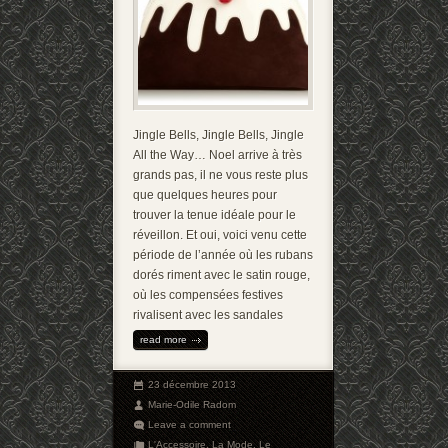
Jingle Bells, Jingle Bells, Jingle
All the Way… Noel arrive à très
grands pas, il ne vous reste plus
que quelques heures pour
trouver la tenue idéale pour le
réveillon. Et oui, voici venu cette
période de l’année où les rubans
dorés riment avec le satin rouge,
où les compensées festives
rivalisent avec les sandales
read more
23 décembre 2013
Marie-Odile Radom
Leave a comment
L'Accessoire
,
La Mode
,
Le