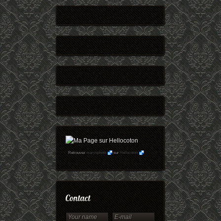
Retrouvez
maryophoto
sur
Hellocoton