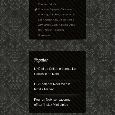
Créateur
,
Mode
Charlotte Olympia
,
Christmas
Pudding
,
Gift Box
,
Gingerbread
Lady
,
Glitter Kitty
,
Jingle All the
way
,
Jingle Bells
,
Kiss me Dolly
,
Noël
,
Noelle
,
Rudolph
,
Snowman
L'Hôtel de Crillon présente Le
Carrosse de Noël
UGG célèbre Noël avec la
famille Marley
Pour un Noël sensationnel,
offrez l'Instax Mini Liplay