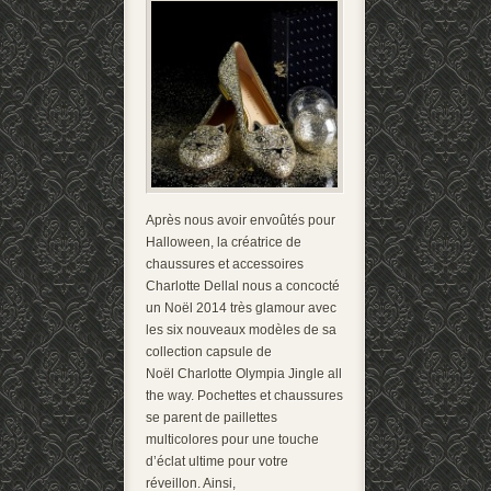
Après nous avoir envoûtés pour
Halloween, la créatrice de
chaussures et accessoires
Charlotte Dellal nous a concocté
un Noël 2014 très glamour avec
les six nouveaux modèles de sa
collection capsule de
Noël Charlotte Olympia Jingle all
the way. Pochettes et chaussures
se parent de paillettes
multicolores pour une touche
d’éclat ultime pour votre
réveillon. Ainsi,