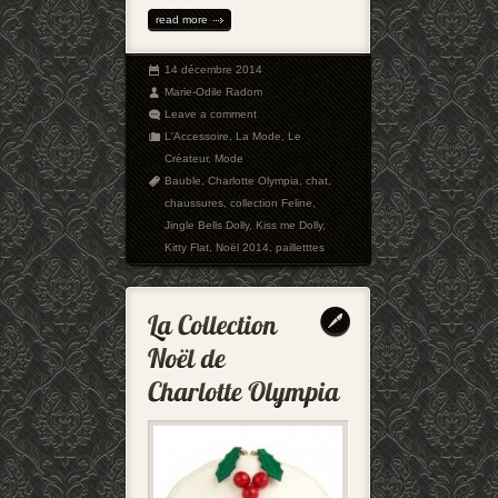
read more
14 décembre 2014
Marie-Odile Radom
Leave a comment
L'Accessoire
,
La Mode
,
Le
Créateur
,
Mode
Bauble
,
Charlotte Olympia
,
chat
,
chaussures
,
collection Feline
,
Jingle Bells Dolly
,
Kiss me Dolly
,
Kitty Flat
,
Noël 2014
,
pailletttes