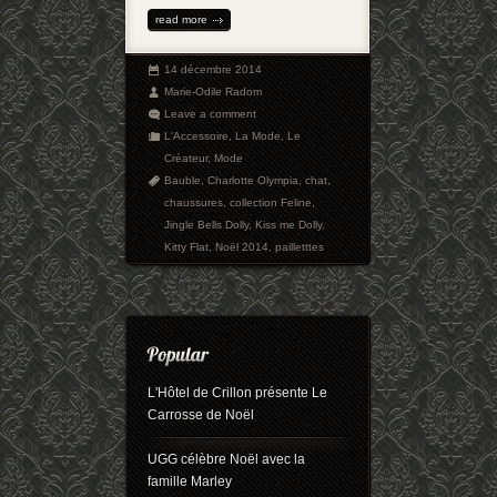
read more
14 décembre 2014
Marie-Odile Radom
Leave a comment
L'Accessoire
,
La Mode
,
Le
Créateur
,
Mode
Bauble
,
Charlotte Olympia
,
chat
,
chaussures
,
collection Feline
,
Jingle Bells Dolly
,
Kiss me Dolly
,
Kitty Flat
,
Noël 2014
,
pailletttes
L'Hôtel de Crillon présente Le
Carrosse de Noël
UGG célèbre Noël avec la
famille Marley