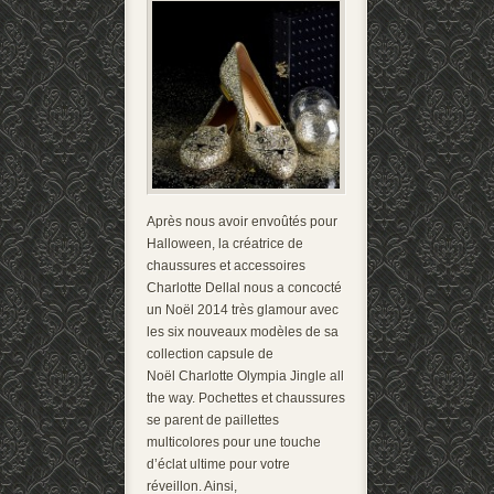
Après nous avoir envoûtés pour
Halloween, la créatrice de
chaussures et accessoires
Charlotte Dellal nous a concocté
un Noël 2014 très glamour avec
les six nouveaux modèles de sa
collection capsule de
Noël Charlotte Olympia Jingle all
the way. Pochettes et chaussures
se parent de paillettes
multicolores pour une touche
d’éclat ultime pour votre
réveillon. Ainsi,