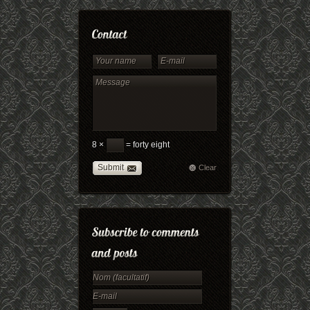
8 ×
= forty eight
Submit
Clear