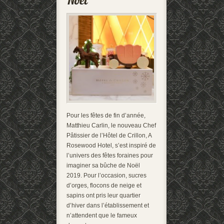
Pour les fêtes de fin d’année,
Matthieu Carlin, le nouveau Chef
Pâtissier de l’Hôtel de Crillon, A
Rosewood Hotel, s’est inspiré de
l’univers des fêtes foraines pour
imaginer sa bûche de Noël
2019. Pour l’occasion, sucres
d’orges, flocons de neige et
sapins ont pris leur quartier
d’hiver dans l’établissement et
n’attendent que le fameux