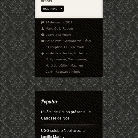
dessert
read more
24 décembre 2019
Marie-Odile Radom
Leave a comment
Art de vivre
,
Gastronomie
,
Hôtel
d'Exception
,
Le Lieu
,
Mode
art de vivre
,
bûche
,
bûche de
Noël
,
carrosse
,
Gastronomie
,
Hotel de cCrillon
,
Matthieu
Carlin
,
Rosewood hôtels
L'Hôtel de Crillon présente Le
Carrosse de Noël
UGG célèbre Noël avec la
famille Marley