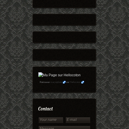
Retrouvez
maryophoto
sur
Hellocoton