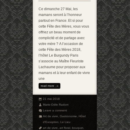
Ce dimanche 27 Mai, les
mamans seront à l’honneur
partout en France. Et si pour
cette Fête des Mères, vous vous
offriez un beau moment de
complicité et de partage avec
votre mère ? A l’occasion de
cette Fête des Mères 2018,
l’hôtel Le Burgundy Paris
s’associe au Maître Fleuriste
Lachaume pour proposer aux
mamans et à leur enfant de vivre
une
read more
21 mai 2018
Marie-Odile Radom
Leave a comment
Art de vivre
,
Gastronomie
,
Hôtel
d'Exception
,
Le Lieu
art de vivre
,
art floral
,
bouquet
,