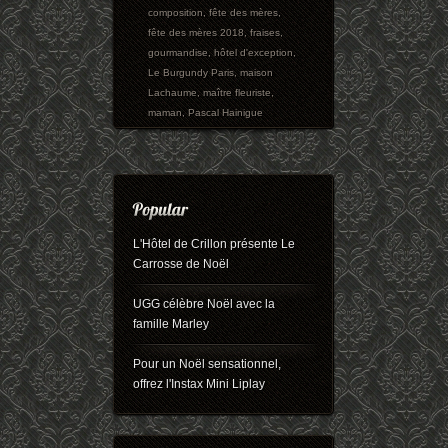
composition
,
fête des mères
,
fête des mères 2018
,
fraises
,
gourmandise
,
hôtel d'exception
,
Le Burgundy Paris
,
maison
Lachaume
,
maître fleuriste
,
maman
,
Pascal Hainigue
L'Hôtel de Crillon présente Le
Carrosse de Noël
UGG célèbre Noël avec la
famille Marley
Pour un Noël sensationnel,
offrez l'Instax Mini Liplay