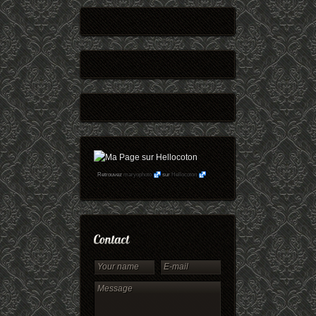
Retrouvez
maryophoto
sur
Hellocoton