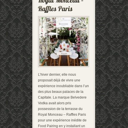
L’hiver dernier, elle nous
proposait déjà de vivre une
expérience inoubliable dans l’un
des plus beaux palaces de la
Capitale. La marque Belvedere
Vodka avait alors pris
possession de la terrasse du
Royal Monceau – Raffles Paris
pour une expérience inédite de
Food Pairing en y installant un