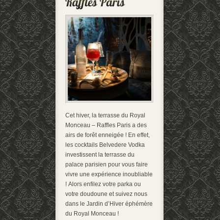
Cet hiver, la terrasse du Royal
Monceau – Raffles Paris a des
airs de forêt enneigée ! En effet,
les cocktails Belvedere Vodka
investissent la terrasse du
palace parisien pour vous faire
vivre une expérience inoubliable
! Alors enfilez votre parka ou
votre doudoune et suivez nous
dans le Jardin d’Hiver éphémère
du Royal Monceau !