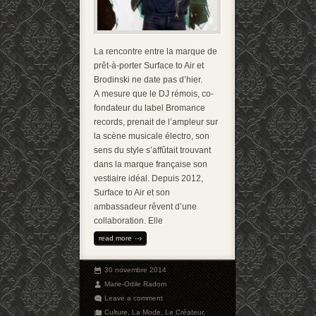
La rencontre entre la marque de
prêt-à-porter Surface to Air et
Brodinski ne date pas d’hier.
A mesure que le DJ rémois, co-
fondateur du label Bromance
records, prenait de l’ampleur sur
la scène musicale électro, son
sens du style s’affûtait trouvant
dans la marque française son
vestiaire idéal. Depuis 2012,
Surface to Air et son
ambassadeur rêvent d’une
collaboration. Elle
read more
30 novembre 2014
Marie-Odile Radom
Leave a comment
Culture
,
La Mode
,
Le Créateur
,