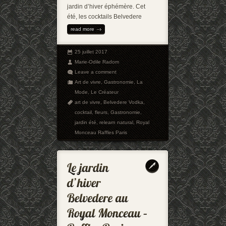
jardin d’hiver éphémère. Cet
été, les cocktails Belvedere
read more
25 juillet 2017
Marie-Odile Radom
Leave a comment
Art de vivre
,
Gastronomie
,
La
Mode
,
Le Créateur
art de vivre
,
Belvedere Vodka
,
cocktail
,
fleurs
,
Gastronomie
,
jardin été
,
relearn natural
,
Royal
Monceau Raffles Paris