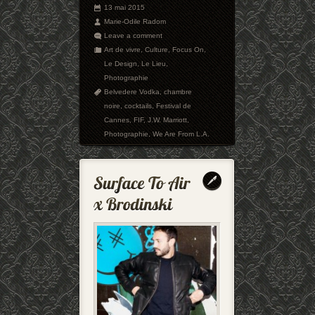
13 mai 2015
Marie-Odile Radom
Leave a comment
Art de vivre
,
Culture
,
Focus On
,
Le Design
,
Le Lieu
,
Photographie
Belvedere Vodka
,
chambre
noire
,
cocktails
,
Festival de
Cannes
,
FIF
,
J.W. Marriott
,
Photographie
,
We Are From L.A.