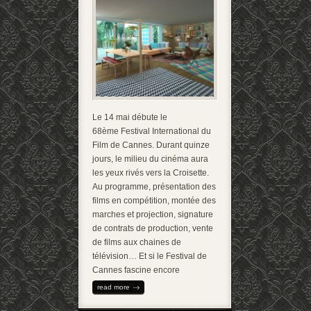
Le 14 mai débute le
68ème Festival International du
Film de Cannes. Durant quinze
jours, le milieu du cinéma aura
les yeux rivés vers la Croisette.
Au programme, présentation des
films en compétition, montée des
marches et projection, signature
de contrats de production, vente
de films aux chaines de
télévision… Et si le Festival de
Cannes fascine encore
read more