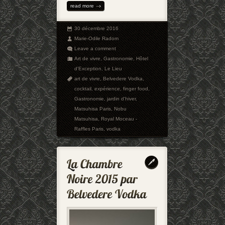
read more
30 décembre 2016
Marie-Odile Radom
Leave a comment
Art de vivre
,
Gastronomie
,
Hôtel
d'Exception
,
Le Lieu
art de vivre
,
Belvedere Vodka
,
cocktail
,
expérience
,
finger food
,
Gastronomie
,
jardin d'hiver
,
Matsuhisa Paris
,
Nobu
Matsuhisa
,
Royal Moceau -
Raffles Paris
,
vodka