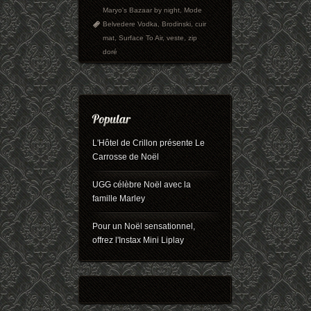
Maryo's Bazaar by night
,
Mode
Belvedere Vodka
,
Brodinski
,
cuir
mat
,
Surface To Air
,
veste
,
zip
doré
L'Hôtel de Crillon présente Le
Carrosse de Noël
UGG célèbre Noël avec la
famille Marley
Pour un Noël sensationnel,
offrez l'Instax Mini Liplay