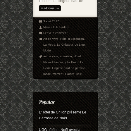
italienne de lingerie haut de
read more
3 avril 2017
Marie-Odile Radom
Leave a comment
Art de vivre
,
Hôtel d'Exception
,
La Mode
,
Le Créateur
,
Le Lieu
,
Mode
art de vivre
,
attention
,
Hôtel
Plaza Athénée
,
julia Haart
,
La
Perla
,
Lingerie haut de gamme
,
mode
,
moment
,
Palace
,
soie
L'Hôtel de Crillon présente Le
Carrosse de Noël
UGG célèbre Noël avec la