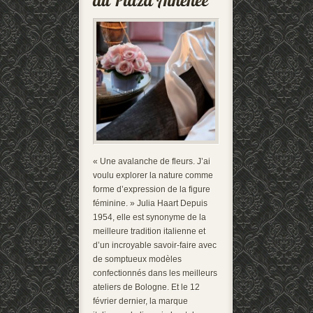
« Une avalanche de fleurs. J’ai
voulu explorer la nature comme
forme d’expression de la figure
féminine. » Julia Haart Depuis
1954, elle est synonyme de la
meilleure tradition italienne et
d’un incroyable savoir-faire avec
de somptueux modèles
confectionnés dans les meilleurs
ateliers de Bologne. Et le 12
février dernier, la marque