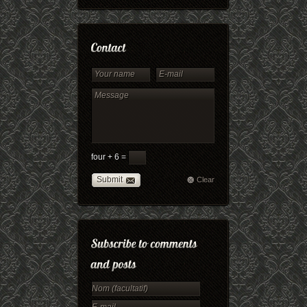
four + 6 =
Submit
Clear