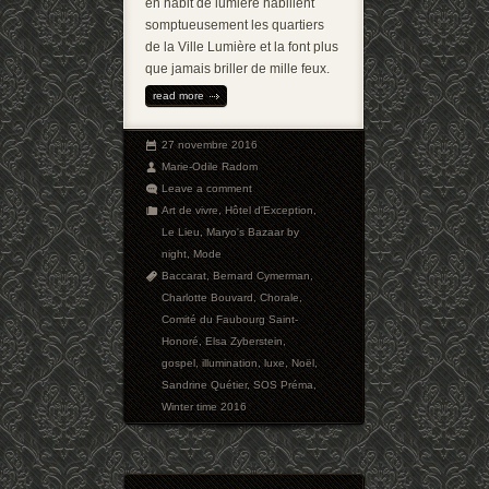
en habit de lumière habillent
somptueusement les quartiers
de la Ville Lumière et la font plus
que jamais briller de mille feux.
read more
27 novembre 2016
Marie-Odile Radom
Leave a comment
Art de vivre
,
Hôtel d'Exception
,
Le Lieu
,
Maryo's Bazaar by
night
,
Mode
Baccarat
,
Bernard Cymerman
,
Charlotte Bouvard
,
Chorale
,
Comité du Faubourg Saint-
Honoré
,
Elsa Zyberstein
,
gospel
,
illumination
,
luxe
,
Noël
,
Sandrine Quétier
,
SOS Préma
,
Winter time 2016