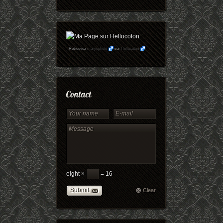
Retrouvez
maryophoto
sur
Hellocoton
eight ×
= 16
Submit
Clear