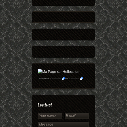
Retrouvez
maryophoto
sur
Hellocoton