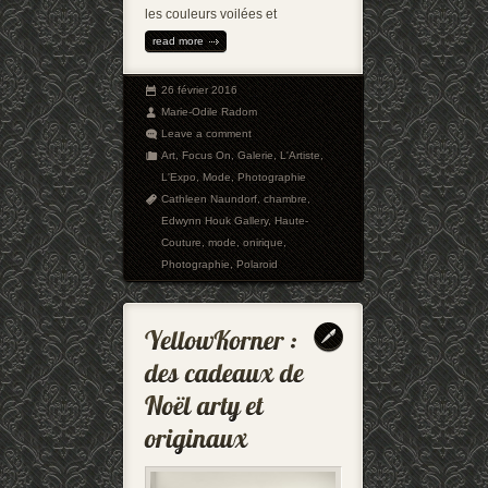
les couleurs voilées et
read more
26 février 2016
Marie-Odile Radom
Leave a comment
Art
,
Focus On
,
Galerie
,
L'Artiste
,
L'Expo
,
Mode
,
Photographie
Cathleen Naundorf
,
chambre
,
Edwynn Houk Gallery
,
Haute-
Couture
,
mode
,
onirique
,
Photographie
,
Polaroid