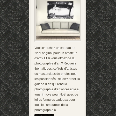
Vous cherchez un cadeau de
Noël original pour un amateur
d’art ? Et si vous offriez de la
photographie d’art ? Recueils
thématiques, coffrets d’artistes
ou masterclass de photos pour
les passionnés, YellowKorner, la
galerie d’art qui rend la
photographie d’art accessible à
tous, innove pour Noël avec de
jolies formules cadeaux pour
tous les amoureux de la
photographie à