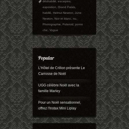
déshabillé
,
escarpins
,
exposition
,
Grand Palais
,
habillé
,
Helmut Newton
,
June
Newton
,
Noir et blanc
,
nu
,
Photographie
,
Polaroid
,
porno
chic
,
Vogue
L'Hôtel de Crillon présente Le
Carrosse de Noël
UGG célèbre Noël avec la
famille Marley
Pour un Noël sensationnel,
offrez l'Instax Mini Liplay