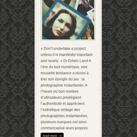
« Don’t undertake a project
unless it is manifestly important
and nearly » Dr Edwin Land A
l’ère du tout numérique, une
nouvelle tendance a réussi à
tirer son épingle du jeu : la
photographie instantanée. A
l’heure où bon nombre
d’utilisateurs privilégient
l’authenticité et apprécient
l’esthétique vintage des
photographies instantanées,
plusieurs marques ont ainsi
commercialisé leurs propres
read more