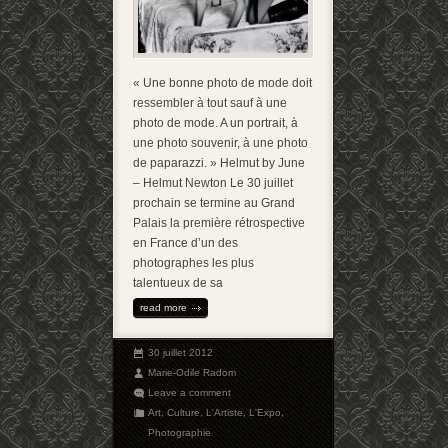
« Une bonne photo de mode doit
ressembler à tout sauf à une
photo de mode. A un portrait, à
une photo souvenir, à une photo
de paparazzi. » Helmut by June
– Helmut Newton Le 30 juillet
prochain se termine au Grand
Palais la première rétrospective
en France d’un des
photographes les plus
talentueux de sa
read more
30 juillet 2012
Marie-Odile Radom
Leave a comment
Art
,
Culture
,
L'Artiste
,
L'Expo
,
Photographie