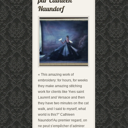
« This amazing work of
embroidery: for hours, for weeks
they make amazing stitching
work for clients like Yves saint
Laurent and Versace and then
they have two minutes on the cat
walk, and I said to myself, what
world is this?” Cathleen
Naundorf Au premier regard, on
ne peut s’empêcher d’admirer