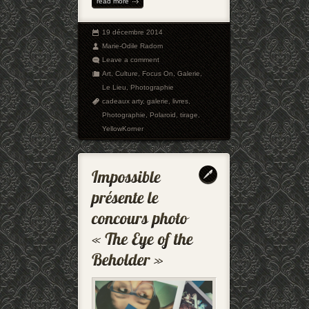
read more
19 décembre 2014
Marie-Odile Radom
Leave a comment
Art
,
Culture
,
Focus On
,
Galerie
,
Le Lieu
,
Photographie
cadeaux arty
,
galerie
,
livres
,
Photographie
,
Polaroid
,
tirage
,
YellowKorner