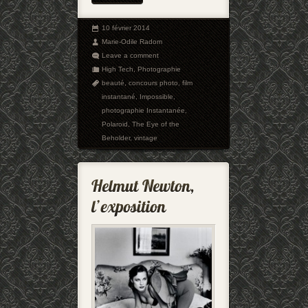
10 février 2014
Marie-Odile Radom
Leave a comment
High Tech
,
Photographie
beauté
,
concours photo
,
film
instantané
,
Impossible
,
photographie Instantanée
,
Polaroid
,
The Eye of the
Beholder
,
vintage