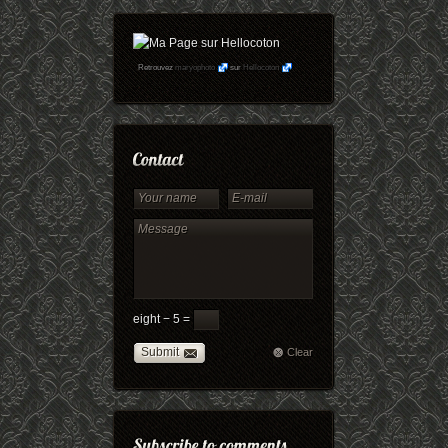
Retrouvez
maryophoto
sur
Hellocoton
eight − 5 =
Submit
Clear