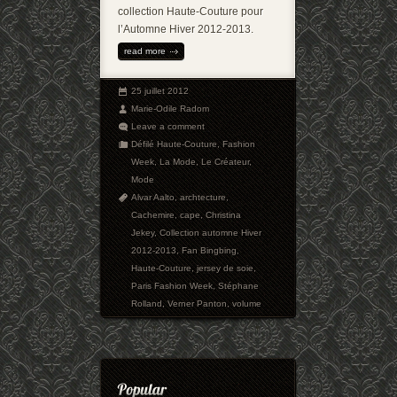
collection Haute-Couture pour
l’Automne Hiver 2012-2013.
read more
25 juillet 2012
Marie-Odile Radom
Leave a comment
Défilé Haute-Couture
,
Fashion
Week
,
La Mode
,
Le Créateur
,
Mode
Alvar Aalto
,
archtecture
,
Cachemire
,
cape
,
Christina
Jekey
,
Collection automne Hiver
2012-2013
,
Fan Bingbing
,
Haute-Couture
,
jersey de soie
,
Paris Fashion Week
,
Stéphane
Rolland
,
Verner Panton
,
volume