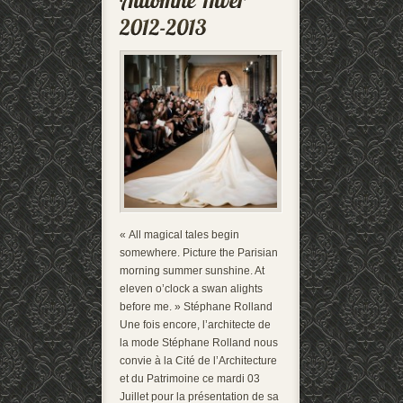
« All magical tales begin
somewhere. Picture the Parisian
morning summer sunshine. At
eleven o’clock a swan alights
before me. » Stéphane Rolland
Une fois encore, l’architecte de
la mode Stéphane Rolland nous
convie à la Cité de l’Architecture
et du Patrimoine ce mardi 03
Juillet pour la présentation de sa