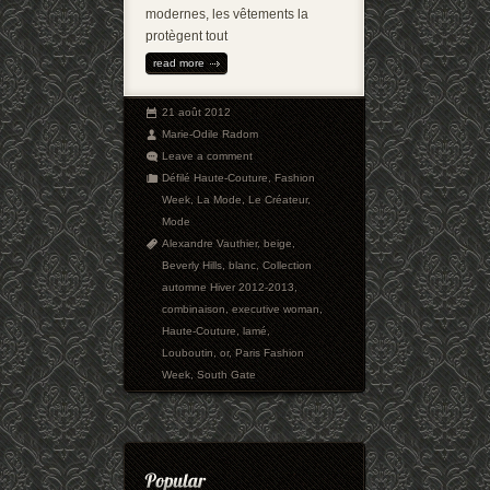
modernes, les vêtements la
protègent tout
read more
21 août 2012
Marie-Odile Radom
Leave a comment
Défilé Haute-Couture
,
Fashion
Week
,
La Mode
,
Le Créateur
,
Mode
Alexandre Vauthier
,
beige
,
Beverly Hills
,
blanc
,
Collection
automne Hiver 2012-2013
,
combinaison
,
executive woman
,
Haute-Couture
,
lamé
,
Louboutin
,
or
,
Paris Fashion
Week
,
South Gate