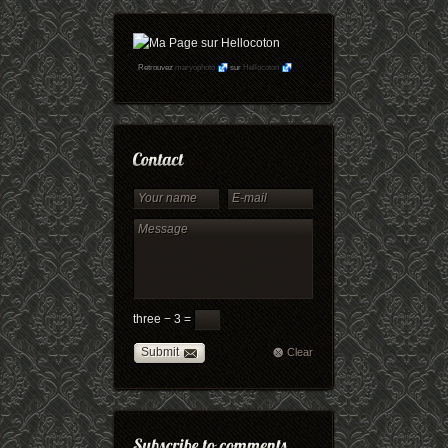
Retrouvez
maryophoto
sur
Hellocoton
three − 3 =
Submit
Clear