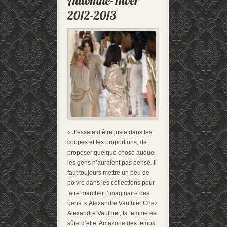
« J’essaie d’être juste dans les
coupes et les proportions, de
proposer quelque chose auquel
les gens n’auraient pas pensé. Il
faut toujours mettre un peu de
poivre dans les collections pour
faire marcher l’imaginaire des
gens. » Alexandre Vauthier Chez
Alexandre Vauthier, la femme est
sûre d’elle. Amazone des temps