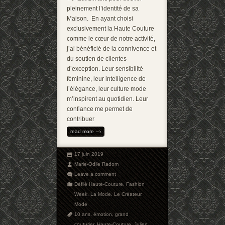
pleinement l’identité de sa
Maison. En ayant choisi
exclusivement la Haute Couture
comme le cœur de notre activité,
j’ai bénéficié de la connivence et
du soutien de clientes
d’exception. Leur sensibilité
féminine, leur intelligence de
l’élégance, leur culture mode
m’inspirent au quotidien. Leur
confiance me permet de
contribuer
read more
17 juin 2019
Marie-Odile Radom
Leave a comment
Défilé Haute-Couture
,
Fashion
Week
,
La Mode
,
Le Créateur
,
Mode
10 ans
,
émotion
,
grand
couturier
,
Haute-Couture
,
Julien