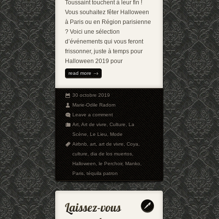
Toussaint touchent à leur fin !
Vous souhaitez fêter Halloween
à Paris ou en Région parisienne
? Voici une sélection
d’événements qui vous feront
frissonner, juste à temps pour
Halloween 2019 pour
read more
30 octobre 2019
Marie-Odile Radom
Leave a comment
Art
,
Art de vivre
,
Culture
,
La
Scène
,
Le Lieu
,
Mode
Airbnb
,
art
,
art de vivre
,
Coya
,
culture
,
dia de los muertos
,
Halloween
,
le Perchoir
,
Manko
,
Paris
,
téquila patron