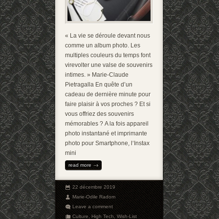
« La vie se déroule devant nous
comme un album photo. Les
multiples couleurs du temps font
virevolter une valse de souvenirs
intimes. » Marie-Claude
Pietragalla En quête d’un
cadeau de dernière minute pour
faire plaisir à vos proches ? Et si
vous offriez des souvenirs
mémorables ? A la fois appareil
photo instantané et imprimante
photo pour Smartphone, l‘Instax
mini
read more
22 décembre 2019
Marie-Odile Radom
Leave a comment
Culture
,
High Tech
,
Wish-List