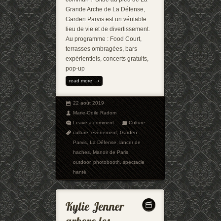
Grande Arche de La Défense,
Garden Parvis est un véritable
lieu de vie et de divertissement.
Au programme : Food Court,
terrasses ombragées, bars
expérientiels, concerts gratuits,
pop-up
read more
22 août 2019
Marie-Odile Radom
Leave a comment
Culture
culture
,
évènement
,
Garden
Parvis
,
La Défense
,
lancer de
haches
,
Manoir de Paris
,
outdoor
,
photobooth
,
spectacle
hanté