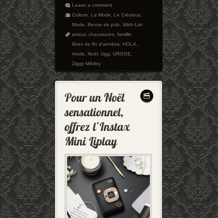
Leave a comment
Culture
,
La Mode
,
Le Créateur
,
Mode
,
Revue de pub
,
Wish-List
amour
,
chaussures
,
famille
,
fêtes de fin d'années
,
HOLA
,
mode
,
Noël
,
Ugg
,
URGGE
,
Ziggy MArley