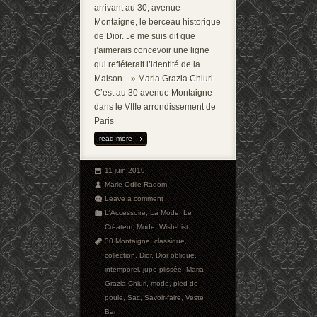
arrivant au 30, avenue
Montaigne, le berceau historique
de Dior. Je me suis dit que
j’aimerais concevoir une ligne
qui refléterait l’identité de la
Maison…» Maria Grazia Chiuri
C’est au 30 avenue Montaigne
dans le VIIIe arrondissement de
Paris
read more
11 juin 2019
Marie-Odile Radom
Leave a comment
L'Accessoire
,
La Mode
,
Le
Créateur
,
Mode
,
Wish-List
30 Montaigne
,
classique
,
collection
,
Dior
,
Dior oblique
,
intemporel
,
jupe plissée
,
Maria
Grazia Chiuri
,
mode
,
pied-de-
poule
,
Sac
,
Savoir-faire
,
Veste
Bar