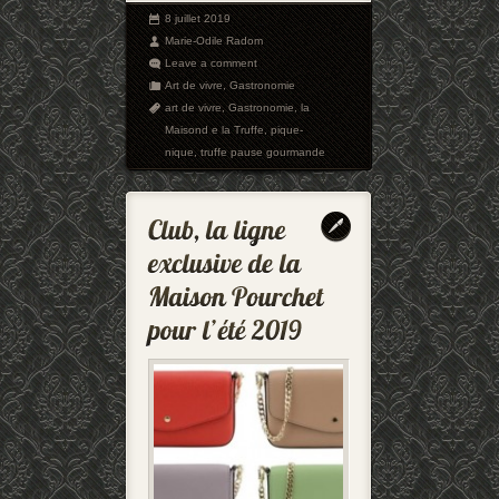
8 juillet 2019
Marie-Odile Radom
Leave a comment
Art de vivre
,
Gastronomie
art de vivre
,
Gastronomie
,
la
Maisond e la Truffe
,
pique-
nique
,
truffe pause gourmande