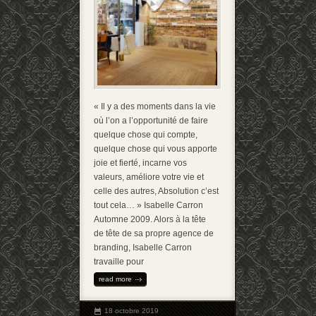
« Il y a des moments dans la vie
où l’on a l’opportunité de faire
quelque chose qui compte,
quelque chose qui vous apporte
joie et fierté, incarne vos
valeurs, améliore votre vie et
celle des autres, Absolution c’est
tout cela… » Isabelle Carron
Automne 2009. Alors à la tête
de tête de sa propre agence de
branding, Isabelle Carron
travaille pour
read more
18 octobre 2019