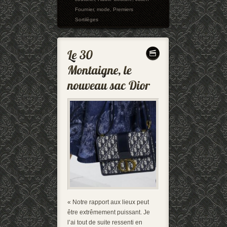
Fournier
,
mode
,
Premiers
Sortilèges
« Notre rapport aux lieux peut
être extrêmement puissant. Je
l’ai tout de suite ressenti en