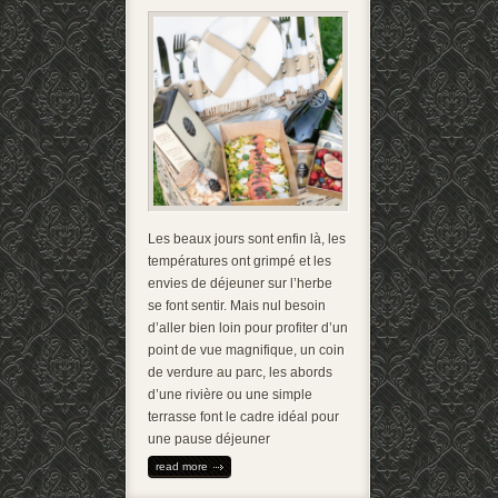
Les beaux jours sont enfin là, les
températures ont grimpé et les
envies de déjeuner sur l’herbe
se font sentir. Mais nul besoin
d’aller bien loin pour profiter d’un
point de vue magnifique, un coin
de verdure au parc, les abords
d’une rivière ou une simple
terrasse font le cadre idéal pour
une pause déjeuner
read more