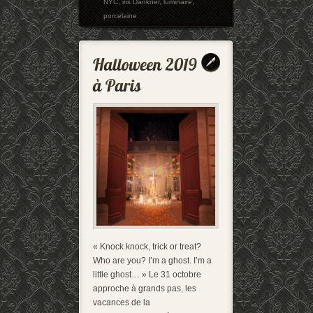
NYC
,
iris Dankner
,
luminaire
,
porcelaine
« Knock knock, trick or treat?
Who are you? I’m a ghost. I’m a
little ghost… » Le 31 octobre
approche à grands pas, les
vacances de la