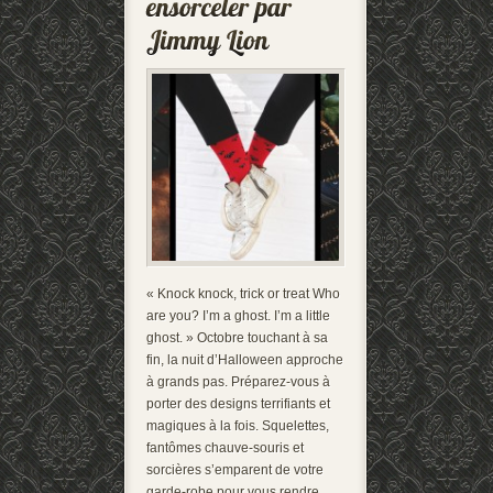
« Knock knock, trick or treat Who
are you? I’m a ghost. I’m a little
ghost. » Octobre touchant à sa
fin, la nuit d’Halloween approche
à grands pas. Préparez-vous à
porter des designs terrifiants et
magiques à la fois. Squelettes,
fantômes chauve-souris et
sorcières s’emparent de votre
garde-robe pour vous rendre