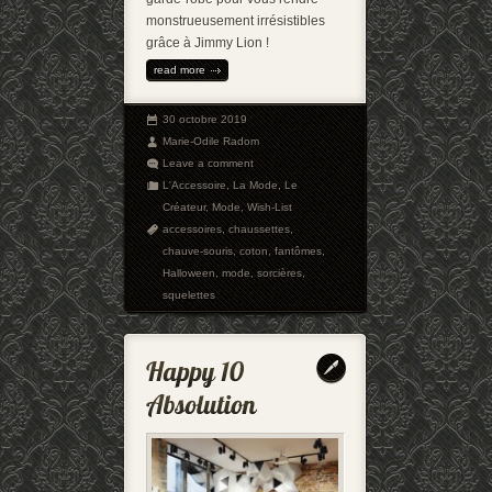
monstrueusement irrésistibles
grâce à Jimmy Lion !
read more
30 octobre 2019
Marie-Odile Radom
Leave a comment
L'Accessoire
,
La Mode
,
Le
Créateur
,
Mode
,
Wish-List
accessoires
,
chaussettes
,
chauve-souris
,
coton
,
fantômes
,
Halloween
,
mode
,
sorcières
,
squelettes