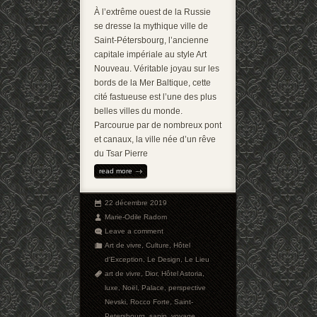
À l’extrême ouest de la Russie
se dresse la mythique ville de
Saint-Pétersbourg, l’ancienne
capitale impériale au style Art
Nouveau. Véritable joyau sur les
bords de la Mer Baltique, cette
cité fastueuse est l’une des plus
belles villes du monde.
Parcourue par de nombreux pont
et canaux, la ville née d’un rêve
du Tsar Pierre
read more
22 décembre 2019
Marie-Odile Radom
Leave a comment
Art de vivre
,
Culture
,
Hôtel
d'Exception
,
Le Design
,
Le Lieu
art de vivre
,
Dior
,
Hôtel Astoria
,
luxe
,
Noël
,
Palace
,
perspective
Nevski
,
Rocco Forte
,
Saint-
Petersbourg
,
sapin
,
voyage