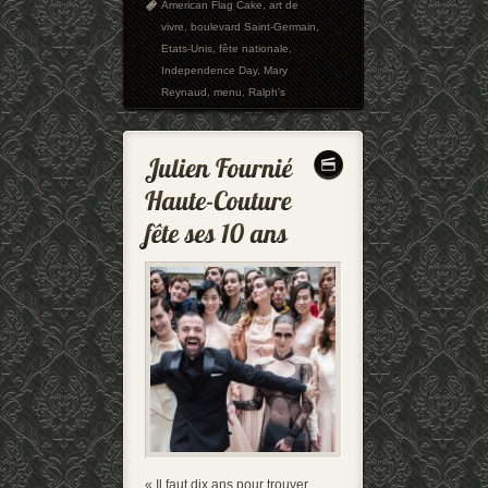
American Flag Cake
,
art de
vivre
,
boulevard Saint-Germain
,
Etats-Unis
,
fête nationale
,
Independence Day
,
Mary
Reynaud
,
menu
,
Ralph's
« Il faut dix ans pour trouver