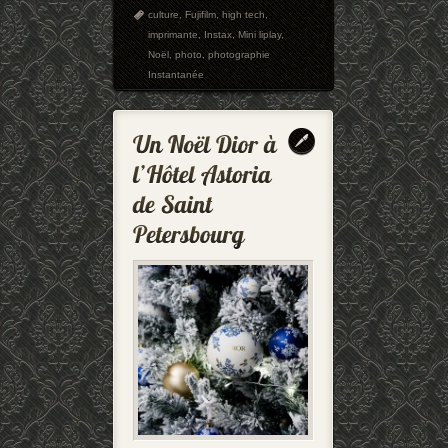
culture
,
Fujifilm
,
high tech
,
imprimante
,
Instax
,
Mini liplay
,
Noël
,
photo
,
photographie
Instantanée