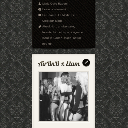
Marie-Odile Radom
Leave a comment
La Beauté
,
La Mode
,
Le
Créateur
,
Mode
Absolution
,
anniversaire
,
beauté
,
bio
,
éthique
,
exigence
,
Isabelle Carron
,
mode
,
nature
,
pop-up