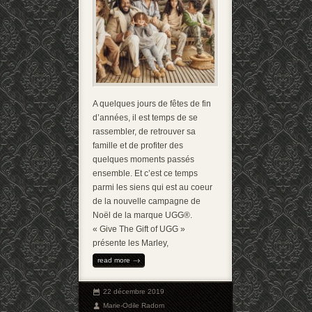
A quelques jours de fêtes de fin
d’années, il est temps de se
rassembler, de retrouver sa
famille et de profiter des
quelques moments passés
ensemble. Et c’est ce temps
parmi les siens qui est au coeur
de la nouvelle campagne de
Noël de la marque UGG®.
« Give The Gift of UGG »
présente les Marley,
read more
22 décembre 2019
Marie-Odile Radom