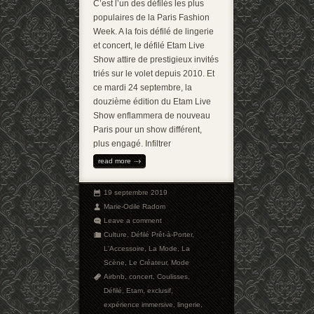
C’est l’un des défilés les plus
populaires de la Paris Fashion
Week. A la fois défilé de lingerie
et concert, le défilé Etam Live
Show attire de prestigieux invités
triés sur le volet depuis 2010. Et
ce mardi 24 septembre, la
douzième édition du Etam Live
Show enflammera de nouveau
Paris pour un show différent,
plus engagé. Infiltrer
read more
19 septembre 2019
Marie-Odile Radom
Leave a comment
Culture
,
Défilé Prêt-à-Porter
,
L'Accessoire
,
La Mode
,
La
Scène
,
Le Créateur
,
Mode
Airbnb
,
concert
,
Coulisses
,
Défilé
,
Etam
,
exclusif
,
expérience immersive
,
lingerie
,