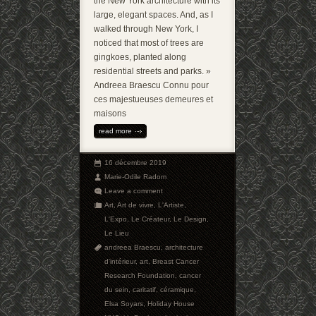
the New York architecture with its
large, elegant spaces. And, as I
walked through New York, I
noticed that most of trees are
gingkoes, planted along
residential streets and parks. »
Andreea Braescu Connu pour
ces majestueuses demeures et
maisons
read more
16 décembre 2019
Marie-Odile Radom
Leave a comment
Art
,
Art de vivre
,
L'Artiste
,
L'Expo
,
Le Créateur
,
Le Design
,
Le Lieu
andreea Braescu
,
architecture
d'intérieur
,
art
,
Breast Cancer
Research Foundation
,
cancer
du sein
,
caritatif
,
céramique
,
Elsa Soyars
,
Holiday House