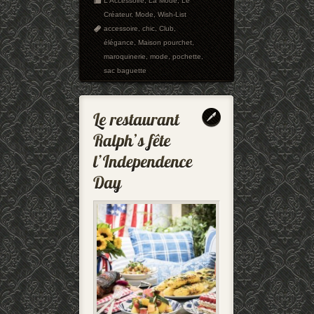
L'Accessoire
,
La Mode
,
Le
Créateur
,
Mode
,
Wish-List
accessoire
,
chic
,
Club
,
élégance
,
Maison pourchet
,
maroquinerie
,
mode
,
pochette
,
sac baguette