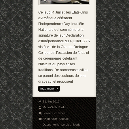
Ce jeudi 4 Juillet, les Etats-Unis
d’Amérique célèbrent
l’Independence Day, leur fête
Nationale qui commémore la
signature de leur Déclaration
d’indépendance du 4 juillet 1776
vis-à-vis de la Grande-Bretagne.
Ce jour est l’occasion de fêtes et
de cérémonies célébrant
l’histoire du pays et ses
traditions. De nombreuses villes
se parent des couleurs de leur
drapeau, et proposent
read more
2 juillet 2019
Marie-Odile Radom
Leave a comment
Art de vivre
,
Culture
,
Gastronomie
,
Le Lieu
,
Mode