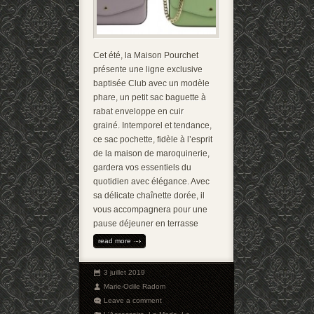
Cet été, la Maison Pourchet
présente une ligne exclusive
baptisée Club avec un modèle
phare, un petit sac baguette à
rabat enveloppe en cuir
grainé. Intemporel et tendance,
ce sac pochette, fidèle à l’esprit
de la maison de maroquinerie,
gardera vos essentiels du
quotidien avec élégance. Avec
sa délicate chaînette dorée, il
vous accompagnera pour une
pause déjeuner en terrasse
read more
3 juillet 2019
Marie-Odile Radom
Leave a comment