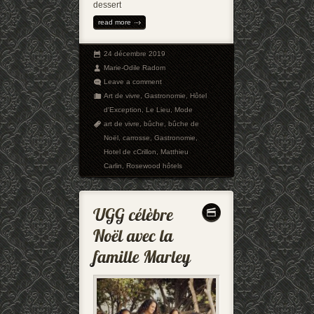
dessert
read more
24 décembre 2019
Marie-Odile Radom
Leave a comment
Art de vivre
,
Gastronomie
,
Hôtel
d'Exception
,
Le Lieu
,
Mode
art de vivre
,
bûche
,
bûche de
Noël
,
carrosse
,
Gastronomie
,
Hotel de cCrillon
,
Matthieu
Carlin
,
Rosewood hôtels