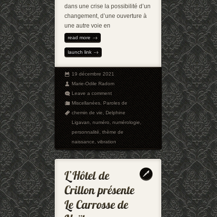
dans une crise la possibilité d’un
changement, d’une ouverture à
une autre voie en
read more
launch link
19 décembre 2021
Marie-Odile Radom
Leave a comment
Miscellanées
,
Paroles de
chemin de vie
,
Delphine
Ligavan
,
numéro
,
numérologie
,
personnalité
,
thème de
naissance
,
vibration