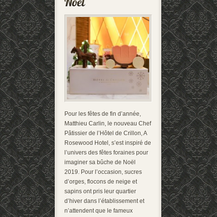
Pour les fêtes de fin d’année,
Matthieu Carlin, le nouveau Chef
Pâtissier de l’Hôtel de Crillon, A
Rosewood Hotel, s’est inspiré de
l’univers des fêtes foraines pour
imaginer sa bûche de Noël
2019. Pour l’occasion, sucres
d’orges, flocons de neige et
sapins ont pris leur quartier
d’hiver dans l’établissement et
n’attendent que le fameux