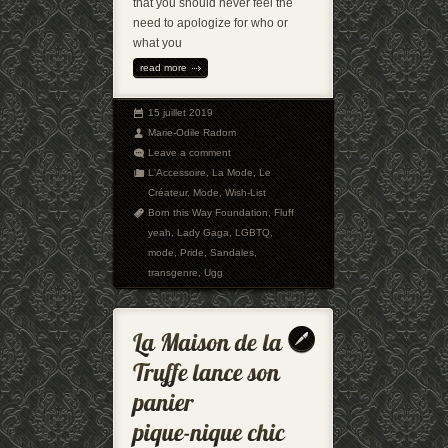
that you should never feel the
need to apologize for who or
what you
read more
15 juillet 2019
Marie-Odile Radom
Leave a comment
L'Accessoire
,
La Mode
,
Le
Créateur
,
Mode
,
Wish-List
Born this Way Foundation
,
Fluff
yeah
,
Lady Gaga
,
LGBTQ
,
mode
,
Pride
,
Sandales
,
transgenre
,
Ugg