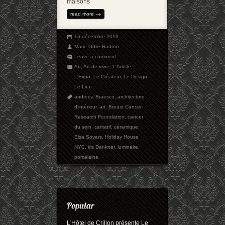
maisons
read more
16 décembre 2019
Marie-Odile Radom
Leave a comment
Art
,
Art de vivre
,
L'Artiste
,
L'Expo
,
Le Créateur
,
Le Design
,
Le Lieu
andreea Braescu
,
architecture
d'intérieur
,
art
,
Breast Cancer
Research Foundation
,
cancer
du sein
,
caritatif
,
céramique
,
Elsa Soyars
,
Holiday House
NYC
,
iris Dankner
,
luminaire
,
porcelaine
L'Hôtel de Crillon présente Le