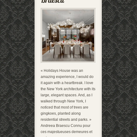
« Holidays House was an
amazing experience, I would do
it again with a heartbreak. I love
the New York architecture with its
large, elegant spaces. And, as I
walked through New York, I
noticed that most of trees are
gingkoes, planted along
residential streets and parks. »
Andreea Braescu Connu pour
ces majestueuses demeures et