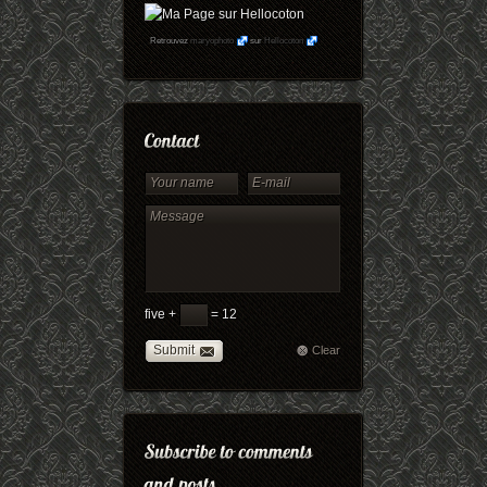
Retrouvez
maryophoto
sur
Hellocoton
five +
= 12
Submit
Clear