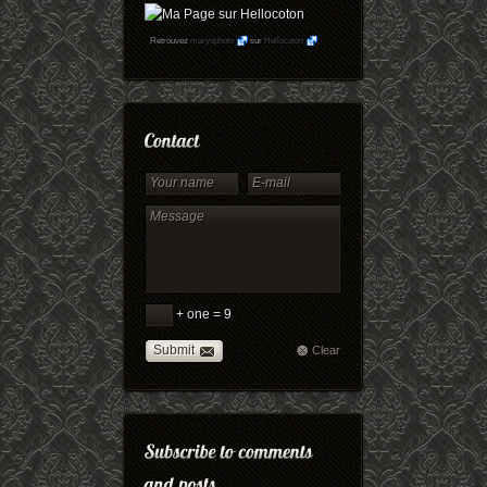
Retrouvez
maryophoto
sur
Hellocoton
+ one = 9
Submit
Clear