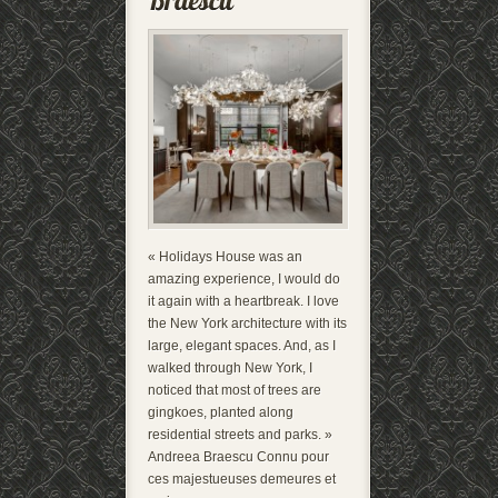
« Holidays House was an
amazing experience, I would do
it again with a heartbreak. I love
the New York architecture with its
large, elegant spaces. And, as I
walked through New York, I
noticed that most of trees are
gingkoes, planted along
residential streets and parks. »
Andreea Braescu Connu pour
ces majestueuses demeures et