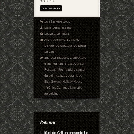
maisons
read more
16 décembre 2019
Marie-Odile Radom
Leave a comment
Art
,
Art de vivre
,
L'Artiste
,
L'Expo
,
Le Créateur
,
Le Design
,
Le Lieu
andreea Braescu
,
architecture
d'intérieur
,
art
,
Breast Cancer
Research Foundation
,
cancer
du sein
,
caritatif
,
céramique
,
Elsa Soyars
,
Holiday House
NYC
,
iris Dankner
,
luminaire
,
porcelaine
L'Hôtel de Crillon présente Le