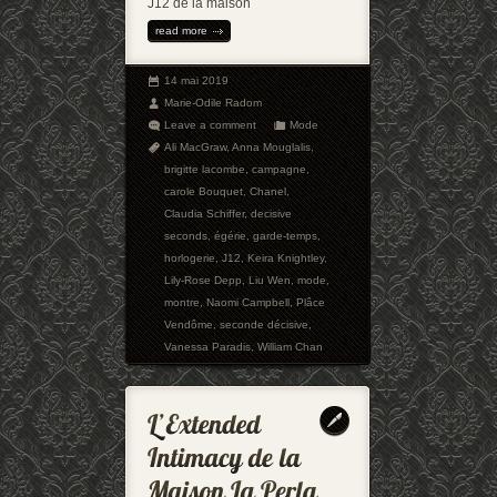
J12 de la maison
read more
14 mai 2019
Marie-Odile Radom
Leave a comment
Mode
Ali MacGraw
,
Anna Mouglalis
,
brigitte lacombe
,
campagne
,
carole Bouquet
,
Chanel
,
Claudia Schiffer
,
decisive
seconds
,
égérie
,
garde-temps
,
horlogerie
,
J12
,
Keira Knightley
,
Lily-Rose Depp
,
Liu Wen
,
mode
,
montre
,
Naomi Campbell
,
Plâce
Vendôme
,
seconde décisive
,
Vanessa Paradis
,
William Chan