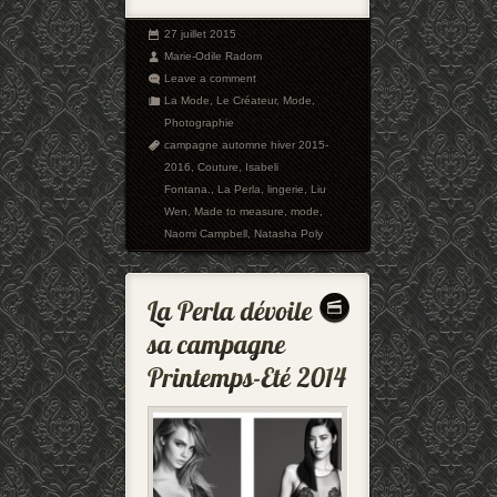
27 juillet 2015
Marie-Odile Radom
Leave a comment
La Mode
,
Le Créateur
,
Mode
,
Photographie
campagne automne hiver 2015-
2016
,
Couture
,
Isabeli
Fontana.
,
La Perla
,
lingerie
,
Liu
Wen
,
Made to measure
,
mode
,
Naomi Campbell
,
Natasha Poly