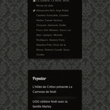
La Joaillerie
,
La Mode
,
Mode
,
Revue de style
Alessandra Rich
,
Anja Rubik
,
Caroline Scheufele
,
Caroline
Sieber
,
Cassie Ventura
,
Chopard
,
diamants
,
Emilio
Pucci
,
Erin Wasson
,
Gucci
,
Liu
Wen
,
masque
,
Michelle
Rodriguez
,
Mystery Party
,
Natasha Poly
,
Oscar de la
Renta
,
Roberto Cavalli
,
Sean
Combs
L'Hôtel de Crillon présente Le
Carrosse de Noël
UGG célèbre Noël avec la
famille Marley