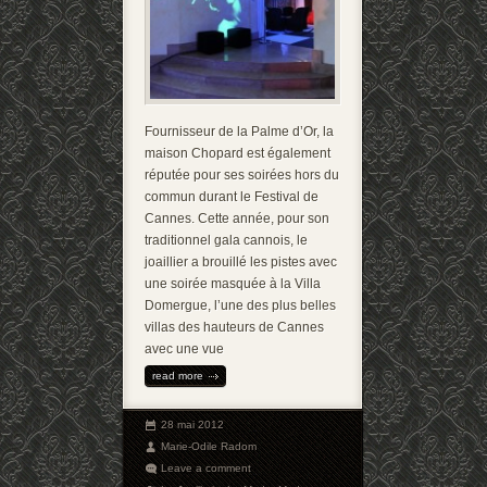
Fournisseur de la Palme d’Or, la
maison Chopard est également
réputée pour ses soirées hors du
commun durant le Festival de
Cannes. Cette année, pour son
traditionnel gala cannois, le
joaillier a brouillé les pistes avec
une soirée masquée à la Villa
Domergue, l’une des plus belles
villas des hauteurs de Cannes
avec une vue
read more
28 mai 2012
Marie-Odile Radom
Leave a comment