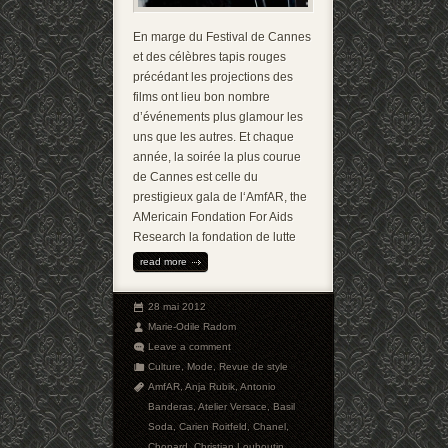
En marge du Festival de Cannes
et des célèbres tapis rouges
précédant les projections des
films ont lieu bon nombre
d’événements plus glamour les
uns que les autres. Et chaque
année, la soirée la plus courue
de Cannes est celle du
prestigieux gala de l‘AmfAR, the
AMericain Fondation For Aids
Research la fondation de lutte
read more
28 mai 2012
Marie-Odile Radom
Leave a comment
Culture
,
Mode
,
Revue de style
AmfAR
,
Anja Rubik
,
Antonio
Banderas
,
Atelier Versace
,
Basil
Soda
,
Carien Roitfeld
,
Chanel
,
Chopard
,
Christian Louboutin
,