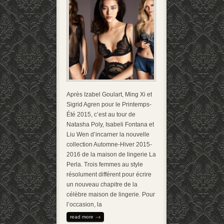
Après Izabel Goulart, Ming Xi et
Sigrid Agren pour le Printemps-
Été 2015, c’est au tour de
Natasha Poly, Isabeli Fontana et
Liu Wen d’incarner la nouvelle
collection Automne-Hiver 2015-
2016 de la maison de lingerie La
Perla. Trois femmes au style
résolument différent pour écrire
un nouveau chapitre de la
célèbre maison de lingerie. Pour
l’occasion, la
read more