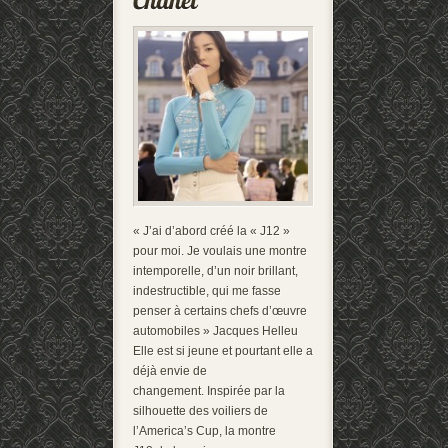
« J’ai d’abord créé la « J12 »
pour moi. Je voulais une montre
intemporelle, d’un noir brillant,
indestructible, qui me fasse
penser à certains chefs d’œuvre
automobiles » Jacques Helleu
Elle est si jeune et pourtant elle a
déjà envie de
changement. Inspirée par la
silhouette des voiliers de
l’America’s Cup, la montre