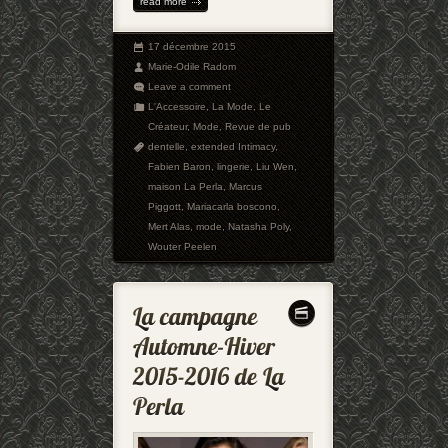
read more
17 décembre 2015
Marie-Odile Radom
Leave a comment
L'Accessoire
,
La Mode
,
Le
Créateur
,
Mode
,
Revue de pub
dentelle
,
extended Intimacy
,
Fabien Baron
,
lingerie
,
Liu Wen
,
maison La Perla
,
Marcus
Piggott
,
Mariacarla boscono
,
Mert Alas
,
mode
,
Natasha Poly
,
Wouter Peelen