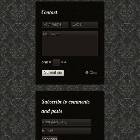
one ×
= 4
Submit
Clear