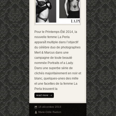
Pour le Printemps Été 2014, la
nouvelle femme La Perla
apparaît multiple dans l’objectif
du célèbre duo de photographes
Mert & Marcus dans une
campagne de toute beauté
nommée Portraits of a Lady.
Dans une superbe série de
clichés majoritairement en noir et
blanc, quelques-unes des mille
et une facettes de la femme La
Perla trouvent la
read more
15 décembre 2013
Marie-Odile Radom