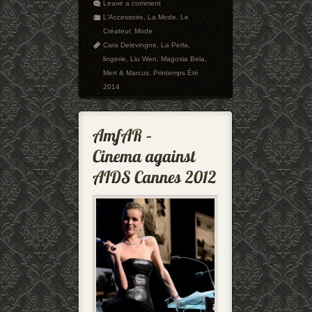
Leave a comment
L'Accessoire
,
La Mode
,
Le
Créateur
,
Mode
Cara Delevingne
,
La Perla
,
lingerie
,
Liu Wen
,
Magosia Bela
,
Mert & Marcus
,
Printemps Été
2014