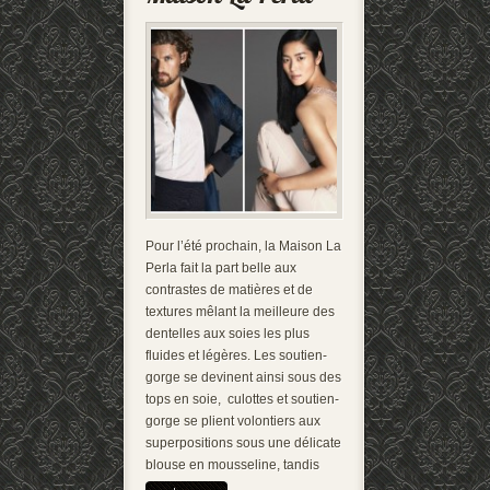
Pour l’été prochain, la Maison La
Perla fait la part belle aux
contrastes de matières et de
textures mêlant la meilleure des
dentelles aux soies les plus
fluides et légères. Les soutien-
gorge se devinent ainsi sous des
tops en soie, culottes et soutien-
gorge se plient volontiers aux
superpositions sous une délicate
blouse en mousseline, tandis