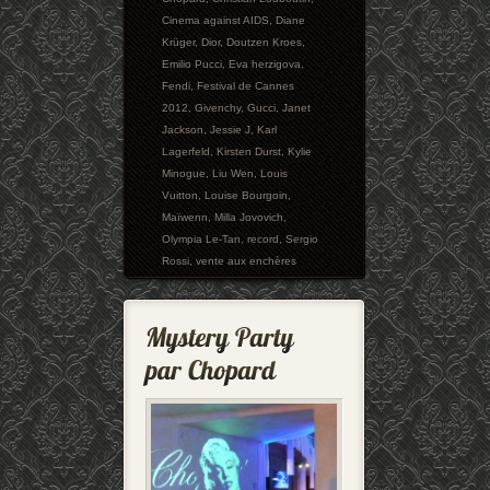
Cinema against AIDS
,
Diane
Krüger
,
Dior
,
Doutzen Kroes
,
Emilio Pucci
,
Eva herzigova
,
Fendi
,
Festival de Cannes
2012
,
Givenchy
,
Gucci
,
Janet
Jackson
,
Jessie J
,
Karl
Lagerfeld
,
Kirsten Durst
,
Kylie
Minogue
,
Liu Wen
,
Louis
Vuitton
,
Louise Bourgoin
,
Maïwenn
,
Milla Jovovich
,
Olympia Le-Tan
,
record
,
Sergio
Rossi
,
vente aux enchères