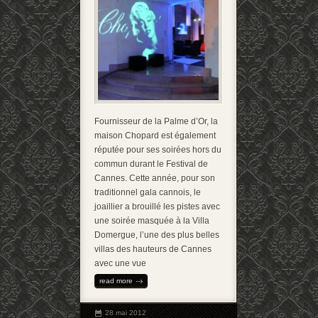
Fournisseur de la Palme d’Or, la
maison Chopard est également
réputée pour ses soirées hors du
commun durant le Festival de
Cannes. Cette année, pour son
traditionnel gala cannois, le
joaillier a brouillé les pistes avec
une soirée masquée à la Villa
Domergue, l’une des plus belles
villas des hauteurs de Cannes
avec une vue
read more
28 mai 2012