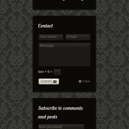
two × 9 =
Submit
Clear