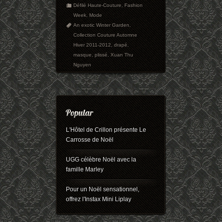
Défilé Haute-Couture
,
Fashion
Week
,
Mode
An exotic Winter Garden
,
Collection Couture Automne
Hiver 2011-2012
,
drapé
,
masque
,
plissé
,
Xuan Thu
Nguyen
L'Hôtel de Crillon présente Le
Carrosse de Noël
UGG célèbre Noël avec la
famille Marley
Pour un Noël sensationnel,
offrez l'Instax Mini Liplay