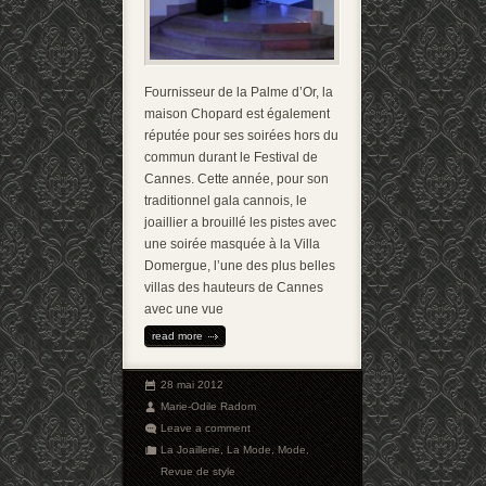
Fournisseur de la Palme d’Or, la
maison Chopard est également
réputée pour ses soirées hors du
commun durant le Festival de
Cannes. Cette année, pour son
traditionnel gala cannois, le
joaillier a brouillé les pistes avec
une soirée masquée à la Villa
Domergue, l’une des plus belles
villas des hauteurs de Cannes
avec une vue
read more
28 mai 2012
Marie-Odile Radom
Leave a comment
La Joaillerie
,
La Mode
,
Mode
,
Revue de style