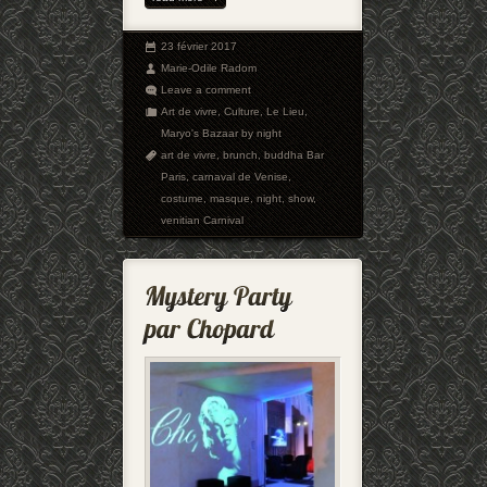
23 février 2017
Marie-Odile Radom
Leave a comment
Art de vivre
,
Culture
,
Le Lieu
,
Maryo's Bazaar by night
art de vivre
,
brunch
,
buddha Bar
Paris
,
carnaval de Venise
,
costume
,
masque
,
night
,
show
,
venitian Carnival