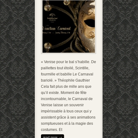
« Venise pour le bal s’habille. De
paillettes tout étoilé, Scintille,
fourmille et babille Le Carnaval
bariolé. » Théophile Gauthier
Cela fait plus de mille ans que
qu’il existe. Moment de fête
incontournable, le Carnaval de
Venise laisse un souvenir
impérissable à tous ceux qui y
assistent grâce à ses animations
somptueuses et à la magie des
costumes. Et
read more