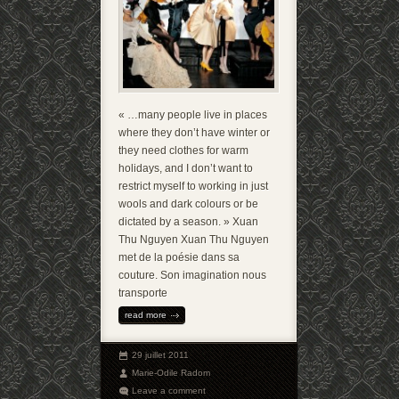
« …many people live in places
where they don’t have winter or
they need clothes for warm
holidays, and I don’t want to
restrict myself to working in just
wools and dark colours or be
dictated by a season. » Xuan
Thu Nguyen Xuan Thu Nguyen
met de la poésie dans sa
couture. Son imagination nous
transporte
read more
29 juillet 2011
Marie-Odile Radom
Leave a comment