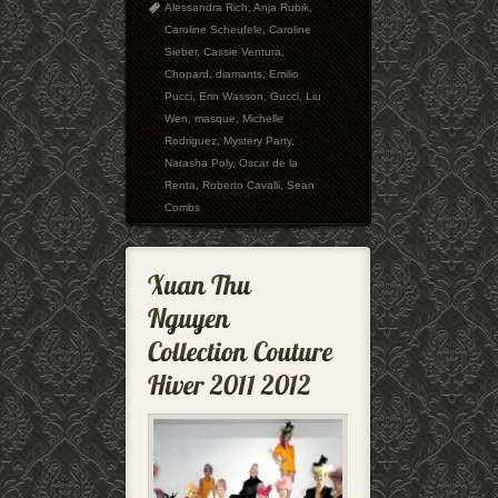
Alessandra Rich
,
Anja Rubik
,
Caroline Scheufele
,
Caroline
Sieber
,
Cassie Ventura
,
Chopard
,
diamants
,
Emilio
Pucci
,
Erin Wasson
,
Gucci
,
Liu
Wen
,
masque
,
Michelle
Rodriguez
,
Mystery Party
,
Natasha Poly
,
Oscar de la
Renta
,
Roberto Cavalli
,
Sean
Combs