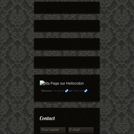
Retrouvez
maryophoto
sur
Hellocoton