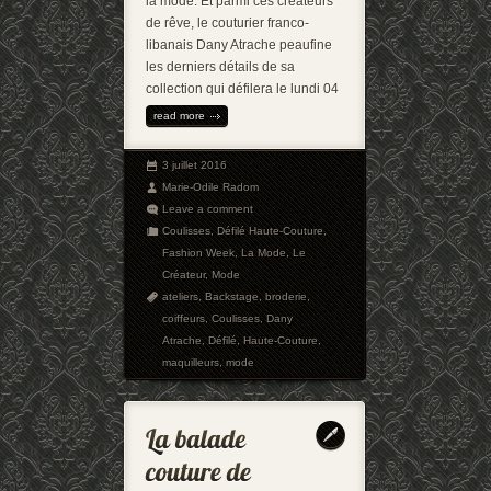
la mode. Et parmi ces créateurs
de rêve, le couturier franco-
libanais Dany Atrache peaufine
les derniers détails de sa
collection qui défilera le lundi 04
read more
3 juillet 2016
Marie-Odile Radom
Leave a comment
Coulisses
,
Défilé Haute-Couture
,
Fashion Week
,
La Mode
,
Le
Créateur
,
Mode
ateliers
,
Backstage
,
broderie
,
coiffeurs
,
Coulisses
,
Dany
Atrache
,
Défilé
,
Haute-Couture
,
maquilleurs
,
mode