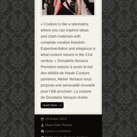
« Couture is like a laboratory,
where you can explore ideas
and clash materials with
complete creative freedom.
Experimentation and elegance is
what couture means in the 21st
century. » Donatella Versace
Première maison à ouvrir le bal
des défilés de Haute-Couture
parisiens, Atelier Versace nous
propose une sensualité nouvelle
pour l’été prochain. La couture
de Donatella Versace révèle
read more
19 février 2015
Marie-Odile Radom
Leave a comment