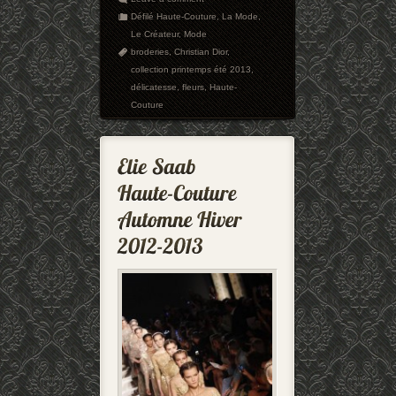
Défilé Haute-Couture
,
La Mode
,
Le Créateur
,
Mode
broderies
,
Christian Dior
,
collection printemps été 2013
,
délicatesse
,
fleurs
,
Haute-
Couture