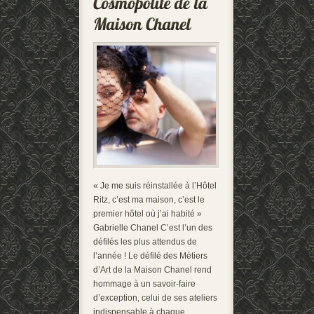
« Je me suis réinstallée à l’Hôtel
Ritz, c’est ma maison, c’est le
premier hôtel où j’ai habité »
Gabrielle Chanel C’est l’un des
défilés les plus attendus de
l’année ! Le défilé des Métiers
d’Art de la Maison Chanel rend
hommage à un savoir-faire
d’exception, celui de ses ateliers
indispensable à chaque