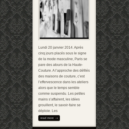
Lundi 20 janvier 2014. Après
cinq jours placés sous le signe
de la mode masculine, Paris se
pare des atours de la Haute-
Couture. A l’approche des défilés
des maisons de couture, c’est
l’effervescence dans les ateliers
alors que le temps semble
comme suspendu. Les petites
mains s’affairent, les idées
grouillent, le savoir-faire se
déploie. Les
read more