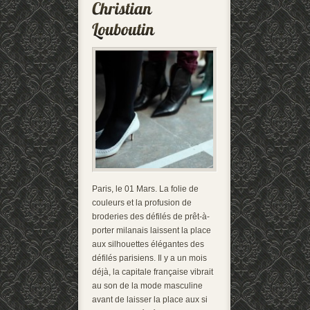
Paris, le 01 Mars. La folie de
couleurs et la profusion de
broderies des défilés de prêt-à-
porter milanais laissent la place
aux silhouettes élégantes des
défilés parisiens. Il y a un mois
déjà, la capitale française vibrait
au son de la mode masculine
avant de laisser la place aux si