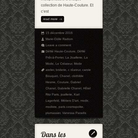
collection de Haute-Couture. Et
c’est
read more
15 décembre 2016
Marie-Odile Radom
Leave a comment
Défilé Haute-Couture
,
Défilé
Prêt-à-Porter
,
La Joaillerie
,
La
Mode
,
Le Créateur
,
Mode
atelier
,
briderie
,
c réateur
,
carole
Bouquet
,
Chanel
,
clothilde
Hesme
,
Couture
,
Gabriel
Chanel
,
Gabrielle Chanel
,
Hôtel
Ritz Paris
,
joaillerie
,
Karl
Lagerfeld
,
Métiers D'art
,
mode
,
modiste
,
paris cosmopolite
,
plumassier
,
Vanessa Paradis