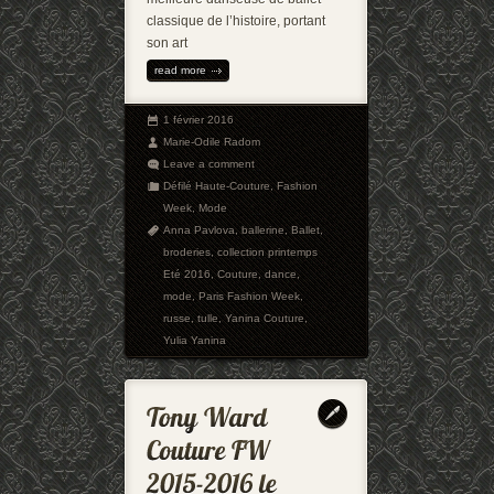
classique de l’histoire, portant
son art
read more
1 février 2016
Marie-Odile Radom
Leave a comment
Défilé Haute-Couture
,
Fashion
Week
,
Mode
Anna Pavlova
,
ballerine
,
Ballet
,
broderies
,
collection printemps
Eté 2016
,
Couture
,
dance
,
mode
,
Paris Fashion Week
,
russe
,
tulle
,
Yanina Couture
,
Yulia Yanina