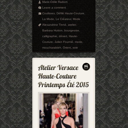
Marie-Odile Radom
Leave a comment
Coulisses
,
Défilé Haute-Couture
,
La Mode
,
Le Créateur
,
Mode
Alexandrine Tinné
,
atelier
,
Barbara Hutton
,
bourgeoise
,
calligraphie
,
désert
,
Haute-
Couture
,
Julien Fournié
,
mode
,
moucharabieh
,
Orient
,
soie