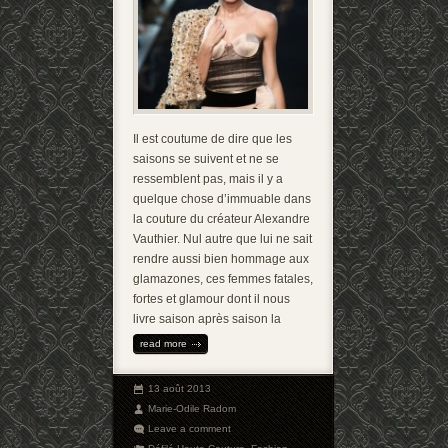
Il est coutume de dire que les
saisons se suivent et ne se
ressemblent pas, mais il y a
quelque chose d’immuable dans
la couture du créateur Alexandre
Vauthier. Nul autre que lui ne sait
rendre aussi bien hommage aux
glamazones, ces femmes fatales,
fortes et glamour dont il nous
livre saison après saison la
read more
13 août 2013
Marie-Odile Radom
Leave a comment