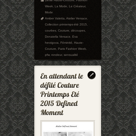
Défilé Haute-Couture
,
Fashion
Week
,
La Mode
,
Le Créateur
,
Mode
Amber Valetta
,
Atelier Versace
,
Collection printemps-été 2015
,
courbes
,
Couture
,
découpes
,
Donatella Versace
,
Eva
herzigova
,
Féminité
,
Haute-
Couture
,
Paris Fashion Week
,
pfw
,
rondeur
,
sensualité