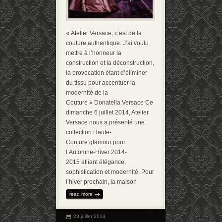
« Atelier Versace, c’est de la
couture authentique. J’ai voulu
mettre à l’honneur la
construction et la déconstruction,
la provocation étant d’éliminer
du tissu pour accentuer la
modernité de la
Couture » Donatella Versace Ce
dimanche 6 juillet 2014, Atelier
Versace nous a présenté une
collection Haute-
Couture glamour pour
l’Automne-Hiver 2014-
2015 alliant élégance,
sophistication et modernité. Pour
l’hiver prochain, la maison
read more
23 juillet 2014