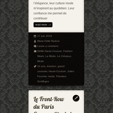
l’élégance, leur culture mode
m’inspirent au quotidien. Leur
confiance me permet de
contribuer
read more
17 juin 2019
Marie-Odile Radom
Leave a comment
Défilé Haute-Couture
,
Fashion
Week
,
La Mode
,
Le Créateur
,
Mode
10 ans
,
émotion
,
grand
couturier
,
Haute-Couture
,
Julien
Fournier
,
mode
,
Premiers
Sortilèges