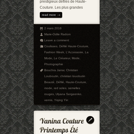
prestigieux défilés de Haute-
Couture. Les plus grandes
read more
2 mars 2016
Marie-Odile Radom
Leave a comment
Coulisses
,
Défilé Haute-Couture
,
Fashion Week
,
L'Accessoire
,
La
Mode
,
Le Créateur
,
Mode
,
Photographie
Bouchra Jarrar
,
Christian
Louboutin
,
christian louobutin
Beauté
,
Défilé
,
Haute-Couture
,
mode
,
red soles
,
semelles
rouges
,
Ulyana Sergeenko
,
vernis
,
Yiqing Yin