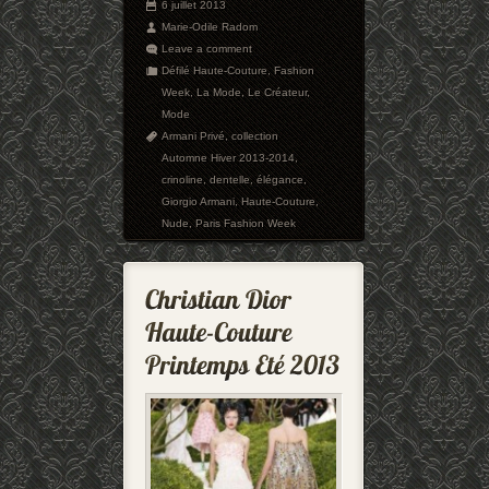
6 juillet 2013
Marie-Odile Radom
Leave a comment
Défilé Haute-Couture
,
Fashion
Week
,
La Mode
,
Le Créateur
,
Mode
Armani Privé
,
collection
Automne Hiver 2013-2014
,
crinoline
,
dentelle
,
élégance
,
Giorgio Armani
,
Haute-Couture
,
Nude
,
Paris Fashion Week