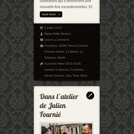
collections qui s’annoncent une
nouvelle fois exceptionnelles. Et
read more
2 juillet 2015
Marie-Odile Radom
Leave a comment
Coulisses
,
Défilé Haute-Couture
,
Fashion Week
,
La Mode
,
Le
Créateur
,
Mode
Automne Hiver 2015-2016
,
compte à rebours
,
Coulisses
,
Haute-Couture
,
pfw
,
Tony Ward