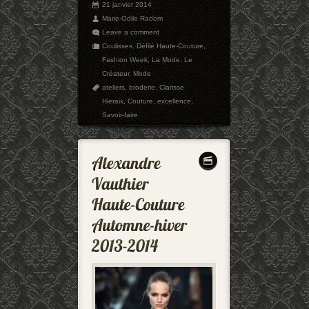
21 janvier 2014
Marie-Odile Radom
Leave a comment
Coulisses
,
Défilé Haute-Couture
,
Fashion Week
,
La Mode
,
Le
Créateur
,
Mode
ateliers
,
broderie
,
Clarisse
Hieraix
,
Couture
,
excellence
,
Savoir-faire