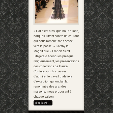
« Car c’est ainsi que nous allons,
barques luttant contre un courant
qui nous ramène sans cesse
vers le passé. » Gatsby le
Magnifique – Francis Scott
Fitzgerald Attendues presque
religieusement, les présentations
des collections de Haute-
Couture sont l’occasion
d’admirer le travail d’ateliers
d’exception qui ont fait la
renommée des grandes
maisons, nous proposant à
chaque saison
read more