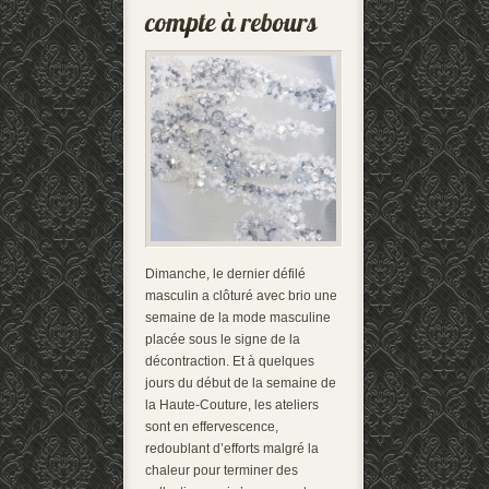
Dimanche, le dernier défilé
masculin a clôturé avec brio une
semaine de la mode masculine
placée sous le signe de la
décontraction. Et à quelques
jours du début de la semaine de
la Haute-Couture, les ateliers
sont en effervescence,
redoublant d’efforts malgré la
chaleur pour terminer des