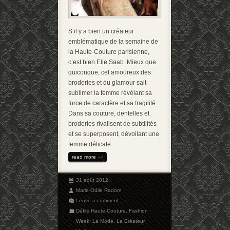
S’il y a bien un créateur
emblématique de la semaine de
la Haute-Couture parisienne,
c’est bien Elie Saab. Mieux que
quiconque, cet amoureux des
broderies et du glamour sait
sublimer la femme révélant sa
force de caractère et sa fragilité.
Dans sa couture, dentelles et
broderies rivalisent de subtilités
et se superposent, dévoilant une
femme délicate
read more
31 août 2012
Marie-Odile Radom
Leave a comment
Défilé Haute-Couture
,
Fashion
Week
,
La Mode
,
Le Créateur
,