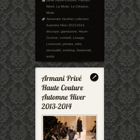
Défilé Haute-Couture
,
Fashion
Week
,
La Mode
,
Le Créateur
,
Mode
Alexandre Vauthier
,
collection
Automne Hiver 2013-2014
,
découpe
,
glamazone
,
Haute-
Couture
,
Lemarié
,
Lesage
,
Louboutin
,
plumes
,
robe
,
sensualité
,
smoking
,
Swarovski
,
teddy