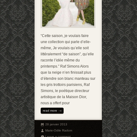
“Cette saison, je voulais faire
une collection qui parle d’elle-
même, Je voulais qu’elle soit
littéralement “de saison”, qu’elle
raconte l’idée même du
printemps.” Raf Simons Alors
que la neige n’en finissait plus
d’étendre son blanc manteau sur
les gris trottoirs parisiens, Raf
Simons, le poétique directeur
artistique de la Maison Dior,
nous a offert pour
read more
28 janvier 2013
Marie-Odile Radom
Leave a comment