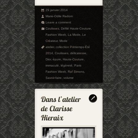
29 janvier 2014
Marie-Odile Radom
Leave a comment
Coulisses
,
Défilé Haute-Couture
,
Fashion Week
,
La Mode
,
Le
Créateur
,
Mode
atelier
,
collection Printemps-Été
2014
,
Coulisses
,
délicatesse
,
Dior
,
épure
,
Haute-Couture
,
immaculé
,
légèreté
,
Paris
Fashion Week
,
Raf Simons
,
Savoir-faire
,
volume