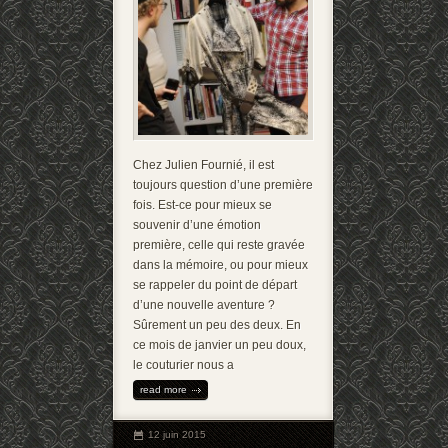
Chez Julien Fournié, il est
toujours question d’une première
fois. Est-ce pour mieux se
souvenir d’une émotion
première, celle qui reste gravée
dans la mémoire, ou pour mieux
se rappeler du point de départ
d’une nouvelle aventure ?
Sûrement un peu des deux. En
ce mois de janvier un peu doux,
le couturier nous a
read more
12 juin 2015