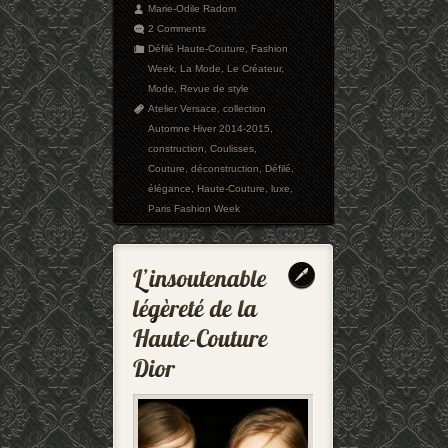
Marie-Odile Radom
2 Comments
Défilé Haute-Couture
,
Fashion
Week
,
La Mode
,
Le Créateur
,
Mode
,
Revue de style
Atelier Versace
,
collection
Automne Hiver 2014-2015
,
construction
,
Coulisses
,
Couture
,
déconstruction
,
Défilé
,
élégance
,
Haute-Couture
,
luxe
,
Paris Fashion Week