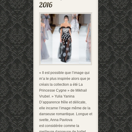
« Il est possible que l’image qui
m’a le plus inspirée alors que je
créais la collection a été La
Princesse Cygne » de Mikhail
Vrubel. » Yulia Yanina
D’apparence frêle et délicate,
elle incarne l’image même de la
danseuse romantique. Longue et
svelte, Anna Pavlova
est considérée comme la
meilleure danseuse de ballet