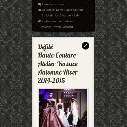
Leave a comment
Coulisses
,
Défilé Haute-Couture
,
La Mode
,
Le Créateur
,
Mode
atelier
,
Couture
,
Defined
Moment
,
White Moment