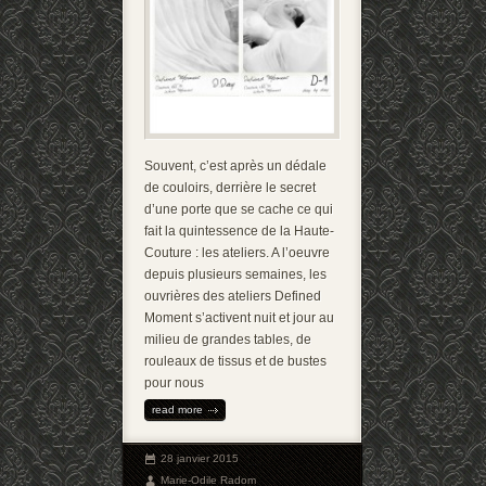
Souvent, c’est après un dédale
de couloirs, derrière le secret
d’une porte que se cache ce qui
fait la quintessence de la Haute-
Couture : les ateliers. A l’oeuvre
depuis plusieurs semaines, les
ouvrières des ateliers Defined
Moment s’activent nuit et jour au
milieu de grandes tables, de
rouleaux de tissus et de bustes
pour nous
read more
28 janvier 2015
Marie-Odile Radom