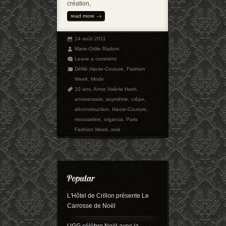
création,
read more
14 août 2011
Marie-Odile Radom
Leave a comment
Défilé Haute-Couture
,
Fashion
Week
,
Mode
10 ans
,
Anne Valérie Hash
,
anniversaire
,
asymétrie
,
crêpe
,
déconstruction
,
Haute-Couture
,
mousseline
,
organza
,
Paris
Fashion Week
,
soie
L'Hôtel de Crillon présente Le
Carrosse de Noël