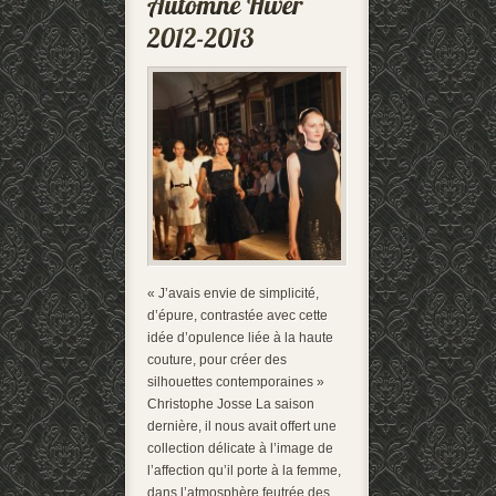
« J’avais envie de simplicité,
d’épure, contrastée avec cette
idée d’opulence liée à la haute
couture, pour créer des
silhouettes contemporaines »
Christophe Josse La saison
dernière, il nous avait offert une
collection délicate à l’image de
l’affection qu’il porte à la femme,
dans l’atmosphère feutrée des