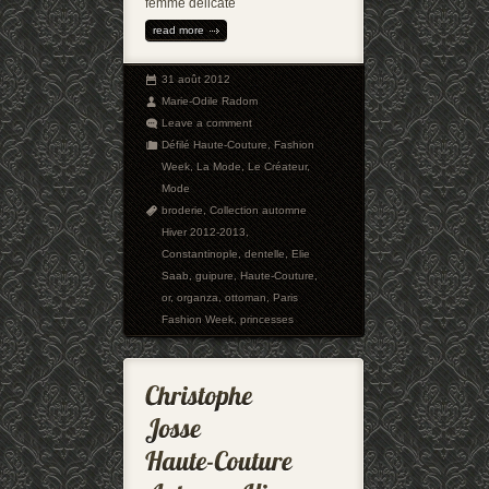
femme délicate
read more
31 août 2012
Marie-Odile Radom
Leave a comment
Défilé Haute-Couture
,
Fashion
Week
,
La Mode
,
Le Créateur
,
Mode
broderie
,
Collection automne
Hiver 2012-2013
,
Constantinople
,
dentelle
,
Elie
Saab
,
guipure
,
Haute-Couture
,
or
,
organza
,
ottoman
,
Paris
Fashion Week
,
princesses