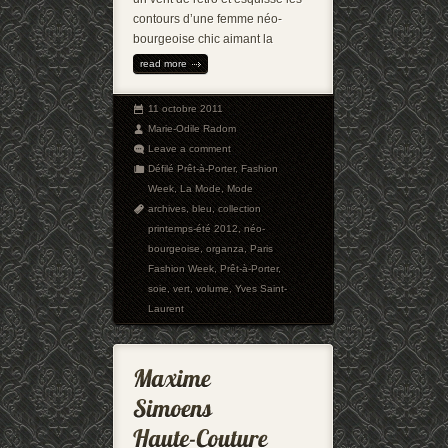
contours d’une femme néo-
bourgeoise chic aimant la
read more
11 octobre 2011
Marie-Odile Radom
Leave a comment
Défilé Prêt-à-Porter
,
Fashion
Week
,
La Mode
,
Mode
archives
,
bleu
,
collection
printemps-été 2012
,
néo-
bourgeoise
,
organza
,
Paris
Fashion Week
,
Prêt-à-Porter
,
soie
,
vert
,
volume
,
Yves Saint-
Laurent