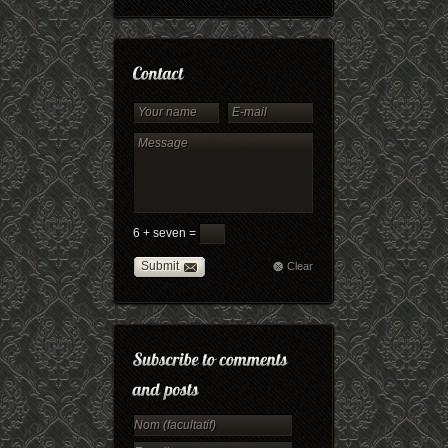
6 + seven =
Submit
Clear