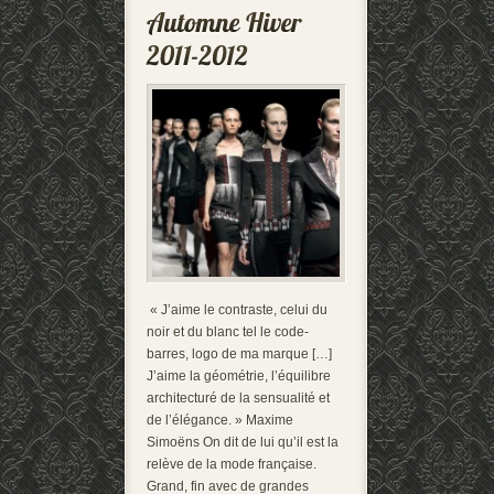
« J’aime le contraste, celui du
noir et du blanc tel le code-
barres, logo de ma marque […]
J’aime la géométrie, l’équilibre
architecturé de la sensualité et
de l’élégance. » Maxime
Simoëns On dit de lui qu’il est la
relève de la mode française.
Grand, fin avec de grandes