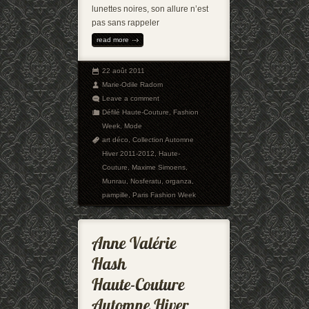
lunettes noires, son allure n’est
pas sans rappeler
read more
22 août 2011
Marie-Odile Radom
Leave a comment
Défilé Haute-Couture
,
Fashion
Week
,
Mode
art déco
,
Collection Automne
Hiver 2011-2012
,
Haute-
Couture
,
Maxime Simoens
,
Munrau
,
Nosferatu
,
organza
,
pampille
,
Paris Fashion Week