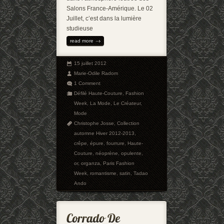
Salons France-Amérique. Le 02
Juillet, c’est dans la lumière
studieuse
read more
15 juillet 2012
Marie-Odile Radom
1 Comment
Défilé Haute-Couture
,
Fashion
Week
,
La Mode
,
Le Créateur
,
Mode
Christophe Josse
,
Collection
automne Hiver 2012-2013
,
crêpe
,
épure
,
fourrure
,
Haute-
Couture
,
néoprène
,
opulente
,
or
,
organza
,
Paris Fashion
Week
,
romantisme
,
satin
,
Tadao
Ando