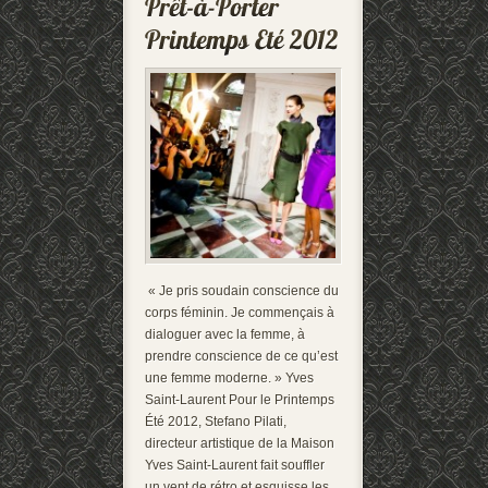
« Je pris soudain conscience du
corps féminin. Je commençais à
dialoguer avec la femme, à
prendre conscience de ce qu’est
une femme moderne. » Yves
Saint-Laurent Pour le Printemps
Été 2012, Stefano Pilati,
directeur artistique de la Maison
Yves Saint-Laurent fait souffler
un vent de rétro et esquisse les