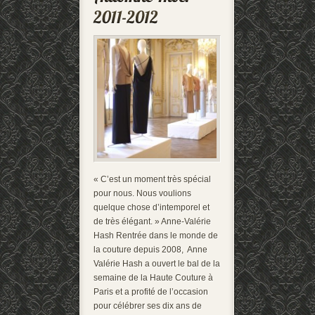
« C’est un moment très spécial
pour nous. Nous voulions
quelque chose d’intemporel et
de très élégant. » Anne-Valérie
Hash Rentrée dans le monde de
la couture depuis 2008, Anne
Valérie Hash a ouvert le bal de la
semaine de la Haute Couture à
Paris et a profité de l’occasion
pour célébrer ses dix ans de