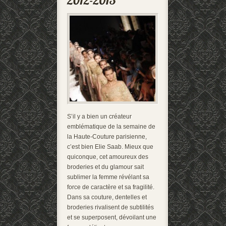
S’il y a bien un créateur
emblématique de la semaine de
la Haute-Couture parisienne,
c’est bien Elie Saab. Mieux que
quiconque, cet amoureux des
broderies et du glamour sait
sublimer la femme révélant sa
force de caractère et sa fragilité.
Dans sa couture, dentelles et
broderies rivalisent de subtilités
et se superposent, dévoilant une