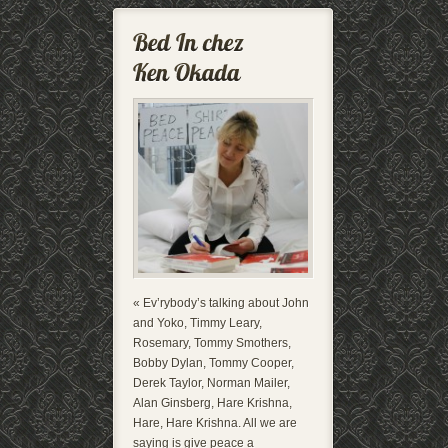
« Ev’rybody’s talking about John
and Yoko, Timmy Leary,
Rosemary, Tommy Smothers,
Bobby Dylan, Tommy Cooper,
Derek Taylor, Norman Mailer,
Alan Ginsberg, Hare Krishna,
Hare, Hare Krishna. All we are
saying is give peace a