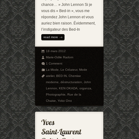
chance… » John Lennon Si je
vous dis « Bed-in », vous me
répondez John Lennon et vous
auriez bien raison. Évidemment,
l’instigateur des Bed-In
read more
18 mars 2012
Marie-Odile Radom
1 Comment
La Mode
,
Le Créateur
,
Mode
atelier
,
BED IN
,
Chemise
moderne
,
déstructuration
,
John
Lennon
,
KEN OKADA
,
organza
,
Photographie
,
Rue de la
Chaise
,
Yoko Ono