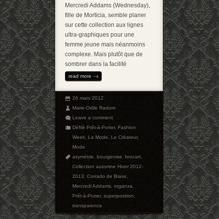
Mercredi Addams (Wednesday),
fille de Morticia, semble planer
sur cette collection aux lignes
ultra-graphiques pour une
femme jeune mais néanmoins
complexe. Mais plutôt que de
sombrer dans la facilité
read more
26 mars 2012
Marie-Odile Radom
Leave a comment
Défilé Prêt-à-Porter
,
Fashion
Week
,
La Mode
,
Le Créateur
,
Mode
asymétrie
,
bourgeoise
,
brocart
,
Collection automne Hiver 2012-
2013
,
Corrado de Biase
,
Mercredi Addams
,
organza
,
Prêt-à-Porter
,
superposition
,
transparence