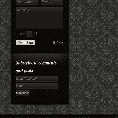
nine −
= 5
Submit
Clear