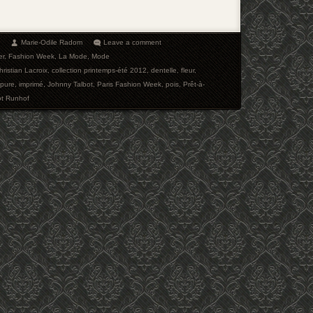
Marie-Odile Radom
Leave a comment
er
,
Fashion Week
,
La Mode
,
Mode
hristian Lacroix
,
collection printemps-été 2012
,
dentelle
,
fleur
,
ipure
,
imprimé
,
Johnny Talbot
,
Paris Fashion Week
,
pois
,
Prêt-à-
ot Runhof