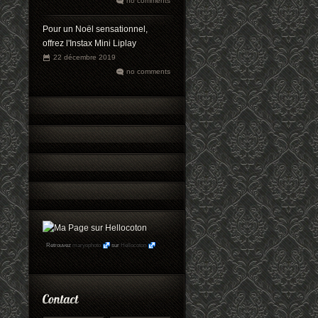
no comments
Pour un Noël sensationnel,
offrez l'Instax Mini Liplay
22 décembre 2019
no comments
Retrouvez
maryophoto
sur
Hellocoton