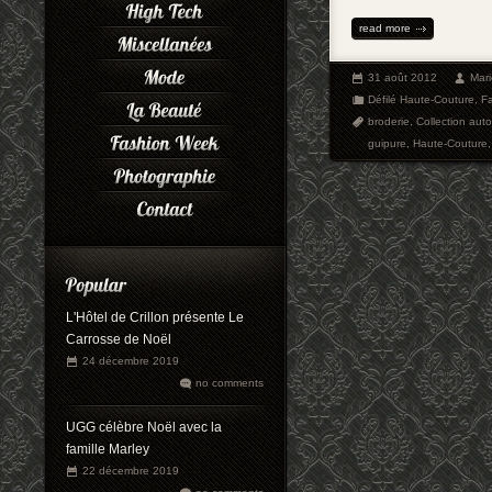
read more
31 août 2012
Mar
Défilé Haute-Couture
,
F
broderie
,
Collection au
guipure
,
Haute-Couture
L'Hôtel de Crillon présente Le
Carrosse de Noël
24 décembre 2019
no comments
UGG célèbre Noël avec la
famille Marley
22 décembre 2019