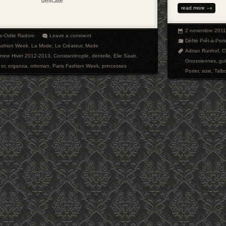
délicate
read more
2 novembre 2011
ie-Odile Radom
Leave a comment
Défilé Prêt-à-Port
ashion Week
,
La Mode
,
Le Créateur
,
Mode
Adrian Runhof
,
C
tomne Hiver 2012-2013
,
Constantinople
,
dentelle
,
Elie Saab
,
Gnossiennes
,
gu
,
or
,
organza
,
ottoman
,
Paris Fashion Week
,
princesses
Porter
,
soie
,
Talb