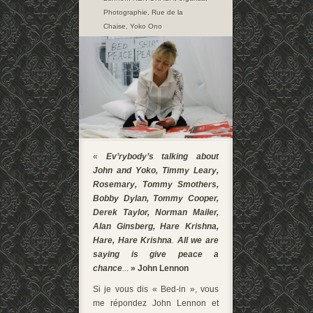
Photographie
,
Rue de la
Chaise
,
Yoko Ono
«
Ev’rybody’s talking about
John and Yoko, Timmy Leary,
Rosemary,
Tommy Smothers,
Bobby Dylan, Tommy Cooper,
Derek Taylor, Norman Mailer,
Alan Ginsberg, Hare Krishna,
Hare, Hare Krishna
.
All we are
saying is give peace a
chance
..
.
» John Lennon
Si je vous dis « Bed-in », vous
me répondez John Lennon et