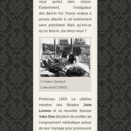
vous auriez bien raison.
Évidemment, l’instigateur
des
Bed-In For Peace
restera à
jamais attaché à cet événement
sans précédent. Mais qu’est-ce
qu’un Bed-in, me direz-vous ?
© Hulton-Deutsch
Collection/CORBIS
Printemps 1969. Le célèbre
membre des Beatles
John
Lennon
et sa nouvelle épouse
Yoko Ono
décident de profiter de
l’engouement médiatique autour
de leur mariage pour promouvoir