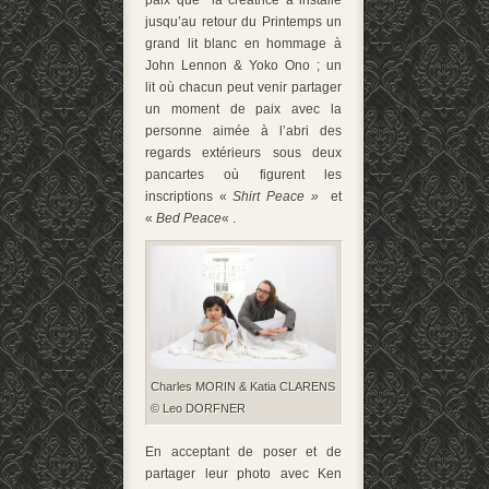
jusqu’au retour du Printemps un
grand lit blanc en hommage à
John Lennon & Yoko Ono ; un
lit où chacun peut venir partager
un moment de paix avec la
personne aimée à l’abri des
regards extérieurs sous deux
pancartes où figurent les
inscriptions «
Shirt Peace »
et
«
Bed Peace
« .
Charles MORIN & Katia CLARENS
© Leo DORFNER
En acceptant de poser et de
partager leur photo avec Ken