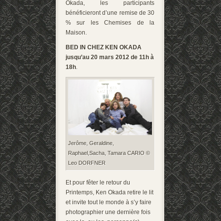
Okada, les participants
bénéficieront d’une remise de 30
% sur les Chemises de la
Maison.
BED IN CHEZ KEN OKADA
jusqu’au 20 mars 2012 de 11h à
18h
.
Jerôme, Geraldine,
Raphael,Sacha, Tamara CARIO ©
Leo DORFNER
Et pour fêter le retour du
Printemps, Ken Okada retire le lit
et invite tout le monde à s’y faire
photographier une dernière fois