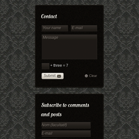
+ three = 7
Submit
Clear