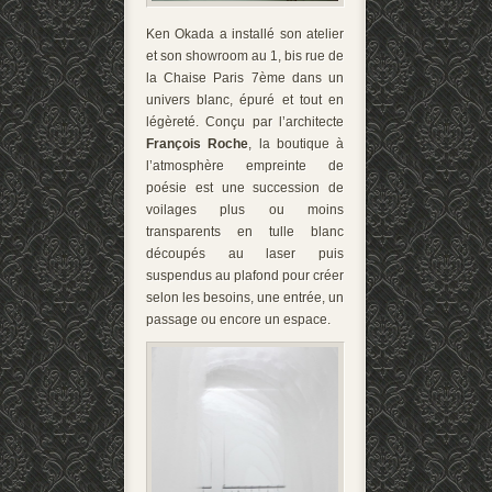
Ken Okada a installé son atelier
et son showroom au 1, bis rue de
la Chaise Paris 7ème dans un
univers blanc, épuré et tout en
légèreté. Conçu par l’architecte
François Roche
, la boutique à
l’atmosphère empreinte de
poésie est une succession de
voilages plus ou moins
transparents en tulle blanc
découpés au laser puis
suspendus au plafond pour créer
selon les besoins, une entrée, un
passage ou encore un espace.