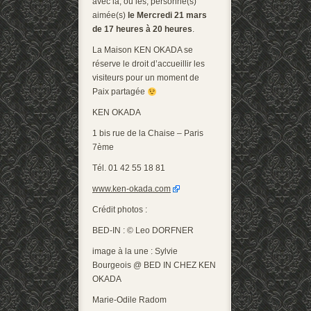
avec la, ou les, personne(s)
aimée(s)
le Mercredi 21 mars
de 17 heures à 20 heures
.
La Maison KEN OKADA se
réserve le droit d’accueillir les
visiteurs pour un moment de
Paix partagée
KEN OKADA
1 bis rue de la Chaise – Paris
7
ème
Tél. 01 42 55 18 81
www.ken-okada.com
Crédit photos :
BED-IN : © Leo DORFNER
image à la une : Sylvie
Bourgeois @ BED IN CHEZ KEN
OKADA
Marie-Odile Radom