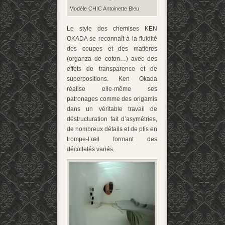
Modèle CHIC Antoinette Bleu
Le style des chemises KEN
OKADA se reconnaît à la fluidité
des coupes et des matières
(organza de coton…) avec des
effets de transparence et de
superpositions. Ken Okada
réalise elle-même ses
patronages comme des origamis
dans un véritable travail de
déstructuration fait d’asymétries,
de nombreux détails et de plis en
trompe-l’œil formant des
décolletés variés.