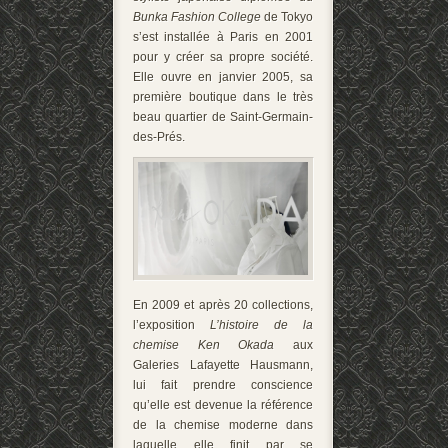
Bunka Fashion College
de Tokyo
s’est installée à Paris en 2001
pour y créer sa propre société.
Elle ouvre en janvier 2005, sa
première boutique dans le très
beau quartier de Saint-Germain-
des-Prés.
En 2009 et après 20 collections,
l’exposition
L’histoire de la
chemise Ken Okada
aux
Galeries Lafayette Hausmann,
lui fait prendre conscience
qu’elle est devenue la référence
de la chemise moderne dans
laquelle elle finit par se