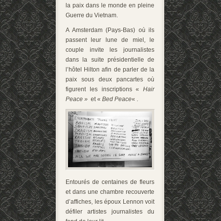
la paix dans le monde en pleine
Guerre du Vietnam.
A Amsterdam (Pays-Bas) où ils
passent leur lune de miel, le
couple invite les journalistes
dans la suite présidentielle de
l’hôtel Hilton afin de parler de la
paix sous deux pancartes où
figurent les inscriptions «
Hair
Peace »
et «
Bed Peace
« .
Entourés de centaines de fleurs
et dans une chambre recouverte
d’affiches, les époux Lennon voit
défiler artistes journalistes du