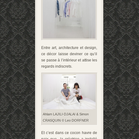
Entre art, architecture et design,
ce décor laisse deviner ce qu’il
se passe à l’intérieur et attise les
regards indiscrets.
Ahlam LAJILI-DJALAI & Simon
CRASQUIN © Leo DORFNER
Et c’est dans ce cocon havre de
paix que la créatrice a installé