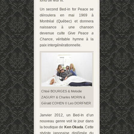
fond de leur lit.
Un second Bed-in for Peace se
déroulera en mai 1969 à
Montréal (Québec) et donnera
naissance à une chanson
devenue culte
Give Peace a
Chance
, véritable hymne à la
paix intergénérationnelle.
Chloé BOURGES & Melodie
ZAGURY & Charles MORIN &
Gérald COHEN © Leo DORFNER
Janvier 2012, un Bed-In d’un
nouveau genre voit le jour dans
la boutique de
Ken Okada
. Cette
styliste japonaise diplômée du