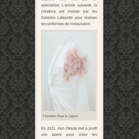
spécialiser. L’année suivante, la
créatrice est choisie par les
Galeries Lafayette pour réaliser
les uniformes de restauration.
Chemise Pour le Japon
En 2011, Ken Okada met à profit
son talent pour créer les