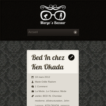
18 mars 2012
Marie-Odile Radom
1 Comment
La Mode
,
Le Créateur
,
Mode
atelier
,
BED IN
,
Chemise
moderne
,
déstructuration
,
John
Lennon
,
KEN OKADA
,
organza
,