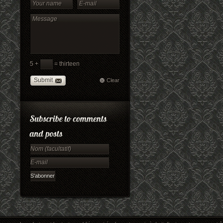
5 +
= thirteen
Submit
Clear