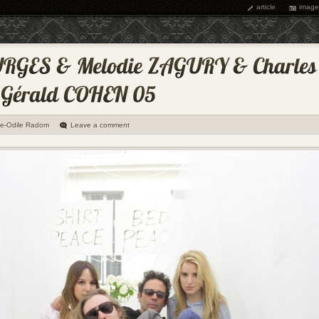
article
image
ie-Odile Radom
Leave a comment