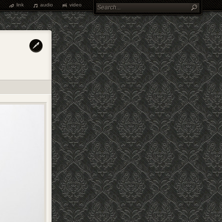
link
audio
video