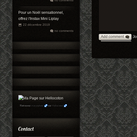
no comments
Pour un Noël sensationnel,
offrez l'Instax Mini Liplay
22 décembre 2019
no comments
Add comment
Jo
Retrouvez
maryophoto
sur
Hellocoton