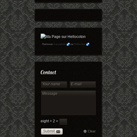
Retrouvez
maryophoto
sur
Hellocoton
eight + 2 =
Submit
Clear