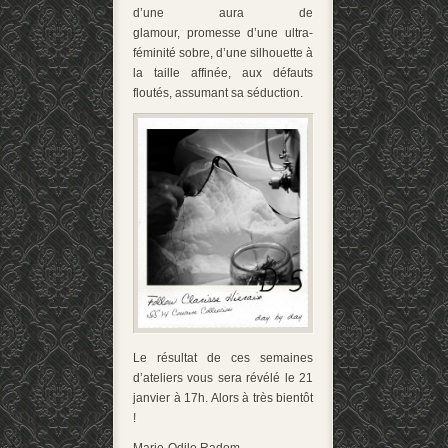
d’une aura de
glamour, promesse d’une ultra-
féminité sobre, d’une silhouette à
la taille affinée, aux défauts
floutés, assumant sa séduction.
Le résultat de ces semaines
d’ateliers vous sera révélé le 21
janvier à 17h. Alors à très bientôt
!