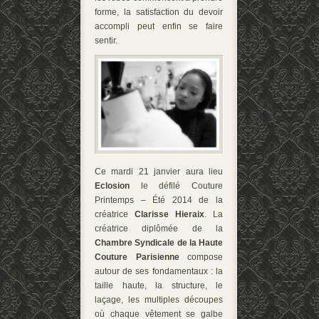
forme, la satisfaction du devoir
accompli peut enfin se faire
sentir.
Ce mardi 21 janvier aura lieu
Eclosion
le défilé Couture
Printemps – Été 2014 de la
créatrice
Clarisse Hieraix
. La
créatrice diplômée de la
Chambre Syndicale de la Haute
Couture Parisienne
compose
autour de ses fondamentaux : la
taille haute, la structure, le
laçage, les multiples découpes
où chaque vêtement se galbe