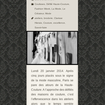
Coulisses
,
Défilé Haute-Couture
,
Fashion Week
,
La Mode
,
Le
Créateur
,
Mode
ateliers
,
broderie
,
Clarisse
Hieraix
,
Couture
,
excellence
,
Savoir-faire
Lundi 20 janvier 2014. Après
cinq jours placés sous le signe
de la mode masculine, Paris se
pare des atours de la Haute-
Couture. A l’approche des défilés
des maisons de couture, c’est
l’effervescence dans les ateliers
alors que le temps semble