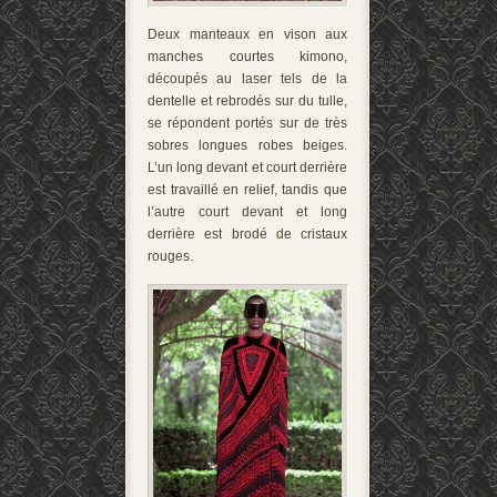
Deux manteaux en vison aux
manches courtes kimono,
découpés au laser tels de la
dentelle et rebrodés sur du tulle,
se répondent portés sur de très
sobres longues robes beiges.
L’un long devant et court derrière
est travaillé en relief, tandis que
l’autre court devant et long
derrière est brodé de cristaux
rouges.