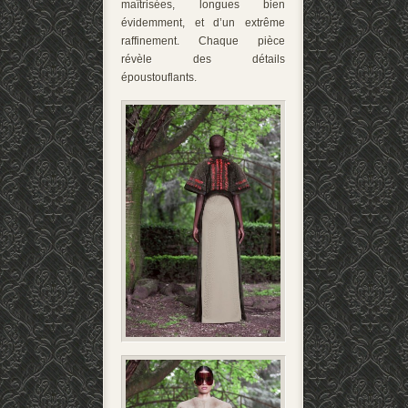
maîtrisées, longues bien
évidemment, et d’un extrême
raffinement. Chaque pièce
révèle des détails
époustouflants.