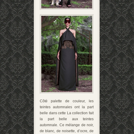
Côté palette de couleur, les
teintes automnales ont la part
belle dans cette La collection fait
la part belle aux teintes
automnale. Ce mélange de noir,
de blanc, de noisette, d’ocre, de