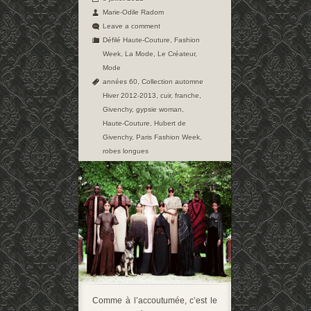
Marie-Odile Radom
Leave a comment
Défilé Haute-Couture
,
Fashion
Week
,
La Mode
,
Le Créateur
,
Mode
années 60
,
Collection automne
Hiver 2012-2013
,
cuir
,
franche
,
Givenchy
,
gypsie woman
,
Haute-Couture
,
Hubert de
Givenchy
,
Paris Fashion Week
,
robes longues
Comme à l’accoutumée, c’est le