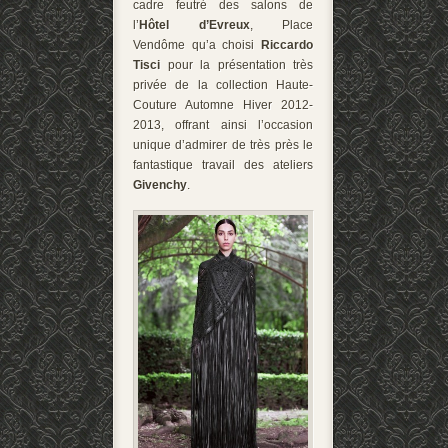
cadre feutré des salons de
l’
Hôtel d’Evreux
, Place
Vendôme qu’a choisi
Riccardo
Tisci
pour la présentation très
privée de la collection Haute-
Couture Automne Hiver 2012-
2013, offrant ainsi l’occasion
unique d’admirer de très près le
fantastique travail des ateliers
Givenchy
.