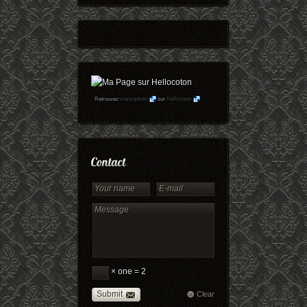
Retrouvez
maryophoto
sur
Hellocoton
× one = 2
Submit
Clear