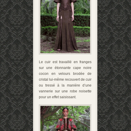
Le cuir est travaillé en franges
sur une étonnante cape noire
cocon en velours brodée de
cristal lui-même recouvert de cuir
ou tressé à la manière d’une
vannerie sur une robe noisette
pour un effet saisissant.