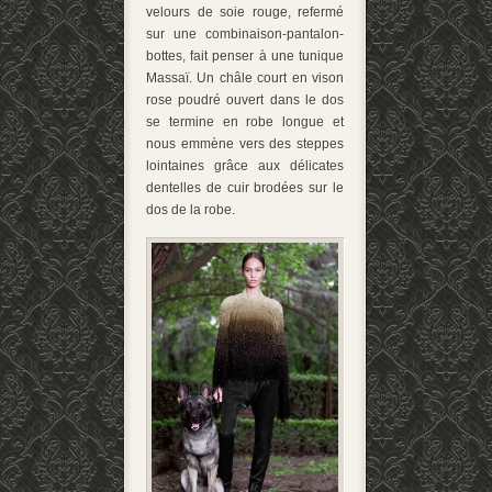
velours de soie rouge, refermé
sur une combinaison-pantalon-
bottes, fait penser à une tunique
Massaï. Un châle court en vison
rose poudré ouvert dans le dos
se termine en robe longue et
nous emmène vers des steppes
lointaines grâce aux délicates
dentelles de cuir brodées sur le
dos de la robe.