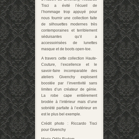
Tisci a évité l’écueil de
l’hommage trop appuyé pour
nous fournir une collection faite
de silhouettes modernes très
contemporaines et terriblement
séduisantes qu’il a
accessoirisées de lunettes
masque et de boots open-toe.
A travers cette collection Haute-
Couture, l’excellence et le
savoir-faire incomparable des
ateliers Givenchy explosent
boostée par l’inventivité sans
limites d’un créateur de génie.
La robe cape entièrement
brodée à l’intérieur mais d’une
sobriété parfaite à l’extérieur en
est le plus bel exemple.
Crédit photo : Riccardo Tisci
pour Givenchy