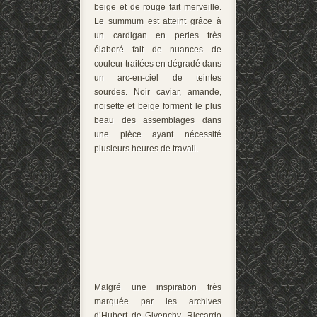
beige et de rouge fait merveille.
Le summum est atteint grâce à
un cardigan en perles très
élaboré fait de nuances de
couleur traitées en dégradé dans
un arc-en-ciel de teintes
sourdes. Noir caviar, amande,
noisette et beige forment le plus
beau des assemblages dans
une pièce ayant nécessité
plusieurs heures de travail.
Malgré une inspiration très
marquée par les archives
d’Hubert de Givenchy, Riccardo