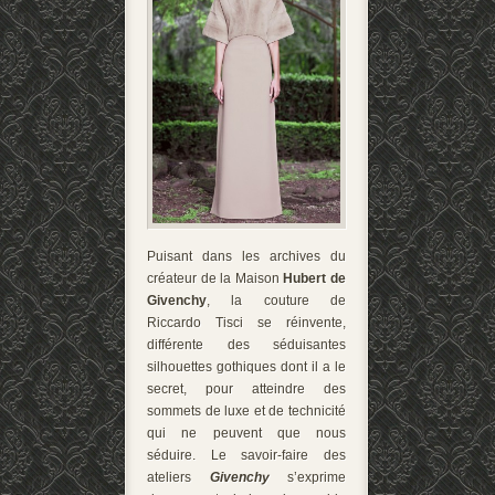
Puisant dans les archives du
créateur de la Maison
Hubert de
Givenchy
, la couture de
Riccardo Tisci se réinvente,
différente des séduisantes
silhouettes gothiques dont il a le
secret, pour atteindre des
sommets de luxe et de technicité
qui ne peuvent que nous
séduire. Le savoir-faire des
ateliers
Givenchy
s’exprime