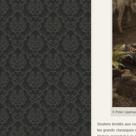
© Peter Lippman
Souliers brodés aux co
les grands classiques