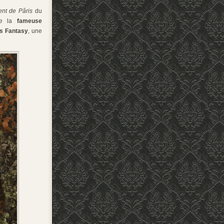
nt de Pâris
du
de la
fameuse
s Fantasy
, une