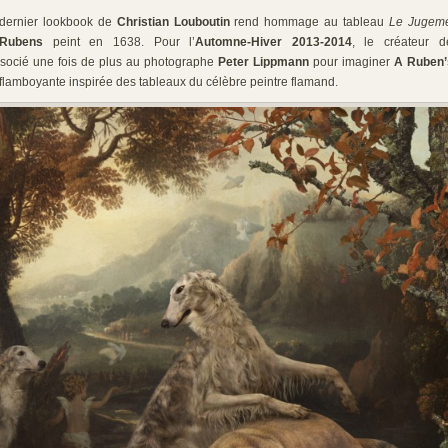
 dernier lookbook de
Christian Louboutin
rend hommage au tableau
Le Jugeme
l Rubens
peint en 1638. Pour l’
Automne-Hiver 2013-2014
, le créateur 
ssocié une fois de plus au photographe
Peter Lippmann
pour imaginer
A Ruben’
e flamboyante inspirée des tableaux du célèbre peintre flamand.