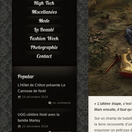
L'Hôtel de Crillon présente Le
Carrosse de Noël
24 décembre 2019
no comments
« L’ultime étape, c’est
Mais ensuite, il faut qu
UGG célèbre Noël avec la
Sur un champ de bataill
famille Marley
la terre recouverte d’u
22 décembre 2019
esquisser un petit pas 