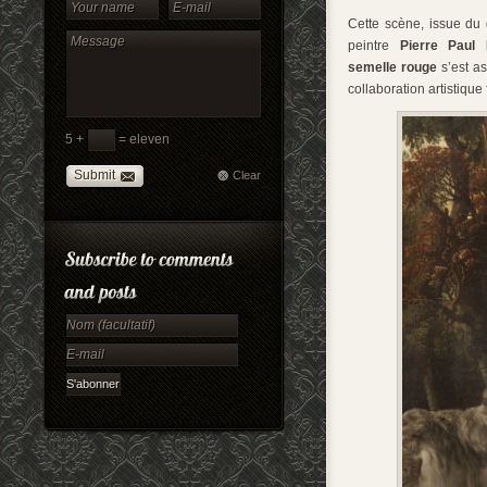
Cette scène, issue du
peintre
Pierre Pau
semelle rouge
s’est a
collaboration artistiqu
5 +
= eleven
Submit
Clear