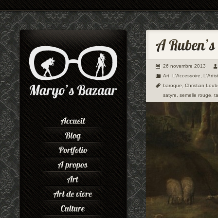
26 novembre 2013
Art
,
L'Accessoire
,
L'Artis
baroque
,
Christian Loub
satyre
,
semelle rouge
,
t