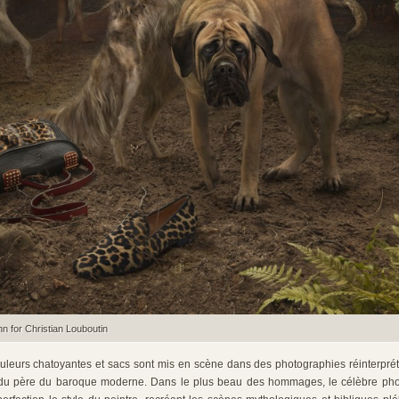
n for Christian Louboutin
uleurs chatoyantes et sacs sont mis en scène dans des photographies réinterprét
 du père du baroque moderne. Dans le plus beau des hommages, le célèbre ph