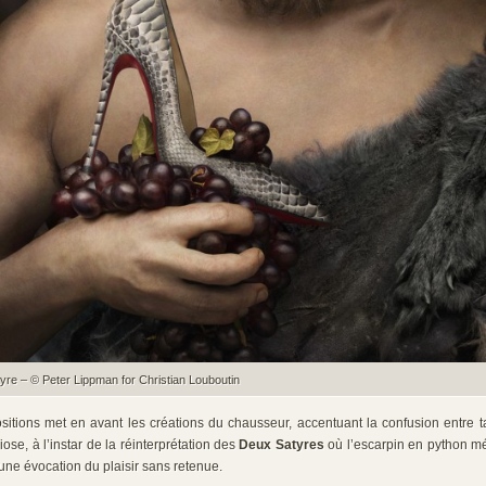
tyre – © Peter Lippman for Christian Louboutin
itions met en avant les créations du chausseur, accentuant la confusion entre t
ose, à l’instar de la réinterprétation des
Deux Satyres
où l’escarpin en python mé
une évocation du plaisir sans retenue.