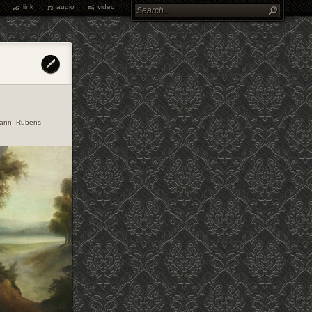
link
audio
video
mann
,
Rubens
,