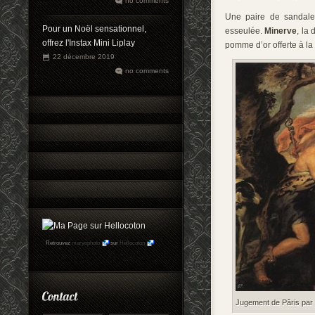
no comments
Une paire de sandal
Pour un Noël sensationnel,
esseulée.
Minerve
, la
offrez l'Instax Mini Liplay
pomme d’or offerte à la
22 décembre 2019
no comments
Retrouvez
maryophoto
sur
Hellocoton
Jugement de Pâris par