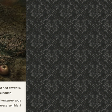
 soit attractif.
ouboutin
mi-enterrée sous
 déesse semblent