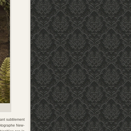
ant subtilement
otographe New-