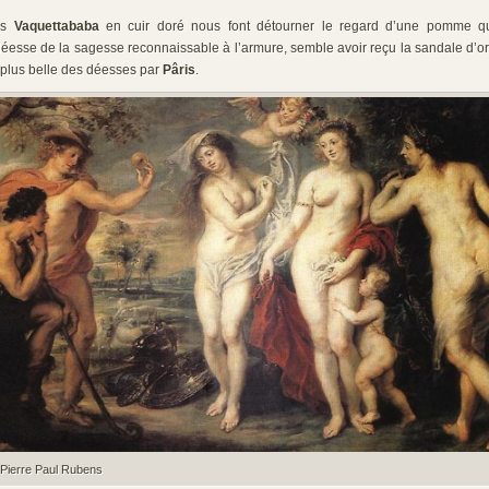
es
Vaquettababa
en cuir doré nous font détourner le regard d’une pomme q
 déesse de la sagesse reconnaissable à l’armure, semble avoir reçu la sandale d’or,
 plus belle des déesses par
Pâris
.
 Pierre Paul Rubens