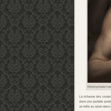
Réinterprétation sa
La richesse des compos
dans une parfaite symbi
se mêle au raisin dans 