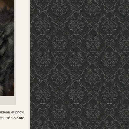
ableau et photo
tallisé
So Kate