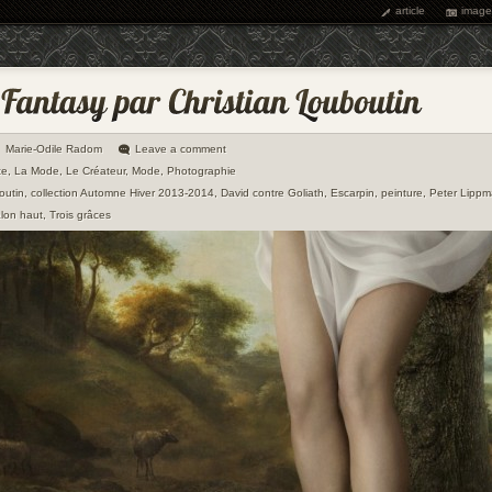
article
image
Marie-Odile Radom
Leave a comment
te
,
La Mode
,
Le Créateur
,
Mode
,
Photographie
outin
,
collection Automne Hiver 2013-2014
,
David contre Goliath
,
Escarpin
,
peinture
,
Peter Lipp
alon haut
,
Trois grâces