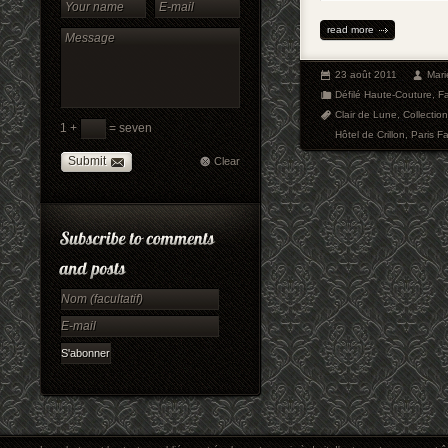
read more
23 août 2011
Mari
Défilé Haute-Couture
,
F
Clair de Lune
,
Collectio
1 +
= seven
Hôtel de Crillon
,
Paris F
Submit
Clear