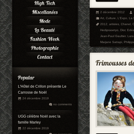
2 décembre 2012
Art
,
Culture
,
L'Expo
,
La
2012
,
artistes
,
Chanel
,
Hediprasetyo
,
Dior
,
Edé
Jean-Paul Gaultier
,
Lara
Marjane Satrapi
,
Philipp
L'Hôtel de Crillon présente Le
Carrosse de Noël
24 décembre 2019
no comments
UGG célèbre Noël avec la
famille Marley
22 décembre 2019