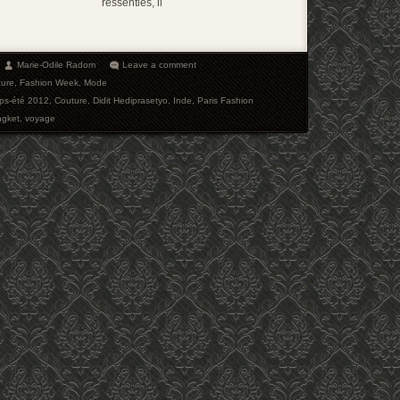
ressenties, il
Marie-Odile Radom
Leave a comment
ture
,
Fashion Week
,
Mode
mps-été 2012
,
Couture
,
Didit Hediprasetyo
,
Inde
,
Paris Fashion
gket
,
voyage