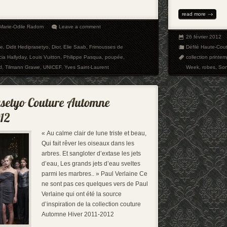
read more
Marie-Odile Radom
Leave a comment
26 février 2012
se
,
Didit Hediprasetyo
,
Dior
,
Elie Saab
,
Frimousses de
Défilé Haute-Cou
cia Hallyday
,
Louis Vuitton
,
Philippe Pasqua
,
poupée
,
collection printe
d
,
Tilmann Grawe
,
UNICEF
,
Yves Saint-Laurent
Week
,
robes
,
Son
« Au calme clair de lune triste et beau,
Qui fait rêver les oiseaux dans les
arbres. Et sangloter d’extase les jets
d’eau, Les grands jets d’eau sveltes
parmi les marbres.. » Paul Verlaine Ce
ne sont pas ces quelques vers de Paul
Verlaine qui ont été la source
d’inspiration de la collection couture
Automne Hiver 2011-2012