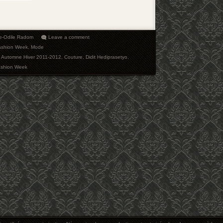
e-Odile Radom
Leave a comment
ashion Week
,
Mode
n Automne Hiver 2011-2012
,
Couture
,
Didit Hediprasetyo
,
ashion Week