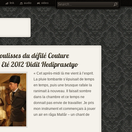
link
audio
video
« Cet après-midi là me vient à l’esprit.
La pluie tombante s’épuisait de temps
en temps, puis une brusque rafale la
ranimait à nouveau. Il faisait sombre
dans la chambre et ce temps ne
donnait pas envie de travailler. Je pris
mon instrument et commençais à jouer
un air en râga Mallâr – un chant de