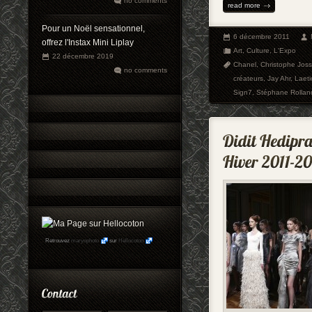
no comments
read more
Pour un Noël sensationnel,
6 décembre 2011
offrez l'Instax Mini Liplay
Art
,
Culture
,
L'Expo
22 décembre 2019
Chanel
,
Christophe Jos
no comments
créateurs
,
Jay Ahr
,
Laeti
Sign7
,
Stéphane Rollan
Retrouvez
maryophoto
sur
Hellocoton