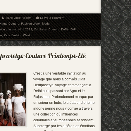
Marie-Odile Radom
Leave a comment
 Haute-Couture
,
Fashion Week
,
Mode
ction printemps-été 2012
,
Coulisses
,
Couture
,
Défilé
,
Didit
de
,
Paris Fashion Week
C’est à une véritable invitation au
voyage que nous a conviés Didit
Hedipasetyo, voyage commençant à
Delhi puis passant par Agra et le
Rajasthan. Profondément marqué par
un séjour en Inde, le créateur d’origine
indonésienne nous y convie à travers
une collection où influences
coloniales et européennes se fondent.
Submergé par les différentes émotions