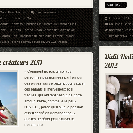
read more
Marie-Odile Radom
Leave a comment
 Mode
,
Le Créateur
,
Mode
26 février 2012
Chantal Thomass
,
Christian Dior
,
créateurs
,
Darfour
,
Didit
Coulisses
,
Défilé
enne
,
Elie Saab
,
Escada
,
Jean-Charles de Castelbajac
,
Backstage
,
colle
 Fabian
,
Les Frimousses de créateurs
,
Lorenz Baumer
,
Hediprasetyo
,
In
e Starck
,
Pierre Hermé
,
poupées
,
UNICEF
,
vaccin
« Comment ne pas aimer ces
personnes passionnées par l’amour
des autres, qui se battent pour sauver
ces enfants si merveilleux et si
fragiles, qui ont tant besoin de notre
amour. J’aide, comme je le peux,
l’UNICEF, parce qu’il allie la passion
et l’efficacité en demandant aux
artistes de rêver pour sauver le
monde, et à