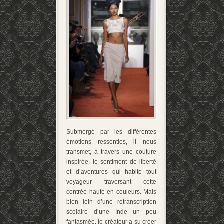
Submergé par les différentes
émotions ressenties, il nous
transmet, à travers une couture
inspirée, le sentiment de liberté
et d’aventures qui habite tout
voyageur traversant cette
contrée haute en couleurs. Mais
bien loin d’une retranscription
scolaire d’une Inde un peu
fantasmée, le créateur a su créer