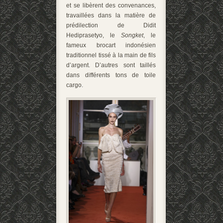
et se libèrent des convenances,
travaillées dans la matière de
prédilection de Didit
Hediprasetyo, le
Songket
, le
fameux brocart indonésien
traditionnel tissé à la main de fils
d’argent. D’autres sont taillés
dans différents tons de toile
cargo.