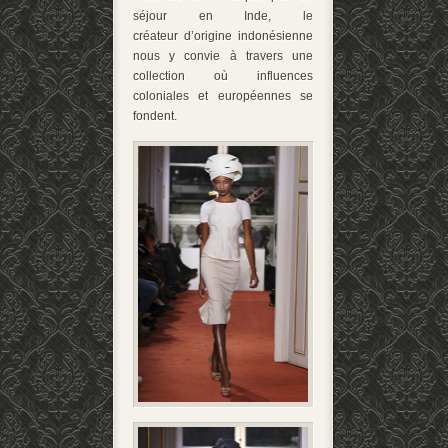
séjour en Inde, le
créateur d’origine indonésienne
nous y convie à travers une
collection où influences
coloniales et européennes se
fondent.