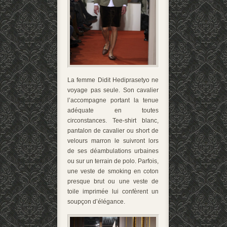
La femme Didit Hediprasetyo ne
voyage pas seule. Son cavalier
l’accompagne portant la tenue
adéquate en toutes
circonstances. Tee-shirt blanc,
pantalon de cavalier ou short de
velours marron le suivront lors
de ses déambulations urbaines
ou sur un terrain de polo. Parfois,
une veste de smoking en coton
presque brut ou une veste de
toile imprimée lui confèrent un
soupçon d’élégance.