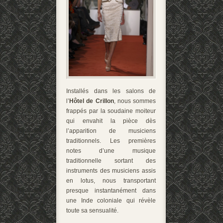
Installés dans les salons de
l’
Hôtel de Crillon
, nous sommes
frappés par la soudaine moiteur
qui envahit la pièce dès
l’apparition de musiciens
traditionnels. Les premières
notes d’une musique
traditionnelle sortant des
instruments des musiciens assis
en lotus, nous transportant
presque instantanément dans
une Inde coloniale qui révèle
toute sa sensualité.