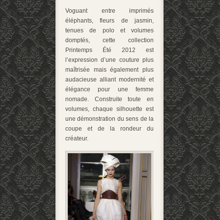
Voguant entre imprimés
éléphants, fleurs de jasmin,
tenues de polo et volumes
domptés, cette collection
Printemps Été 2012 est
l’expression d’une couture plus
maîtrisée mais également plus
audacieuse alliant modernité et
élégance pour une femme
nomade. Construite toute en
volumes, chaque silhouette est
une démonstration du sens de la
coupe et de la rondeur du
créateur.