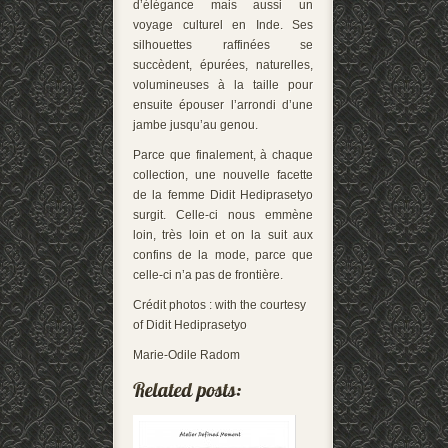
d’élégance mais aussi un
voyage culturel en Inde. Ses
silhouettes raffinées se
succèdent, épurées, naturelles,
volumineuses à la taille pour
ensuite épouser l’arrondi d’une
jambe jusqu’au genou.
Parce que finalement, à chaque
collection, une nouvelle facette
de la femme Didit Hediprasetyo
surgit. Celle-ci nous emmène
loin, très loin et on la suit aux
confins de la mode, parce que
celle-ci n’a pas de frontière.
Crédit photos : with the courtesy
of Didit Hediprasetyo
Marie-Odile Radom