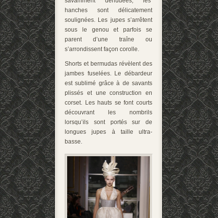
savamment dénudées, les
hanches sont délicatement
soulignées. Les jupes s’arrêtent
sous le genou et parfois se
parent d’une traîne ou
s’arrondissent façon corolle.
Shorts et bermudas révèlent des
jambes fuselées. Le débardeur
est sublimé grâce à de savants
plissés et une construction en
corset. Les hauts se font courts
découvrant les nombrils
lorsqu’ils sont portés sur de
longues jupes à taille ultra-
basse.