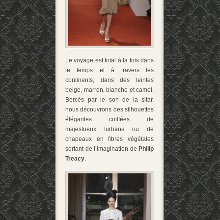
Le voyage est total à la fois dans
le temps et à travers les
continents, dans des teintes
beige, marron, blanche et camel.
Bercés par le son de la sitar,
nous découvrons des silhouettes
élégantes coiffées de
majestueux turbans ou de
chapeaux en fibres végétales
sortant de l’imagination de
Philip
Treacy
.