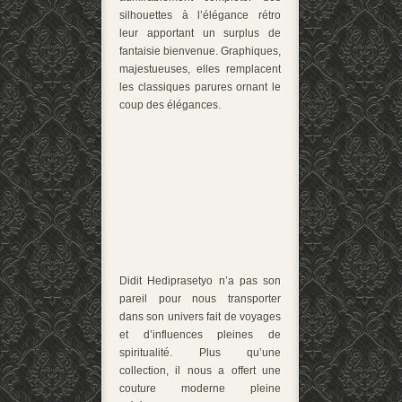
silhouettes à l’élégance rétro
leur apportant un surplus de
fantaisie bienvenue. Graphiques,
majestueuses, elles remplacent
les classiques parures ornant le
coup des élégances.
Didit Hediprasetyo n’a pas son
pareil pour nous transporter
dans son univers fait de voyages
et d’influences pleines de
spiritualité. Plus qu’une
collection, il nous a offert une
couture moderne pleine