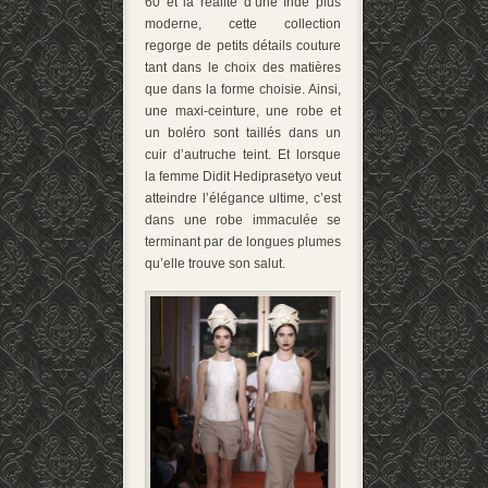
60 et la réalité d’une Inde plus
moderne, cette collection
regorge de petits détails couture
tant dans le choix des matières
que dans la forme choisie. Ainsi,
une maxi-ceinture, une robe et
un boléro sont taillés dans un
cuir d’autruche teint. Et lorsque
la femme Didit Hediprasetyo veut
atteindre l’élégance ultime, c’est
dans une robe immaculée se
terminant par de longues plumes
qu’elle trouve son salut.