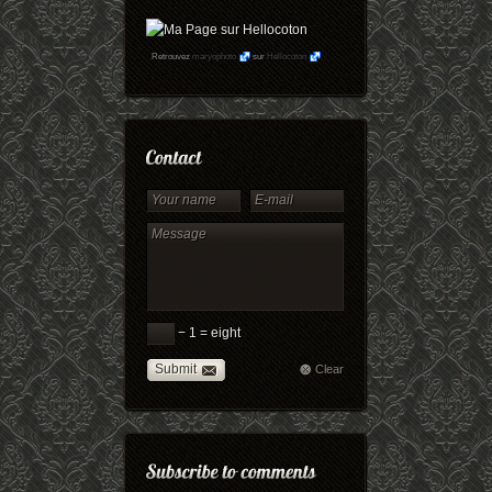
Retrouvez
maryophoto
sur
Hellocoton
− 1 = eight
Submit
Clear