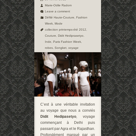
Marie-Odile Radom
Leave a comment
Défilé Haute-Couture
,
Fashion
Week
,
Mode
collection printemps-été 2012
,
Couture
,
Didit Hediprasetyo
,
Inde
,
Paris Fashion Week
,
robes
,
Songket
,
voyage
C’est à une véritable invitation
au voyage que nous a conviés
Didit Hedipasetyo
, voyage
commençant à Delhi puis
passant par Agra et le Rajasthan.
Profondément marqué par un