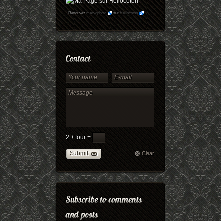
Retrouvez
maryophoto
sur
Hellocoton
2 + four =
Submit
Clear