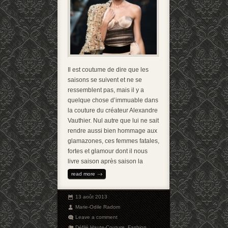
Il est coutume de dire que les
saisons se suivent et ne se
ressemblent pas, mais il y a
quelque chose d’immuable dans
la couture du créateur Alexandre
Vauthier. Nul autre que lui ne sait
rendre aussi bien hommage aux
glamazones, ces femmes fatales,
fortes et glamour dont il nous
livre saison après saison la
read more
13 août 2013
Marie-Odile Radom
Leave a comment
Défilé Haute-Couture
,
Fashion