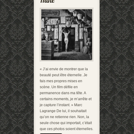
« J’ai envie de montrer que la
beauté peut être éternelle. Je
fais mes propres mises en
scène. Un film défile en
permanence dans ma tête. A
certains moments, je m’arrête et
je capture l’instant. » Marc
Lagrange De lui, il souhaitait
qu’on ne retienne rien. Non, la
seule chose qui importait, c’était
que ces photos soient éternelles.