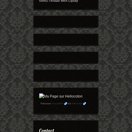
offrez l'Instax Mini Liplay
Retrouvez
maryophoto
sur
Hellocoton