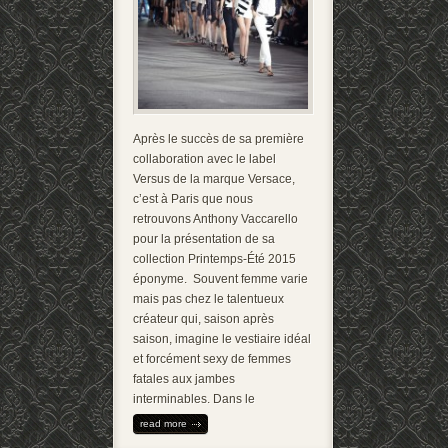
Après le succès de sa première
collaboration avec le label
Versus de la marque Versace,
c’est à Paris que nous
retrouvons Anthony Vaccarello
pour la présentation de sa
collection Printemps-Été 2015
éponyme. Souvent femme varie
mais pas chez le talentueux
créateur qui, saison après
saison, imagine le vestiaire idéal
et forcément sexy de femmes
fatales aux jambes
interminables. Dans le
read more