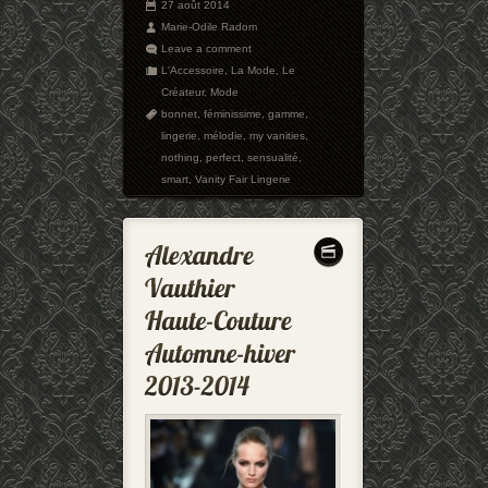
27 août 2014
Marie-Odile Radom
Leave a comment
L'Accessoire
,
La Mode
,
Le
Créateur
,
Mode
bonnet
,
féminissime
,
gamme
,
lingerie
,
mélodie
,
my vanities
,
nothing
,
perfect
,
sensualité
,
smart
,
Vanity Fair Lingerie