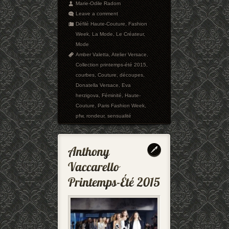
Marie-Odile Radom
Leave a comment
Défilé Haute-Couture
,
Fashion
Week
,
La Mode
,
Le Créateur
,
Mode
Amber Valetta
,
Atelier Versace
,
Collection printemps-été 2015
,
courbes
,
Couture
,
découpes
,
Donatella Versace
,
Eva
herzigova
,
Féminité
,
Haute-
Couture
,
Paris Fashion Week
,
pfw
,
rondeur
,
sensualité