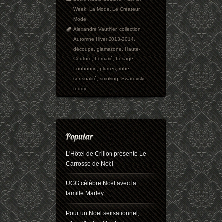
Week
,
La Mode
,
Le Créateur
,
Mode
Alexandre Vauthier
,
collection
Automne Hiver 2013-2014
,
découpe
,
glamazone
,
Haute-
Couture
,
Lemarié
,
Lesage
,
Louboutin
,
plumes
,
robe
,
sensualité
,
smoking
,
Swarovski
,
teddy
L'Hôtel de Crillon présente Le
Carrosse de Noël
UGG célèbre Noël avec la
famille Marley
Pour un Noël sensationnel,