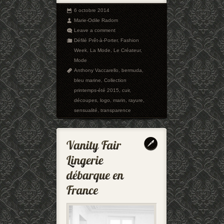
6 octobre 2014
Marie-Odile Radom
Leave a comment
Défilé Prêt-à-Porter
,
Fashion
Week
,
La Mode
,
Le Créateur
,
Mode
Anthony Vaccarello
,
bermuda
,
bleu marine
,
Collection
printemps-été 2015
,
cuir
,
découpes
,
logo
,
marin
,
rayure
,
sensualité
,
transparence