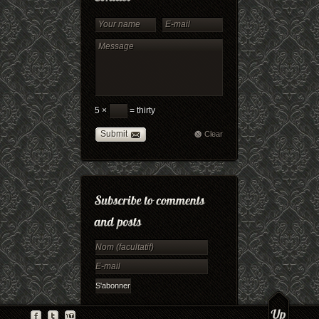
5 ×
= thirty
Submit
Clear