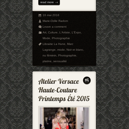
read more
16 mai 2016
Marie-Odile Radom
Leave a comment
Art
,
Culture
,
L'Artiste
,
L'Expo
,
Mode
,
Photographie
Librairie La Hune
,
Marc
Lagrange
,
mode
,
Noir et blanc
,
nu féminin
,
Photographie
,
platine
,
sensualité