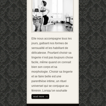
Elle nous accompagne tous les
jours, galbant nos formes de
sensualité et les habillant de
délicatesse. Pourtant choisir sa
lingerie n’est pas toujours chose
facile, même quand on connait
bien son corps et sa
morphologie. Choisir sa lingerie
et se faire belle est une
parenthèse intime, un rituel
universel qui se conjugue au
féminin. Lorsqu’on souhaite
read more