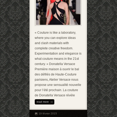
« Couture is like a laboratory,
where you can explore ideas
and clash materials with
complete creative freedom.
Experimentation and elegance is
what couture means in the 21st
century. » Donatella Versace
Première maison à ouvrir le bal
des défilés de Haute-Couture
parisiens, Atelier Versace nous
propose une sensualité nouvelle
pour l’été prochain. La couture
de Donatella Versace révèle
read more
19 février 2015