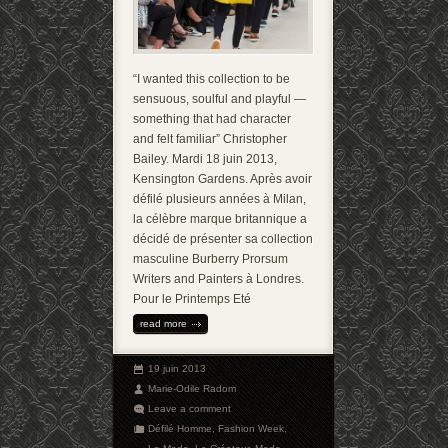
“I wanted this collection to be
sensuous, soulful and playful —
something that had character
and felt familiar” Christopher
Bailey. Mardi 18 juin 2013,
Kensington Gardens. Après avoir
défilé plusieurs années à Milan,
la célèbre marque britannique a
décidé de présenter sa collection
masculine Burberry Prorsum
Writers and Painters à Londres.
Pour le Printemps Eté
read more
19 juin 2013
Marie-Odile Radom
Leave a comment
Défilé Homme
,
Fashion Week
,