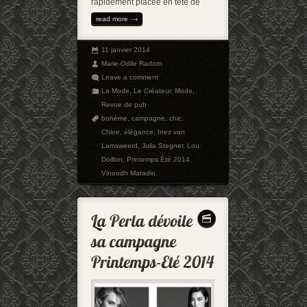
rapidement placée en tête de
read more
11 janvier 2014
Marie-Odile Radom
Leave a comment
La Mode
,
Le Créateur
,
Mode
,
Revue de pub
bohème
,
campagne
,
chic
,
Chloe
,
élégance
,
Inez van
Lamsweerd
,
Julia Stegner
,
Lou
Doillon
,
Printemps Été 2014
,
Vinoodh Matadin