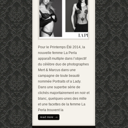
Pour le Printemps Été 2014, la
nouvelle femme La Perla
apparaît multiple dans l’objectif
du célèbre duo de photographes
Mert & Marcus dans une
campagne de toute beauté
nommée Portraits of a Lady.
Dans une superbe série de
clichés majoritairement en noir et
blanc, quelques-unes des mille
et une facettes de la femme La
Perla trouvent la
read more