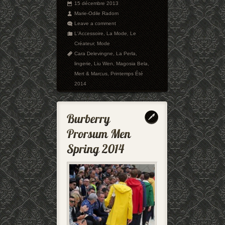
15 décembre 2013
Marie-Odile Radom
Leave a comment
L'Accessoire
,
La Mode
,
Le
Créateur
,
Mode
Cara Delevingne
,
La Perla
,
lingerie
,
Liu Wen
,
Magosia Bela
,
Mert & Marcus
,
Printemps Été
2014