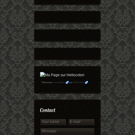
Retrouvez
maryophoto
sur
Hellocoton