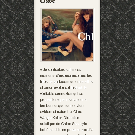
« Je souhaitais saisir ces
moments d’insouciance que les
filles ne partagent qu’entre elles,
et ainsi révéler cet instant de
véritable connexion qui se
produit lorsque les masques
tombent et que tout devient
évident et naturel. » Clare
Waight Keller, Directrice
artistique de Chloé Son style
bohème chic emprunt de rock l’a