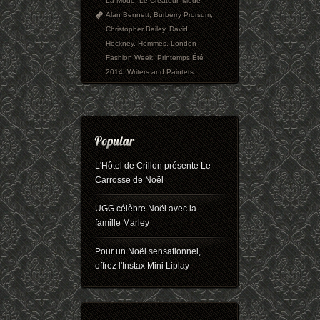
La Mode
,
Le Créateur
,
Mode
Alan Bennett
,
Burberry Prorsum
,
Christopher Bailey
,
David
Hockney
,
Hommes
,
London
Fashion Week
,
Printemps Été
2014
,
Writers and Painters
L'Hôtel de Crillon présente Le
Carrosse de Noël
UGG célèbre Noël avec la
famille Marley
Pour un Noël sensationnel,
offrez l'Instax Mini Liplay