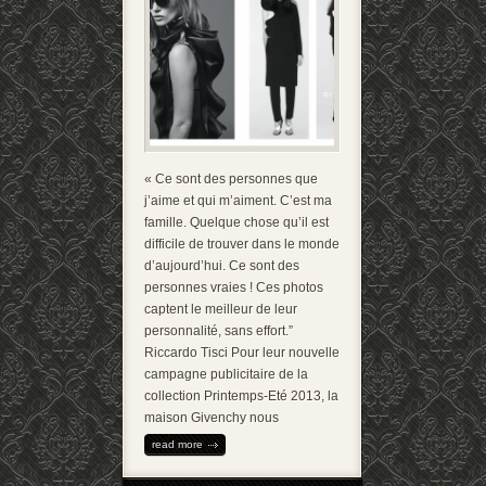
« Ce sont des personnes que
j’aime et qui m’aiment. C’est ma
famille. Quelque chose qu’il est
difficile de trouver dans le monde
d’aujourd’hui. Ce sont des
personnes vraies ! Ces photos
captent le meilleur de leur
personnalité, sans effort.”
Riccardo Tisci Pour leur nouvelle
campagne publicitaire de la
collection Printemps-Eté 2013, la
maison Givenchy nous
read more