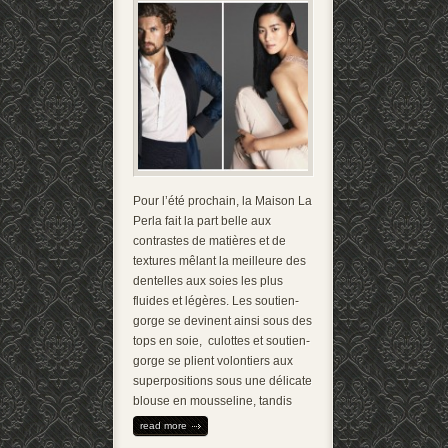
Pour l’été prochain, la Maison La
Perla fait la part belle aux
contrastes de matières et de
textures mêlant la meilleure des
dentelles aux soies les plus
fluides et légères. Les soutien-
gorge se devinent ainsi sous des
tops en soie, culottes et soutien-
gorge se plient volontiers aux
superpositions sous une délicate
blouse en mousseline, tandis
read more