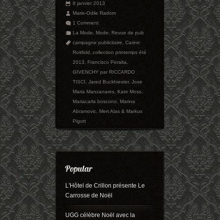
8 janvier 2013
Marie-Odile Radom
1 Comment
La Mode
,
Mode
,
Revue de pub
campagne publicitaire
,
Carine
Roitfeld
,
collection printemps été
2013
,
Francisco Peralta
,
GIVENCHY par RICCARDO
TISCI
,
Jared Buckhiester
,
Jose
Maria Manzanares
,
Kate Moss
,
Mariacarla boscono
,
Marina
Abramovic
,
Mert Alas & Markus
Pigott
L'Hôtel de Crillon présente Le
Carrosse de Noël
UGG célèbre Noël avec la