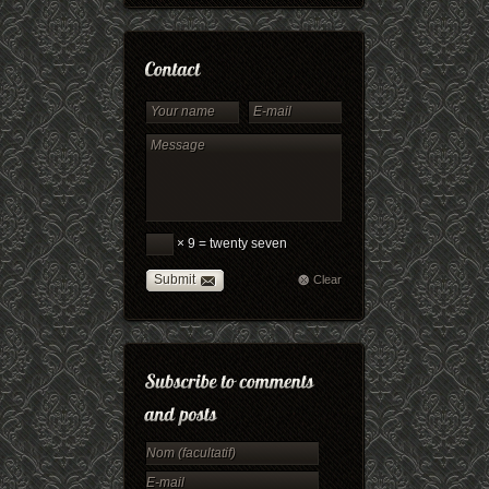
× 9 = twenty seven
Submit
Clear