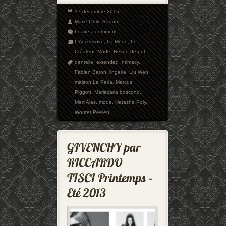
17 décembre 2015
Marie-Odile Radom
Leave a comment
L'Accessoire
,
La Mode
,
Le
Créateur
,
Mode
,
Revue de pub
dentelle
,
extended Intimacy
,
Fabien Baron
,
lingerie
,
Liu Wen
,
maison La Perla
,
Marcus
Piggott
,
Mariacarla boscono
,
Mert Alas
,
mode
,
Natasha Poly
,
Wouter Peelen